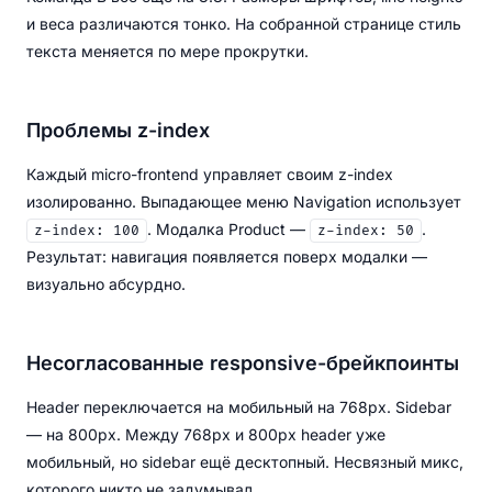
и веса различаются тонко. На собранной странице стиль
текста меняется по мере прокрутки.
Проблемы z-index
Каждый micro-frontend управляет своим z-index
изолированно. Выпадающее меню Navigation использует
. Модалка Product —
.
z-index: 100
z-index: 50
Результат: навигация появляется поверх модалки —
визуально абсурдно.
Несогласованные responsive-брейкпоинты
Header переключается на мобильный на 768px. Sidebar
— на 800px. Между 768px и 800px header уже
мобильный, но sidebar ещё десктопный. Несвязный микс,
которого никто не задумывал.