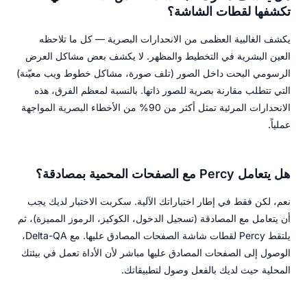
تكشفها لقطات الشاشة؟
يكشف الغالبية العظمى من الانحدارات البصرية — كل ما تلاحظه
العين البشرية في التخطيط والمظهر. لا يكشف بعض مشاكل العرض
الرسومي البحت داخل الصور (تلف صورة، مشاكل خطوط ويب معيّنة)
التي تتطلب مقارنة بصرية للصور ذاتها. بالنسبة لمعظم الفرق، هذه
الانحدارات المرئية تمثل أكثر من 90% من الأخطاء البصرية المواجهة
عملياً.
هل يتعامل Percy مع الصفحات المحمية بمصادقة؟
نعم، لكن فقط في إطار اختباراتك الآلية. سكربت الاختبار لديك يجب
أن يتعامل مع المصادقة (تسجيل الدخول، الكوكيز، الرموز المميزة)، ثم
يلتقط Percy لقطات شاشة الصفحات المصادق عليها. مع Delta-QA،
الوصول إلى الصفحات المصادق عليها مباشر لأن الأداة تعمل في بيئتك
المحلية حيث لديك بالفعل وصول لتطبيقاتك.