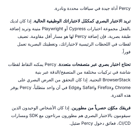
Percy أداة جيدة في سياقات محددة ونادرة.
تريد الاختبار البصري كمكمّل لاختباراتك الوظيفية الحالية.
إذا كان لديك
بالفعل مجموعة اختبارات Cypress أو Playwright متينة وتريد إضافة
طبقة بصرية، فإن إضافة Percy لها هو مسار أقل مقاومة. تضيف
لقطات في اللحظات الرئيسية لاختباراتك، وتغطيتك البصرية تعمل
فوراً.
تحتاج اختبار بصري عبر متصفحات متعددة.
Percy يمكنه التقاط لقطات
شاشة في تركيبات مختلفة من المتصفح/الدقة عبر بنية
BrowserStack التحتية. إذا كان التحقق من العرض البصري على
Chrome وFirefox وSafari وEdge في آن واحد متطلباً، Percy يوفر
هذه القدرة.
فريقك مكوّن حصرياً من مطورين.
إذا كان الأشخاص الوحيدون الذين
سيقومون بالاختبار البصري هم مطورون مرتاحون مع SDK ومسارات
CI/CD، فعائق دخول Percy ضئيل.