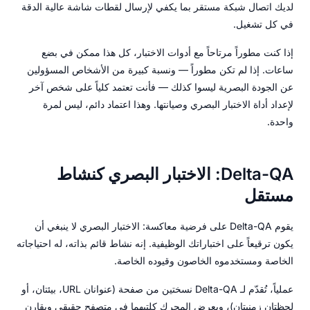
لديك اتصال شبكة مستقر بما يكفي لإرسال لقطات شاشة عالية الدقة
في كل تشغيل.
إذا كنت مطوراً مرتاحاً مع أدوات الاختبار، كل هذا ممكن في بضع
ساعات. إذا لم تكن مطوراً — ونسبة كبيرة من الأشخاص المسؤولين
عن الجودة البصرية ليسوا كذلك — فأنت تعتمد كلياً على شخص آخر
لإعداد أداة الاختبار البصري وصيانتها. وهذا اعتماد دائم، ليس لمرة
واحدة.
Delta-QA: الاختبار البصري كنشاط
مستقل
يقوم Delta-QA على فرضية معاكسة: الاختبار البصري لا ينبغي أن
يكون ترقيعاً على اختباراتك الوظيفية. إنه نشاط قائم بذاته، له احتياجاته
الخاصة ومستخدموه الخاصون وقيوده الخاصة.
عملياً، تُقدّم لـ Delta-QA نسختين من صفحة (عنوانان URL، بيئتان، أو
لحظتان زمنيتان)، ويعرض المحرك كلتيهما في متصفح حقيقي ويقارن