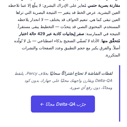
مقارنة بصرية حتمي
مُعاير على الإدراك البشري: لا يبلّغ إلا عما تلاحظه
العين البشرية. عرض الخط قد يتغير — النتيجة البصرية التي تراها
العين تبقى كما هي. تنعيم الحواف قد يختلف — لا انحدار يلاحظه
المستخدم. المحتوى النصي قد يتحدّث — التخطيط يبقى مستقراً.
النتيجة في الممارسة:
صفر إيجابيات كاذبة عبر 429 حالة اختبار
مُتحقَّق منها
. الأداة لا تُصفّي الضجيج بذكاء اصطناعي — بل لا تُولّده
أصلاً. والفرق يكبر مع حجم التطبيق وعدد الصفحات والنشرات
المتكررة.
لقطات الشاشة لا تحتاج اشتراكًا سحابيًا
بخلاف Percy، يلتقط
Delta-QA ويقارن واجهتك محليًا على جهازك بدون كود
ومجانًا، دون رفع أي صورة.
جرّب Delta-QA مجانًا ←