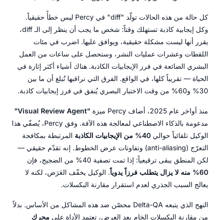
كل حالة من هذه الحالات تولّد "diff" في Percy ليس خطأً حقيقياً.
وكل إيجابية كاذبة تستهلك وقتاً: شخص ما يجب أن ينظر إلى الـ diff،
يقرر أنها ليست مشكلة حقيقية، ويوافق عليها. اضرب في مئات
اللقطات وعشرات عمليات النشر، وستحصل على ساعات من العمل
البشري الضائعة في فرز الإيجابيات الكاذبة. هناك أشياء أكثر إثارة في
الحياة — تقريباً كلها، في الواقع. الفرق التي نراقبها تُبلغ أن ما بين
30% و60% من وقت الاختبار البصري يُنفق في فرز إيجابيات كاذبة.
منذ أواخر عام 2025، أضاف Percy ميزة
"Visual Review Agent"
مدعومة بالذكاء الاصطناعي لمعالجة هذه الآفة. وفق Percy، يُصفّي هذا
الوكيل تلقائياً حوالي
40% من الإيجابيات الكاذبة
المرتبطة بمكافحة
التعرّج (anti-aliasing) وتفاوتات عرض الخطوط. إنه تقدّم حقيقي —
لكن المنطق يبقى ترقيعياً: إذا تمت تصفية 40% من الضجيج، فإن
60% منه لا يزال يتطلب فرزاً يدوياً
. الوكيل يخفّف العَرَض، لكنه لا
يعالج السبب الجذري لعدم استقرار مقارنة البكسلات.
النهج الذي يتبعه Delta-QA محصّن ضد هذه المشاكل من الأساس. بدلاً
من مقارنة البكسلات الخام بعد العرض، تعتمد الأداة على
محرك