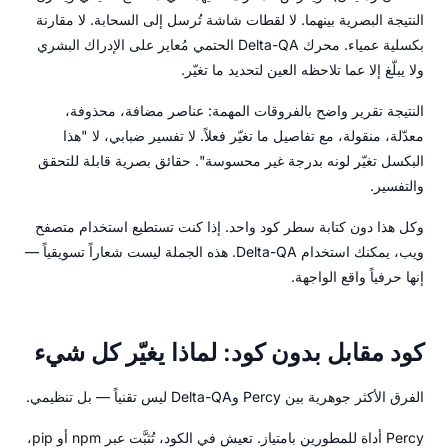
النتيجة البصرية بينهما. لا لقطات شاشة تُرسل إلى السحابة. لا مقارنة
بكسلية عمياء. محرك Delta-QA الحتمي مُعاير على الإدراك البشري
ولا يبلّغ إلا عما تلاحظه العين لتحديد ما تغيّر.
النتيجة تقرير واضح بالفروقات المهمة: عناصر مضافة، محذوفة،
معدّلة، منقولة، مع تفاصيل ما تغيّر فعلاً. لا تفسير ضبابي، لا "هذا
البكسل تغيّر لونه بدرجة غير محسوسة". حقائق بصرية قابلة للتحقق
والتفسير.
وكل هذا دون كتابة سطر كود واحد. إذا كنت تستطيع استخدام متصفح
ويب، يمكنك استخدام Delta-QA. هذه الجملة ليست شعاراً تسويقياً —
إنها حرفياً واقع الواجهة.
كود مقابل بدون كود: لماذا يغيّر كل شيء
الفرق الأكثر جوهرية بين Percy وDelta-QA ليس تقنياً — بل تنظيمي.
Percy أداة للمطورين بامتياز. تعيش في الكود، تُثبَّت عبر npm أو pip،