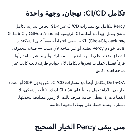
تكامل CI/CD: نهجان، وجهة واحدة
Percy يتكامل مع مسارات CI/CD عبر SDK الخاص به. إنه تكامل
ناضج يعمل جيداً مع أنظمة CI الرئيسية (GitHub Actions وGitLab CI
وJenkins وCircleCI). لكنه يضيف اعتماداً حقيقياً على الشبكة: إذا
كانت خوادم Percy بطيئة أو غير متاحة لأي سبب — صيانة مجدولة،
انقطاع، ضغط على البنية التحتية — مسارك يتأثر مباشرة. لقد رأينا
فرقاً تفشل عمليات نشرها بالكامل لأن خوادم طرف ثالث كانت غير
متاحة لعدة دقائق.
Delta-QA يتكامل أيضاً مع مسارات CI/CD، لكن بدون SDK أو اعتماد
خارجي. الأداة تعمل محلياً على عدّاء CI لديك. لا تأخير شبكي، لا
انقطاعات إذا تعطّل خدمة طرف ثالث، لا رموز مصادقة لتحديثها.
مسارك يعتمد فقط على بنيتك التحتية الخاصة.
متى يبقى Percy الخيار الصحيح