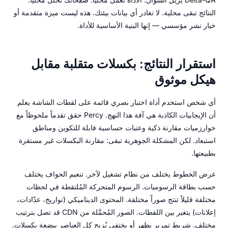
النتائج تبقى محلية. لا تغادر أي بيانات بيئتك. هذه ليست ميزة متقدمة أو
خيار نشر مؤسسي — إنها البنية الأساسية للأداة.
استقرار النتائج: بكسلات متقلبة مقابل
هيكل موثوق
أي شخص استخدم أداة اختبار بصري قائمة على لقطات الشاشة يعلم
أن الإيجابيات الكاذبة هي آفة هذا النهج. Percy حقق تقدماً ملحوظاً مع
خوارزميات مقارنة ذكية وعتبات حساسية قابلة للتكوين ومناطق
استبعاد. لكن المشكلة الجوهرية تبقى: مقارنة البكسلات غير مستقرة
بطبيعتها.
عرض الخطوط يختلف من نظام تشغيل لآخر. تنعيم الحواف يختلف
حسب بطاقة الرسوميات. الرسوم المتحركة المُلتقطة في لحظات
مختلفة قليلاً تنتج صوراً مختلفة. المحتوى الديناميكي (تواريخ، عدّادات،
إعلانات) يتغير بين اللقطات. الصور المُحمَّلة من CDN قد تصل بترتيب
مختلف. شريط تمرير يظهر أو يختفي يُزيح كل العناصر ببضعة بكسلات.