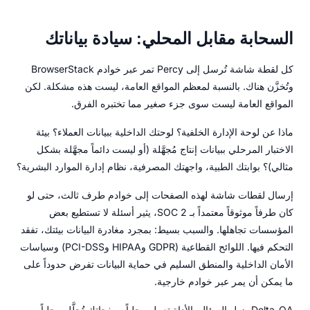
السحابة مقابل المحلي: سيادة بياناتك
كل لقطة شاشة تُرسل إلى Percy تمر عبر خوادم BrowserStack
وتُخزَّن هناك. بالنسبة لمعظم المواقع العامة، ليست هذه مشكلة. لكن
المواقع العامة ليست سوى جزء صغير مما تختبره الفرق.
ماذا عن لوحة الإدارة الخلفية؟ لوحتك الداخلية ببيانات العملاء؟ بيئة
الاختبار المرحلي ببيانات إنتاج مُجهَّلة (أو ليست دائماً مجهَّلة بشكل
مثالي)؟ بوابتك الطبية، واجهتك المصرفية، نظام إدارة الموارد البشرية؟
إرسال لقطات شاشة لهذه الصفحات إلى خوادم طرف ثالث، حتى لو
كان طرفاً موثوقاً معتمداً بـ SOC 2، يثير أسئلة لا تستطيع بعض
المؤسسات تجاهلها. والسبب بسيط: بمجرد مغادرة البيانات بيئتك، تفقد
التحكم فيها. اللوائح القطاعية (GDPR وHIPAA وPCI-DSS) وسياسات
الأمان الداخلية والمنطق السليم في حماية البيانات تفرض حدوداً على
ما يمكن أن يمر عبر خوادم خارجية.
Delta-QA يزيل السؤال. الأداة تعمل محلياً. صفحاتك تُحلَّل محلياً.