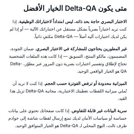
متى يكون Delta-QA الخيار الأفضل
الاختبار البصري حاجة بحد ذاته، ليس امتداداً لاختباراتك الوظيفية.
إذا
كنت تريد اختباراً بصرياً بشكل مستقل عن اختباراتك الآلية — أو إذا لم
يكن لديك اختبارات آلية أصلاً — Delta-QA مكتفٍ ذاتياً.
غير المطورين يحتاجون للمشاركة في الاختبار البصري.
ضمان الجودة،
المصممون، مالكو المنتج، التسويق — إذا كانت هذه الملفات الشخصية
تحتاج لإطلاق وتفسير اختبارات بصرية دون المرور عبر مطوّر، Delta-
QA هو الخيار الواقعي الوحيد.
الميزانية محدودة أو ترفض الفوترة حسب الحجم.
إذا كنت لا تريد أن
تُملي ميزانية اللقطات تغطيتك الاختبارية، مجانية Delta-QA تزيل هذا
القيد.
سرية البيانات غير قابلة للتفاوض.
إذا كانت صفحاتك تحتوي على بيانات
حساسة أو سياسات الأمان لديك تمنع إرسال لقطات شاشة إلى خوادم
طرف ثالث، النهج المحلي لـ Delta-QA هو الخيار المتوافق الوحيد.