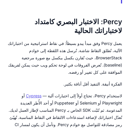
Percy: الاختبار البصري كامتداد
لاختباراتك الحالية
يعمل Percy وفق مبدأ يبدو بسيطاً: في نقاط استراتيجية من اختباراتك
الآلية، تُطلق التقاط شاشة. تُرسل هذه اللقطة إلى خوادم
BrowserStack، حيث تُقارن بكسل ببكسل مع صورة مرجعية
(baseline). تُعرض الفروقات في لوحة تحكم ويب حيث يمكن لفريقك
الموافقة على كل تغيير أو رفضه.
الفكرة أنيقة. التنفيذ أقل أناقة بكثير.
لاستخدام Percy، تحتاج أولاً إلى اختبارات آلية —
Cypress
أو
Playwright أو Selenium أو Puppeteer أو أحد الأُطر العديدة
المدعومة. ثم تُثبّت SDK الخاص بـ Percy المناسب لإطار العمل لديك.
تُعدّل اختباراتك لإضافة استدعاءات الالتقاط في النقاط المناسبة. تُهيّئ
رمز مصادقة للتواصل مع خوادم Percy. وتأمل أن يكون لمسار CI