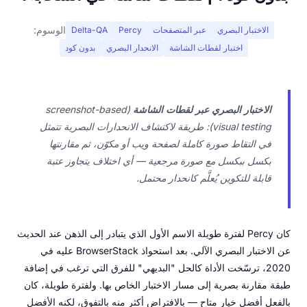
الوسوم:
الاختبار البصري
عبر المتصفحات
Percy
Delta-QA
اختبار لقطات الشاشة
الانحدار البصري
بدون كود
الاختبار البصري عبر لقطات الشاشة
(screenshot-based
visual testing): طريقة لاكتشاف الانحدارات البصرية تتمثل
في التقاط صورة كاملة لصفحة ويب أو مكوّن، ثم مقارنتها
بكسل ببكسل مع صورة مرجعية — أي اختلاف يتجاوز عتبة
قابلة للتكوين يُعلَّم كانحدار محتمل.
كان Percy لفترة طويلة الاسم الأول الذي يتبادر إلى الذهن عند الحديث
عن الاختبار البصري الآلي. بعد استحواذ BrowserStack عليه في
2020، ترسّخت الأداة كالحل "البديهي" للفرق التي ترغب في إضافة
طبقة مقارنة بصرية إلى مسار الاختبار الخاص بها. ولفترة طويلة، كان
بالفعل أفضل خيار متاح — بالافتراض أكثر منه بالتفوق، لكنه الأفضل