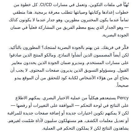
تُهيَّأ في ملفات التكوين، وتعمل في مسارات CI/CD. كل خطوة من
خطوات إعدادها وكتابتها وصيانتها تتطلب معرفة برمجية. هذا منطقي
تماماً عندما يكون المختبرون مطورين. وهو جدار عندما لا يكونون كذلك
— وهو الجدار الذي يمنع معظم الفريق من المشاركة فعلياً في ضمان
الجودة البصرية.
فكّر في فريقك. مَن يهتم بالجودة البصرية لمنتجك؟ المطورون بالتأكيد.
لكن أيضاً المصممون الذين أنشأوا النماذج. ومالكو المنتج الذين صادقوا
على مسارات المستخدم. ومديرو ضمان الجودة الذين يحددون معايير
القبول. ومسؤولو التسويق الذين يديرون صفحات المحتوى. لا يجب أن
يحتاج أي من هؤلاء الأشخاص لكتابة كود للتحقق من أن الموقع يبدو
صحيحاً.
Percy يستبعدهم هيكلياً من عملية الاختبار البصري. يمكنهم الاطلاع
على النتائج في لوحة التحكم — الموافقة على التغييرات أو رفضها —
لكن لا يمكنهم تكوين اختبارات جديدة أو إضافة صفحات جديدة للمراقبة
أو تعديل معلمات الكشف. هم مستهلكون سلبيون لأداة صُمّمت لغيرهم.
يشاهدون النتائج لكن لا يملكون التحكم في العملية.