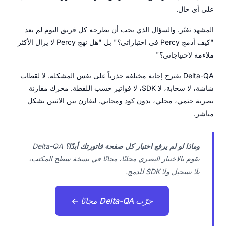
على أي حال.
المشهد تغيّر. والسؤال الذي يجب أن يطرحه كل فريق اليوم لم يعد
"كيف أدمج Percy في اختباراتي؟" بل "هل نهج Percy لا يزال الأكثر
ملاءمة لاحتياجاتي؟"
Delta-QA يقترح إجابة مختلفة جذرياً على نفس المشكلة. لا لقطات
شاشة، لا سحابة، لا SDK، لا فواتير حسب اللقطة. محرك مقارنة
بصرية حتمي، محلي، بدون كود ومجاني. لنقارن بين الاثنين بشكل
مباشر.
وماذا لو لم يرفع اختبار كل صفحة فاتورتك أبدًا؟
Delta-QA
يقوم بالاختبار البصري محليًا، مجانًا في نسخة سطح المكتب،
بلا تسجيل ولا SDK للدمج.
جرّب Delta-QA مجانًا ←