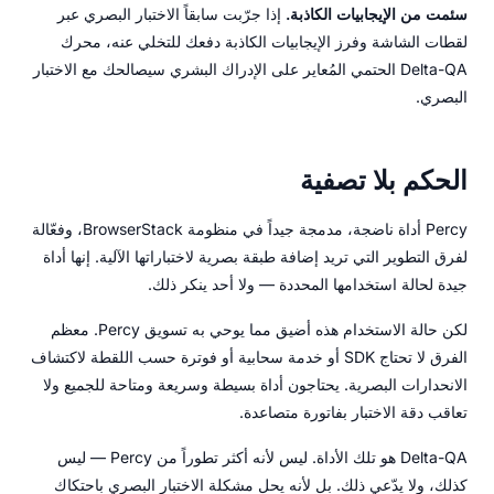
سئمت من الإيجابيات الكاذبة.
إذا جرّبت سابقاً الاختبار البصري عبر
لقطات الشاشة وفرز الإيجابيات الكاذبة دفعك للتخلي عنه، محرك
Delta-QA الحتمي المُعاير على الإدراك البشري سيصالحك مع الاختبار
البصري.
الحكم بلا تصفية
Percy أداة ناضجة، مدمجة جيداً في منظومة BrowserStack، وفعّالة
لفرق التطوير التي تريد إضافة طبقة بصرية لاختباراتها الآلية. إنها أداة
جيدة لحالة استخدامها المحددة — ولا أحد ينكر ذلك.
لكن حالة الاستخدام هذه أضيق مما يوحي به تسويق Percy. معظم
الفرق لا تحتاج SDK أو خدمة سحابية أو فوترة حسب اللقطة لاكتشاف
الانحدارات البصرية. يحتاجون أداة بسيطة وسريعة ومتاحة للجميع ولا
تعاقب دقة الاختبار بفاتورة متصاعدة.
Delta-QA هو تلك الأداة. ليس لأنه أكثر تطوراً من Percy — ليس
كذلك، ولا يدّعي ذلك. بل لأنه يحل مشكلة الاختبار البصري باحتكاك