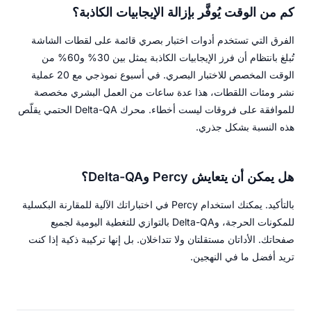
كم من الوقت يُوفَّر بإزالة الإيجابيات الكاذبة؟
الفرق التي تستخدم أدوات اختبار بصري قائمة على لقطات الشاشة
تُبلغ بانتظام أن فرز الإيجابيات الكاذبة يمثل بين 30% و60% من
الوقت المخصص للاختبار البصري. في أسبوع نموذجي مع 20 عملية
نشر ومئات اللقطات، هذا عدة ساعات من العمل البشري مخصصة
للموافقة على فروقات ليست أخطاء. محرك Delta-QA الحتمي يقلّص
هذه النسبة بشكل جذري.
هل يمكن أن يتعايش Percy وDelta-QA؟
بالتأكيد. يمكنك استخدام Percy في اختباراتك الآلية للمقارنة البكسلية
للمكونات الحرجة، وDelta-QA بالتوازي للتغطية اليومية لجميع
صفحاتك. الأداتان مستقلتان ولا تتداخلان. بل إنها تركيبة ذكية إذا كنت
تريد أفضل ما في النهجين.