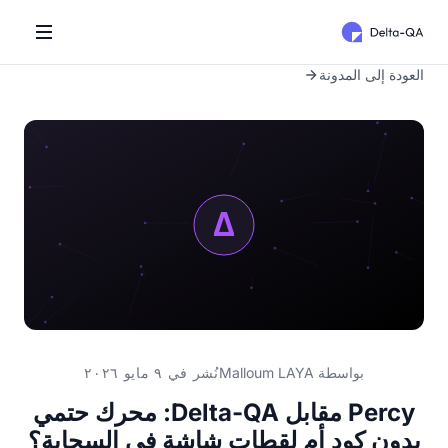
العودة إلى المدونة
بواسطة
Malloum LAYA
نُشر في ٩ مايو ٢٠٢٦
Percy مقابل Delta-QA: محرك حتمي
بدون كود أم لقطات شاشة في السحابة؟