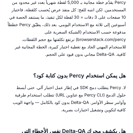
Percy يقدّم خطة مجانية بـ 5,000 لقطة شهرياً بعدد غير محدود من
المستخدمين. لكن انتبه للفخ: كل منفذ عرض يُحسب كلقطة، فاختبار
10 صفحات على 3 دقات = 30 لقطة لكل تنفيذ، ما يستنفد الحصة في
أسبوعين إلى ثلاثة مع الاستخدام اليومي. بعد ذلك، يطبّق Percy خططاً
مدفوعة حسب الاستخدام (الشبكة السعرية على
browserstack.com/percy) ترتفع تكلفتها مع حجم اللقطات.
للاستخدام المهني الجاد مع تغطية اختبار كبيرة، الخطة المجانية غير
كافية. Delta-QA مجاني بدون قيود على الحجم.
هل يمكن استخدام Percy بدون كتابة كود؟
لا. Percy يتطلب دمج SDK في إطار عمل اختبار آلي. حتى أبسط
حلول الدمج (Percy CLI مع عناوين URL) تتطلب استخدام طرفية
وأوامر سطر الأوامر. Delta-QA بدون كود بالكامل — واجهة الويب
كافية لتكوين وتشغيل اختبارات بصرية.
هل يكشف محرك Delta-QA نفس الأخطاء التي