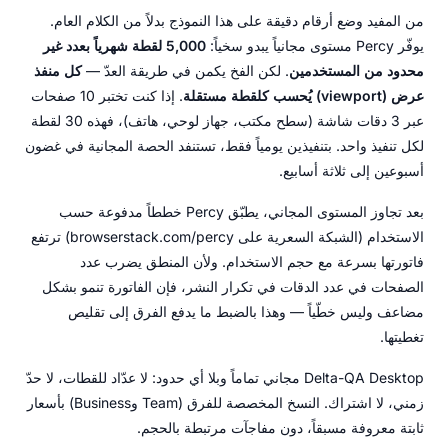
من المفيد وضع أرقام دقيقة على هذا النموذج بدلاً من الكلام العام.
يوفّر Percy مستوى مجانياً يبدو سخياً:
5,000 لقطة شهرياً بعدد غير
محدود من المستخدمين
. لكن الفخ يكمن في طريقة العدّ —
كل منفذ
عرض (viewport) يُحسب كلقطة مستقلة
. إذا كنت تختبر 10 صفحات
عبر 3 دقات شاشة (سطح مكتب، جهاز لوحي، هاتف)، فهذه 30 لقطة
لكل تنفيذ واحد. بتنفيذين يومياً فقط، تستنفد الحصة المجانية في غضون
أسبوعين إلى ثلاثة أسابيع.
بعد تجاوز المستوى المجاني، يطبّق Percy خططاً مدفوعة حسب
الاستخدام (الشبكة السعرية على browserstack.com/percy) ترتفع
فاتورتها بسرعة مع حجم الاستخدام. ولأن المنطق يضرب عدد
الصفحات في عدد الدقات في تكرار النشر، فإن الفاتورة تنمو بشكل
مضاعف وليس خطّياً — وهذا بالضبط ما يدفع الفرق إلى تقليص
تغطيتها.
Delta-QA Desktop مجاني تماماً وبلا أي حدود: لا عدّاد للقطات، لا حدّ
زمني، لا اشتراك. النسخ المخصصة للفرق (Team وBusiness) بأسعار
ثابتة معروفة مسبقاً، دون مفاجآت مرتبطة بالحجم.