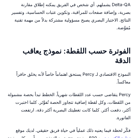
Delta-QA يشملهم. أي شخص في الفريق يمكنه إطلاق مقارنة
بصرية، وإضافة صفحات للمراقبة، وتكوين عتبات الحساسية، وتفسير
النتائج. الاختبار البصري يصبح مسؤولية مشتركة بدلاً من مهمة تقنية
مُفوَّضة.
الفوترة حسب اللقطة: نموذج يعاقب
الدقة
النموذج الاقتصادي لـ Percy يستحق اهتماماً خاصاً لأنه يخلق حافزاً
معاكساً.
Percy يتقاضى حسب عدد اللقطات شهرياً. الخطط تبدأ بحصة مشمولة
من اللقطات، وكل لقطة إضافية تتجاوز الحصة تُفوَّتَر. كلما اختبرت
أكثر، دفعت أكثر. كلما كانت تغطيتك البصرية أكثر دقة، ارتفعت
الفاتورة.
فكّر لحظة فيما يعنيه ذلك عملياً في حياة فريق حقيقي. لديك موقع
تجارة إلكترونية
مع 500 صفحة منتج. تريد التحقق بصرياً من كل صفحة