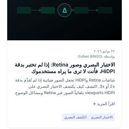
٢٢ يوليو ٢٠٢٦
بواسطة Gulben BINGOL
الاختبار البصري وصور Retina: إذا لم تختبر بدقة
HiDPI، فأنت لا ترى ما يراه مستخدموك
شاشات Retina وHiDPI تجعل الصور ضبابية إذا لم تُقدَّم بدقة
2x أو 3x. اكتشف كيف يكتشف الاختبار البصري على
viewports HiDPI تلقائياً الصور غير Retina ومشاكل الوضوح
التي لا تراها على شاشة التطوير.
اقرأ المزيد →
الاختبار البصري
الكشف البصري