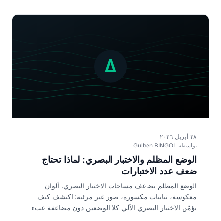
٢٨ أبريل ٢٠٢٦
بواسطة Gulben BINGOL
الوضع المظلم والاختبار البصري: لماذا تحتاج
ضعف عدد الاختبارات
الوضع المظلم يضاعف مساحات الاختبار البصري. ألوان
معكوسة، تباينات مكسورة، صور غير مرئية: اكتشف كيف
يؤمّن الاختبار البصري الآلي كلا الوضعين دون مضاعفة عبء
عملك.