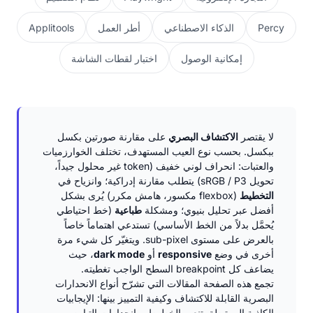
Percy
الذكاء الاصطناعي
أطر العمل
Applitools
إمكانية الوصول
اختبار لقطات الشاشة
لا يقتصر
الاكتشاف البصري
على مقارنة صورتين بكسل
ببكسل. بحسب نوع العيب المستهدف، تختلف الخوارزميات
والعتبات: انحراف لوني خفيف (token غير محلول جيداً،
تحويل sRGB / P3) يتطلب مقارنة إدراكية؛ وانزياح في
التخطيط
(flexbox مكسور، هامش مكرر) يُرى بشكل
أفضل عبر تحليل بنيوي؛ ومشكلة
طباعية
(خط احتياطي
يُحمَّل بدلاً من الخط الأساسي) تستدعي اهتماماً خاصاً
بالعرض على مستوى sub-pixel. ويتغيّر كل شيء مرة
أخرى في وضع
responsive
أو
dark mode
، حيث
يضاعف كل breakpoint السطح الواجب تغطيته.
تجمع هذه الصفحة المقالات التي تشرّح أنواع الانحدارات
البصرية القابلة للاكتشاف وكيفية التمييز بينها: الإيجابيات
الكاذبة المرتبطة بتنعيم الخطوط، وانحدارات التباين