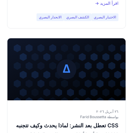
اقرأ المزيد →
الاختبار البصري
الكشف البصري
الانحدار البصري
٢٦ أبريل ٢٠٢٦
بواسطة Farid Boussetta
CSS تعطل بعد النشر: لماذا يحدث وكيف تتجنبه