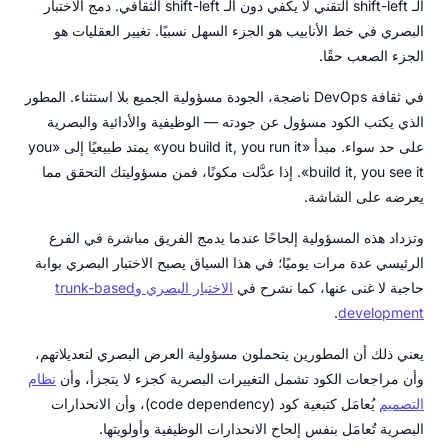
الـ shift-left التقني لا يكفي دون الـ shift-left الثقافي. دمج الاختبار
البصري في خط الأنابيب هو الجزء السهل نسبيًا. تغيير العقليات هو
الجزء الصعب حقًا.
في ثقافة DevOps ناضجة، الجودة مسؤولية الجميع بلا استثناء. المطور
الذي يكتب الكود مسؤول عن جودته — الوظيفية والأدائية والبصرية
على حد سواء. مبدأ «you build it, you run it» يمتد طبيعيًا إلى «you
build it, you see it». إذا عدَّلت مكونًا، فمن مسؤوليتك التحقق مما
يعرضه على الشاشة.
وتزداد هذه المسؤولية إلحاحًا عندما يدمج الفريق مباشرة في الفرع
الرئيسي عدة مرات يوميًا؛ في هذا السياق يصبح الاختبار البصري بوابة
حاجبة لا غنى عنها، كما نشرح في
الاختبار البصري وtrunk-based
.
development
يعني ذلك أن المطورين يتحملون مسؤولية العرض البصري لتعديلاتهم،
وأن مراجعات الكود تشمل التغييرات البصرية كجزء لا يتجزأ، وأن
نظام
التصميم
يُعامَل كتبعية كود (code dependency)، وأن الانحدارات
البصرية تُعامَل بنفس إلحاح الانحدارات الوظيفية وأولويتها.