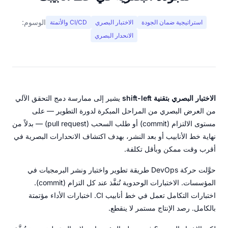
الوسوم:
استراتيجية ضمان الجودة
الاختبار البصري
CI/CD والأتمتة
الانحدار البصري
الاختبار البصري بتقنية shift-left
يشير إلى ممارسة دمج التحقق الآلي
من العرض البصري من المراحل المبكرة لدورة التطوير — على
مستوى الالتزام (commit) أو طلب السحب (pull request) — بدلاً من
نهاية خط الأنابيب أو بعد النشر، بهدف اكتشاف الانحدارات البصرية في
أقرب وقت ممكن وبأقل تكلفة.
حوَّلت حركة DevOps طريقة تطوير واختبار ونشر البرمجيات في
المؤسسات. الاختبارات الوحدوية تُنفَّذ عند كل التزام (commit).
اختبارات التكامل تعمل في خط أنابيب CI. اختبارات الأداء مؤتمتة
بالكامل. رصد الإنتاج مستمر لا ينقطع.