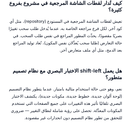
كيف تُدار لقطات الشاشة المرجعية في مشروع بفروع
كثيرة؟
تعيش لقطات الشاشة المرجعية في المستودع (repository)، مثل أي
كود آخر. لكل فرع مراجعه الخاصة به. عندما يُدخل طلب سحب تغييرًا
بصريًا مقصودًا، يحدِّث المطور المراجع في نفس طلب السحب. في
حالة التعارض (طلبا سحب يُعدِّلان نفس المكون)، تُعاد توليد المراجع
بعد الدمج، مثل أي ملف متعارض آخر.
هل يعمل shift-left الاختبار البصري مع نظام تصميم
متطور؟
نعم، وهو حتى حالة استخدام مثالية بامتياز. عندما يتطور نظام التصميم
(لوحة ألوان جديدة، خطوط جديدة، مكونات جديدة)، يكتشف الاختبار
البصري تلقائيًا تأثير هذه التغييرات على جميع الصفحات التي تستخدم
المكونات المعدَّلة. تحصل على رؤية شاملة لنطاق التغيير — ضروري
للتحقق من تطور نظام التصميم دون انحدارات غير مقصودة.