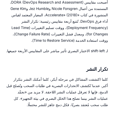
أصبحت مقاييس DORA (DevOps Research and Assessment)،
المستمدة من أعمال Nicole Forsgren وJez Humble وGene Kim
المنشورة في كتاب «Accelerate» (2018)، المعيار المعتمد لقياس
أداء فرق DevOps. تُتتبع أربعة مقاييس رئيسية: تكرار النشر
(Deployment Frequency)، ووقت تسليم التغييرات (Lead Time
for Changes)، ومعدل فشل التغييرات (Change Failure Rate)،
ووقت استعادة الخدمة (Time to Restore Service).
لـ shift-left الاختبار البصري تأثير مباشر على المقاييس الأربعة جميعها.
تكرار النشر
كلما اكتشفت المشاكل في مرحلة أبكر، كلما أمكنك النشر بتكرار
أكبر. عندما تُكتشف الانحدارات البصرية في طلبات السحب وتُصلح قبل
الدمج، فإنها لا تعرقل عمليات النشر اللاحقة. لا مزيد من «نجمِّد
عمليات النشر بينما نصلح هذا الخلل البصري في بيئة التجهيز». كل
طلب سحب مُعتمَد بصريًا، فكل دمج جاهز للنشر محتملًا.