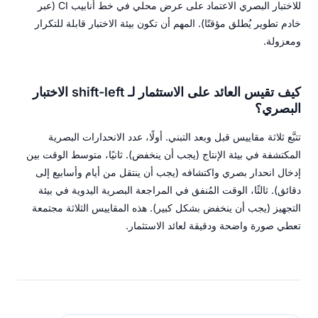
للاختبار البصري الاعتماد على عرض محلي في خط أنابيب CI (عبر
خادم تطوير يُطلق مؤقتًا). المهم أن تكون بيئة الاختبار قابلة للتكرار
ومعزولة.
كيف تقيس العائد على الاستثمار لـ shift-left الاختبار
البصري؟
تتبَّع ثلاثة مقاييس قبل وبعد التبني. أولًا، عدد الانحدارات البصرية
المكتشفة في بيئة الإنتاج (يجب أن ينخفض). ثانيًا، متوسط الوقت بين
إدخال انحدار بصري واكتشافه (يجب أن ينتقل من أيام وأسابيع إلى
دقائق). ثالثًا، الوقت المُنفق في المراجعة البصرية اليدوية في بيئة
التجهيز (يجب أن ينخفض بشكل كبير). هذه المقاييس الثلاثة مجتمعة
تعطي صورة واضحة ودقيقة لعائد الاستثمار.