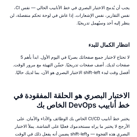
يجب أن يُدمج الاختبار البصري في خط الأنابيب الحالي — نفس CI،
نفس التقارير، نفس الإشعارات. إذا عاش في لوحة تحكم منفصلة، لن
ينظر إليه أحد وسيُهمل تدريجيًا.
انتظار الكمال للبدء
لا تحتاج لاختبار جميع صفحاتك بصريًا في اليوم الأول. ابدأ بأهم 5
صفحات لديك. أضف صفحات تدريجيًا. حسِّن التهيئة مع مرور الوقت.
أفضل وقت لبدء shift-left الاختبار البصري هو الآن، بما لديك حاليًا.
الاختبار البصري هو الحلقة المفقودة في
خط أنابيب DevOps الخاص بك
يختبر خط أنابيب CI/CD الخاص بك الوظائف والأداء والأمان. على
الأرجح لا يختبر ما يراه مستخدموك فعليًا على الشاشة. يملأ الاختبار
البصري هذه الفجوة — وshift-left يضمن أنه يفعل ذلك في الوقت