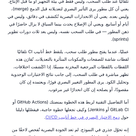
تلقائيًا عند طلب السحب، وليس فقط في بيئة التجهيز أو ما قبل الإنتاج.
يعني أن كل مطور يرى التأثير البصري لتعديلاته قبل الدمج (merge)،
وليس بعده. يعني أن الانحدارات البصرية تُكتشف في دقائق، وليس في
أيام أو أسابيع. ويعني أن الإصلاح يحدث بينما السياق لا يزال حاضرًا في
ذهن المطور — في طلب السحب نفسه، وليس بعد ثلاث دورات تطوير
(sprints).
عمليًا، عندما يفتح مطور طلب سحب، يلتقط خط أنابيب CI تلقائيًا
لقطات شاشة للصفحات والمكونات المتأثرة بالتعديلات. تُقارَن هذه
اللقطات باللقطات المرجعية المخزنة مسبقًا. إذا اكتُشفت اختلافات،
تظهر مباشرة في طلب السحب، إلى جانب نتائج الاختبارات الوحدوية
وتحليل الكود. يرى المطور التغيير البصري فورًا، ويعتمده إن كان
مقصودًا، أو يصلحه إن كان انحدارًا غير مرغوب.
أما التفاصيل التقنية لربط هذه الخطوة بمنصتك (GitHub Actions أو
GitLab CI أو Jenkins) وكيف تجعلها خطوة حاجبة، فيفصّلها دليلنا
حول
دمج الاختبار البصري في خط أنابيب CI/CD
.
إنه تحوّل جذري في النموذج. لم تعد الجودة البصرية تُفحص لاحقًا من