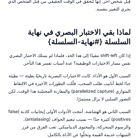
قِبل شخص آخر. إنها تُتحقق في الوقت الحقيقي من قِبل الشخص الذي
يجري التغيير بنفسه.
لماذا بقي الاختبار البصري في نهاية
السلسلة {#نهاية-السلسلة}
إذا كان shift-left مفيدًا إلى هذا الحد، فلماذا لم يسلك الاختبار البصري
نفس مسار الاختبارات الوظيفية؟ عدة أسباب تفسر هذا التأخر.
السبب الأول هو الأداء. كانت الاختبارات البصرية تاريخيًا بطيئة — بطيئة
جدًا لخط أنابيب طلب السحب. قلّلت التطورات الأخيرة في الالتقاط
المتوازي (parallelized capture) والمقارنة المحسّنة هذا الوقت، لكن
التصور السلبي لا يزال مستمرًا.
السبب الثاني هو الهشاشة. أنتجت الأدوات الأولى إيجابيات كاذبة (false
positives) كثيرة جدًا — بسبب تنعيم الحواف (antialiasing)،
والرسوم المتحركة، والمحتوى الديناميكي. تعب الفرق من فرز
التنبيهات عديمة القيمة وتخلّوا عن الأداة بالكامل.