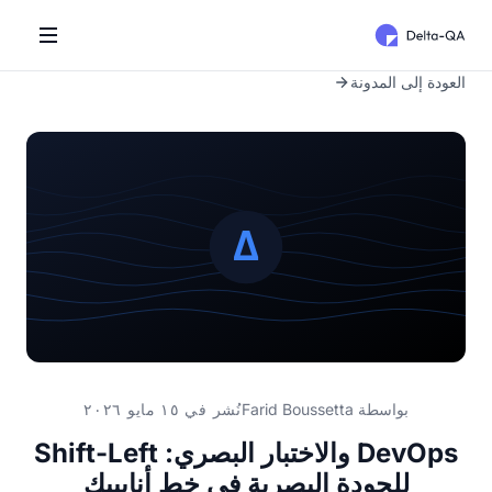
العودة إلى المدونة
بواسطة
Farid Boussetta
نُشر في ١٥ مايو ٢٠٢٦
DevOps والاختبار البصري: Shift-Left
للجودة البصرية في خط أنابيبك