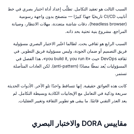
السبب الثالث هو تعقيد التكامل. تطلَّب إعداد أداة اختبار بصري في خط
أنابيب CI/CD تاريخيًا جهدًا كبيرًا — متصفح بدون واجهة رسومية
(headless browser)، دقات شاشة متعددة، مهلات الانتظار، وصيانة
المراجع. مشروع بنية تحتية بحد ذاته.
السبب الرابع هو ثقافي بحت. لطالما اعتُبر الاختبار البصري مسؤولية
فريق التصميم أو ضمان الجودة، وليس مسؤولية فريق التطوير. في
ثقافة DevOps حيث «you build it, you run it»، هذا الفصل في
المسؤوليات يُعد نمطًا مضادًا (anti-pattern). لكن العادات المتأصلة
تستمر.
كانت هذه العوائق حقيقية. إنها تتساقط واحدًا تلو الآخر. الأدوات الحديثة
سريعة وذكية في التعامل مع الإيجابيات الكاذبة وبسيطة التكامل. لم
يعد العذر التقني قائمًا. ما يبقى هو تطوير الثقافة وتغيير العقليات.
مقاييس DORA والاختبار البصري