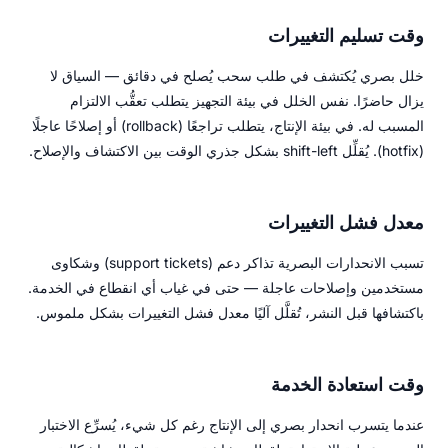
وقت تسليم التغييرات
خلل بصري يُكتشف في طلب سحب يُصلح في دقائق — السياق لا
يزال حاضرًا. نفس الخلل في بيئة التجهيز يتطلب تعقُّب الالتزام
المسبب له. في بيئة الإنتاج، يتطلب تراجعًا (rollback) أو إصلاحًا عاجلًا
(hotfix). يُقلِّل shift-left بشكل جذري الوقت بين الاكتشاف والإصلاح.
معدل فشل التغييرات
تسبب الانحدارات البصرية تذاكر دعم (support tickets) وشكاوى
مستخدمين وإصلاحات عاجلة — حتى في غياب أي انقطاع في الخدمة.
باكتشافها قبل النشر، تُقلَّل آليًا معدل فشل التغييرات بشكل ملموس.
وقت استعادة الخدمة
عندما يتسرب انحدار بصري إلى الإنتاج رغم كل شيء، يُسرِّع الاختبار