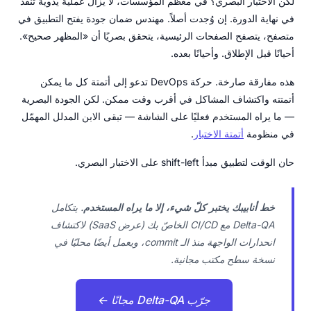
لكن الاختبار البصري؟ في معظم المؤسسات، لا يزال عملية يدوية تُنفَّذ
في نهاية الدورة. إن وُجدت أصلاً. مهندس ضمان جودة يفتح التطبيق في
متصفح، يتصفح الصفحات الرئيسية، يتحقق بصريًا أن «المظهر صحيح».
أحيانًا قبل الإطلاق. وأحيانًا بعده.
هذه مفارقة صارخة. حركة DevOps تدعو إلى أتمتة كل ما يمكن
أتمتته واكتشاف المشاكل في أقرب وقت ممكن. لكن الجودة البصرية
— ما يراه المستخدم فعليًا على الشاشة — تبقى الابن المدلل المهمّل
في منظومة
أتمتة الاختبار
.
حان الوقت لتطبيق مبدأ shift-left على الاختبار البصري.
خط أنابيبك يختبر كلّ شيء، إلا ما يراه المستخدم.
يتكامل
Delta-QA مع CI/CD الخاصّ بك (عرض SaaS) لاكتشاف
انحدارات الواجهة منذ الـ commit، ويعمل أيضًا محليًا في
نسخة سطح مكتب مجانية.
جرّب Delta-QA مجانًا ←