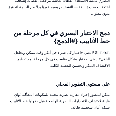
البصري عملية الاستعادة. لقطات شاشة مرجعية، لقطات إشكالية،
اختلافات محددة بدقة — التشخيص يصبح فوريًا بدلاً من الحاجة لتحقيق
يدوي مطول.
دمج الاختبار البصري في كل مرحلة من
خط الأنابيب {#الدمج}
Shift-left لا يعني «اختبار كل شيء في أبكر وقت ممكن وتجاهل
الباقي». يعني الاختبار بشكل مناسب في كل مرحلة، مع تعظيم
الاكتشاف المبكر وتحسين التغطية الكلية.
على مستوى التطوير المحلي
يمكن للمطور إجراء مقارنة بصرية محلية للمكونات المعدَّلة. ثوانٍ
قليلة لاكتشاف الانحدارات البصرية الواضحة قبل دخولها خط الأنابيب.
شبكة أمان شخصية فعّالة.