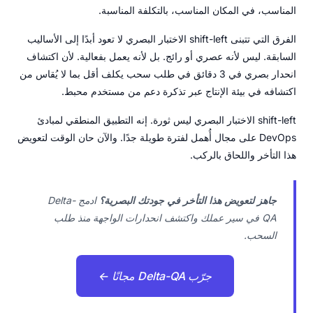
المناسب، في المكان المناسب، بالتكلفة المناسبة.
الفرق التي تتبنى shift-left الاختبار البصري لا تعود أبدًا إلى الأساليب
السابقة. ليس لأنه عصري أو رائج. بل لأنه يعمل بفعالية. لأن اكتشاف
انحدار بصري في 3 دقائق في طلب سحب يكلف أقل بما لا يُقاس من
اكتشافه في بيئة الإنتاج عبر تذكرة دعم من مستخدم محبط.
shift-left الاختبار البصري ليس ثورة. إنه التطبيق المنطقي لمبادئ
DevOps على مجال أُهمل لفترة طويلة جدًا. والآن حان الوقت لتعويض
هذا التأخر واللحاق بالركب.
جاهز لتعويض هذا التأخر في جودتك البصرية؟
ادمج Delta-
QA في سير عملك واكتشف انحدارات الواجهة منذ طلب
السحب.
جرّب Delta-QA مجانًا ←