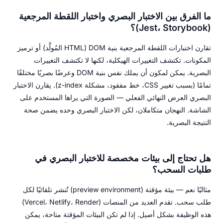
ما الفرق بين الاختبار البصري واختبار اللقطة المرجعية
(Jest، Storybook)؟
تقارن اختبارات اللقطة المرجعية بنية DOM (HTML المُولَّد) أو ترميز
المكونات. تكتشف التغييرات الهيكلية، لكنها لا تكتشف التغييرات
البصرية. يمكن لمكون أن يملك نفس بنية DOM وعرضًا بصريًا مختلفًا
تمامًا (بسبب تغيير CSS، خط مفقود، مشكلة z-index). يقارن الاختبار
البصري العرض النهائي الفعلي — الصورة التي يراها المستخدم على
الشاشة. النهجان متكاملان، لكن الاختبار البصري وحده يضمن صحة
النتيجة البصرية.
هل تحتاج إلى بيئات مخصصة للاختبار البصري في
طلبات السحب؟
مثاليًا نعم — بيئة مؤقتة (preview environment) تُنشر تلقائيًا لكل
طلب سحب. تقدم العديد من المنصات (Vercel، Netlify، Render)
هذه الوظيفة بشكل أصيل. إذا لم تكن البيئات المؤقتة متاحة، يمكن