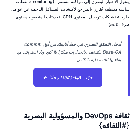
يتحول الاختبار البصري إلى مراقبة مستمرة (monitoring): لقطات
شاشة منتظمة تُقارَن بالمراجع لاكتشاف المشاكل الناجمة عن عوامل
خارجية (شبكات توصيل المحتوى CDN، تحديثات المتصفح، محتوى
طرف ثالث).
أدخل التحقق البصري في خط أنابيبك من أول commit.
Delta-QA يكتشف الانحدارات مبكرًا بلا كود وبلا اشتراك، مع
بقاء بياناتك محلية بالكامل.
جرّب Delta-QA مجانًا ←
ثقافة DevOps والمسؤولية البصرية
{#الثقافة}