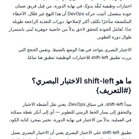
اختبارات وظيفية تُنفَّذ يدويًا، في نهاية الدورة، من قِبل فريق ضمان
جودة منفصل. أثبتت حركة DevOps أن هذا النهج غير فعّال. الأخطاء
المكتشفة متأخرًا تكلف أكثر لإصلاحها. دورات التغذية الراجعة طويلة
جدًا. تُعامَل الجودة كتحقق لاحق بدلاً من خاصية جوهرية تُبنى باستمرار
طوال دورة التطوير.
الاختبار البصري يتواجد في هذا الوضع بالضبط. ونفس الحجج التي
بررت تطبيق shift-left للاختبارات الوظيفية تنطبق هنا تمامًا.
ما هو shift-left الاختبار البصري؟
{#التعريف}
مبدأ shift-left، في سياق DevOps، يعني نقل أنشطة الاختبار
والتحقق إلى يسار الخط الزمني للتطوير — أي إلى أبكر نقطة ممكنة
في العملية. بدلاً من الاختبار في نهاية الدورة، تختبر بمجرد كتابة الكود.
تطبيق shift-left على الاختبار البصري يعني أن الاختبار البصري يعمل