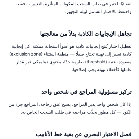
انتقائيًا: اختبر في طلب السحب المكونات المتأثرة بالتغييرات فقط،
واحتفظ بالاختبار الشامل لبيئة التجهيز.
تجاهل الإيجابيات الكاذبة بدلاً من معالجتها
تعطيل اختبار يُنتج إيجابيات كاذبة هو أسوأ استجابة ممكنة. كل إيجابية
كاذبة تشير إلى تهيئة تحتاج صقلًا — منطقة استثناء (exclusion zone)
مفقودة، عتبة (threshold) صارمة جدًا، محتوى ديناميكي غير مُدار.
عاملها كأخطاء تهيئة يجب إصلاحها.
تركيز مسؤولية المراجع في شخص واحد
إذا كان شخص واحد يدير المراجع، يصبح عنق زجاجة. المراجع جزء من
الكود — كل مطور يحدِّث مراجعه في طلب السحب الخاص به.
فصل الاختبار البصري عن بقية خط الأنابيب