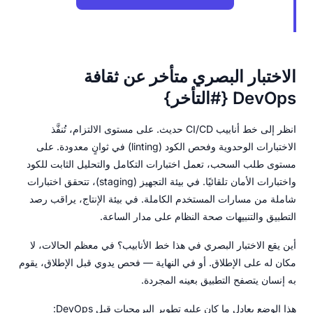
الاختبار البصري متأخر عن ثقافة
DevOps {#التأخر}
انظر إلى خط أنابيب CI/CD حديث. على مستوى الالتزام، تُنفَّذ
الاختبارات الوحدوية وفحص الكود (linting) في ثوانٍ معدودة. على
مستوى طلب السحب، تعمل اختبارات التكامل والتحليل الثابت للكود
واختبارات الأمان تلقائيًا. في بيئة التجهيز (staging)، تتحقق اختبارات
شاملة من مسارات المستخدم الكاملة. في بيئة الإنتاج، يراقب رصد
التطبيق والتنبيهات صحة النظام على مدار الساعة.
أين يقع الاختبار البصري في هذا خط الأنابيب؟ في معظم الحالات، لا
مكان له على الإطلاق. أو في النهاية — فحص يدوي قبل الإطلاق، يقوم
به إنسان يتصفح التطبيق بعينه المجردة.
هذا الوضع يعادل ما كان عليه تطوير البرمجيات قبل DevOps: