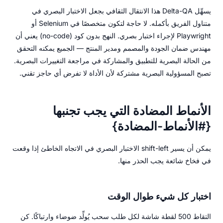
يسهِّل Delta-QA هذا الانتقال الثقافي بجعل الاختبار البصري في
متناول الفريق بأكمله. لا حاجة لتكون متخصصًا في Selenium أو
Playwright لإجراء اختبار بصري. النهج بدون كود (no-code) يعني أن
مهندس ضمان الجودة والمصمم ومدير المنتج — الجميع يمكنه التحقق
من الحالة البصرية للتطبيق والمشاركة في مراجعة التغييرات البصرية.
تصبح المسؤولية البصرية مشتركة لأن الأداة لا تفرض أي حاجز تقني.
الأنماط المضادة التي يجب تجنبها
{#الأنماط-المضادة}
يمكن أن يسير shift-left الاختبار البصري في الاتجاه الخاطئ إذا وقعت
في فخاخ شائعة يجب الحذر منها.
اختبار كل شيء طوال الوقت
التقاط 500 لقطة شاشة لكل طلب سحب يُولِّد ضوضاء وارتباكًا. كن