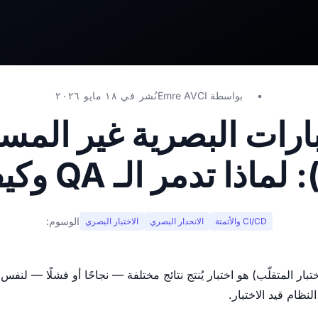
بواسطة
Emre AVCI
نُشر في ١٨ مايو ٢٠٢٦
بارات البصرية غير المس
الوسوم:
CI/CD والأتمتة
الانحدار البصري
الاختبار البصري
اختبار المتقلّب) هو اختبار يُنتج نتائج مختلفة — نجاحًا أو فشلًا — لن
لنظام قيد الاختبار.