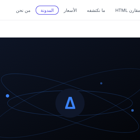
قارن HTML
ما نكتشفه
الأسعار
المدونة
من نحن