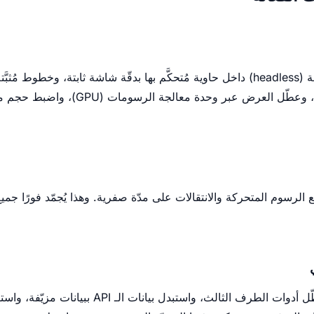
استخدم متصفحًا بدون واجهة (headless) داخل حاوية مُتحكَّم بها بدقّة شاشة ثابتة، وخط
 الرسوم المتحركة والانتقالات على مدّة صفرية. وهذا يُجمّد فورًا جمي
ثبِّت التواريخ والأوقات، وعطّل أدوات الطرف الثالث، وا