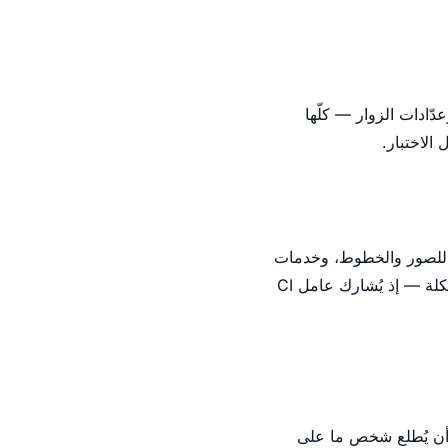
عدّادات الزوار — كلّها
الاختبار.
ختبارك في بيئة تعتمد على موارد خارجية: خوادم الـ API، وشبكات توزيع المحتوى (CDN) للصور والخطوط، وخدمات
الطرف الثالث. وكمون الشبكة يتغيّر بين عمليات التشغيل. وفي خطّ أنابيب CI/CD، تتفاقم المشكلة — إذ يُشارك عامل CI
ب أن يُطلع شخص ما على