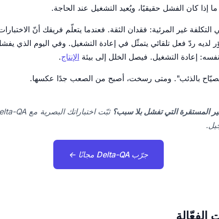
ّر ما إذا كان الفشل حقيقيًا، ويُعيد التشغيل عند الحاجة.
 هي التكلفة غير المرئية: فقدان الثقة. فعندما يتعلّم فريقك أنّ الاختبا
لديه ردّ فعل تلقائي يتمثّل في إعادة التشغيل. وفي اليوم الذي يفش
نفسه: إعادة التشغيل. فيصل الخلل إلى بيئة
الإنتاج
.
الصيّاح بالذئب". ومتى رسخت، أصبح من الصعب جدًا عكسها.
ر المستقرة التي تفشل بلا سبب؟
جيل.
جرّب Delta-QA مجانًا ←
 الفعّالة