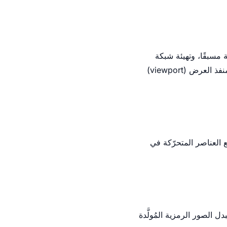
وط مُثبَّتة مسبقًا، وتهيئة شبكة
حتمية. ثبِّت إصدار المتصفح، وعطّل العرض عبر وحدة معالجة الرسومات (GPU)، واضبط حجم منفذ العرض (viewport)
ع العناصر المتحرّكة في
ستبدل بيانات الـ API ببيانات مزيّفة، واستبدل الصور الرمزية المُولَّدة