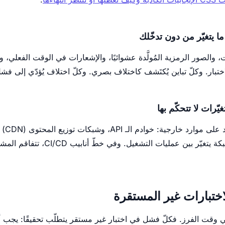
ما يتغيّر من دون تدخّلك
ت، والصور الرمزية المُولَّدة عشوائيًا، والإشعارات في الوقت الفعلي، و
ختبار. وكلّ تباين يُكتَشف كاختلاف بصري. وكلّ اختلاف يُؤدّي إلى فشل 
يّرات لا تتحكّم بها
يعمل ا
لاختبارات غير المستقرة
ا فهي وقت الفرز. فكلّ فشل في اختبار غير مستقر يتطلّب تحقيقًا: يج