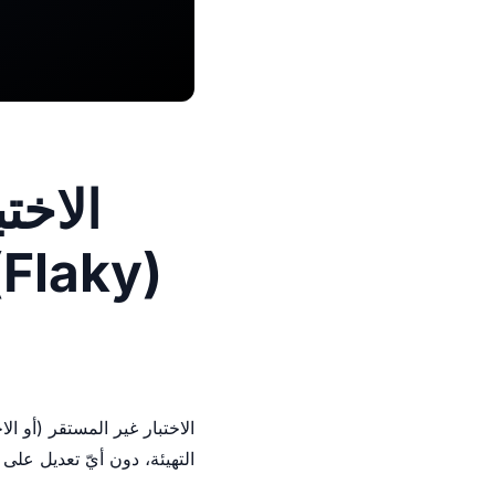
الاخت
(Flaky): لماذا تدمر الـ QA وكيف تُثبّتها
الاختبار غير المستقر (أو ال
التهيئة، دون أيّ تعديل على ا