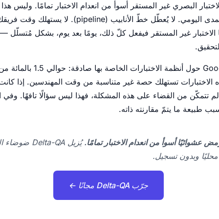
الاختبار البصري غير المستقر أسوأ من انعدام الاختبار تمامًا. وليس هذا اس
الغائب لا يُكلّف شيئًا على المدى اليومي. لا يُعطّل خطّ الأناب
ّا الاختبار غير المستقر فيفعل كلّ ذلك، يومًا بعد يوم، بشكل مُتسلّل —
لتحقيق.
إنّ البيانات التي نشرتها Google ح
م تتمكّن من القضاء على هذه المشكلة، فهذا ليس سؤالًا تافهًا. وفي ال
ب طبيعة ما يتمّ مقارنته ذاته.
ض عشوائيًا أسوأ من انعدام الاختبار تمامًا.
يُزيل Delta-QA 
 محليًا وبدون تسجيل.
جرّب Delta-QA مجانًا ←