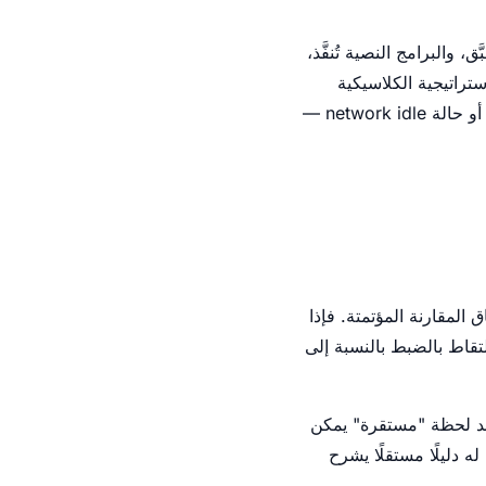
يس حدثًا واحدًا — بل هو سلسلة متتالية من الأحداث. فـ HTML يُحلَّل، وCSS يُطبَّق، والبرامج النصية تُنفَّذ،
مدّة متغيّرة. والاستراتيجية الكلاسيكية
المتمثّلة في الانتظار حتى "الجاهزية" — سواء عبر الحدث DOMContentLoaded أو حدث load أو حالة network idle —
المقارنة المؤتمتة. فإذا
ل، فإنّ لحظة الالتقاط بالضبط بالنسبة إلى
لتحميل، وهيكل التحميل skeleton loaders) أسوأ: لا توجد لحظة "مستقرة" يمكن
ه دليلًا مستقلًا يشرح