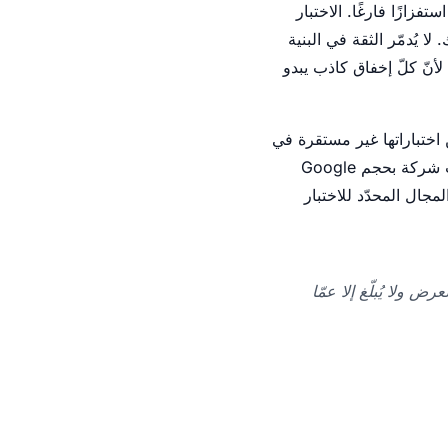
تفزازًا فارغًا. الاختبار
يب (pipeline). لا يستهلك وقت فريقك. لا يُدمّر الثقة في البنية
 لأنّ كلّ إخفاق كاذب يبدو
ول أنظمة الاختبارات الخاصة بها صادقة: حوالي 1.5 بالمائة من اختباراتها غير مستقرة في
أيّ وقت مُعطًى، غير أنّ هذه الاختبارات تستهلك حصة غير متناسبة من وقت المهندسين. إذا كانت شركة بحجم Google
مجال المحدّد للاختبار
ضوضاء العرض ولا يُبلّغ إلا عمّا