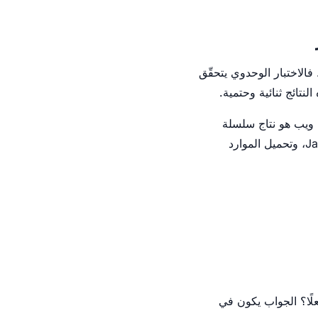
فالاختبار الوحدوي يتحقّق
لنتائج ثنائية وحتمية.
 ويب هو نتاج سلسلة
معقّدة من العمليات، كلّ منها يُدخل تباينًا خاصًا به: تحليل HTML، وتطبيق CSS، وتنفيذ JavaScript، وتحميل الموارد
ًا؟ الجواب يكون في