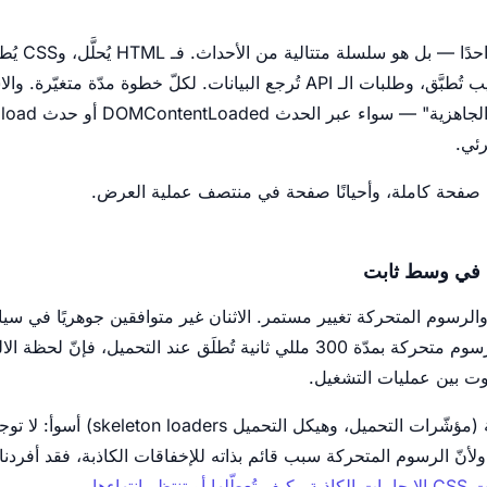
تحميل الصفحة ل
والصور تُحمَّل، وخطوط الويب تُطبَّق، وطلبات الـ API تُرجع البيانات. لكلّ خطوة 
ئي.
نًا صفحة كاملة، وأحيانًا صفحة في منتصف عملية العرض.
 في وسط ثابت
لرسوم المتحركة تغيير مستمر. الاثنان غير متوافقين جوهريًا في سياق 
كانت صفحتك تحتوي على رسوم متحركة بمدّة 300 مللي ثانية تُطلَق عند التحمي
اوت بين عمليات التشغيل.
والرسوم المتحركة اللانهائية (مؤشّرات ا
أنّ الرسوم المتحركة سبب قائم بذاته للإخفاقات الكاذبة، فقد أفردنا ل
نتهاءها
.