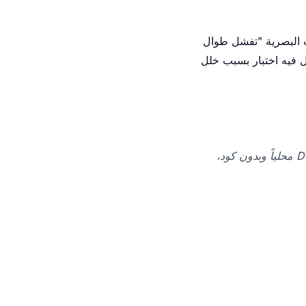
رات البصرية "تفشل طوال
ل فيه اختبار بسبب خلل
ثبّت اختباراتك البصرية مع Delta-QA محلياً وبدون كود،