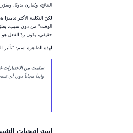
النتائج، ويُقارن يدويًا، ويقر
لكنّ التكلفة الأكثر تدميرًا
الوقت" من دون سبب، يطوّر 
حقيقي، يكون ردّ الفعل هو 
لهذه الظاهرة اسم: "تأثير 
سئمت من الاختبارات غي
وابدأ مجاناً دون أي تس
استراتيجيات التثبيت