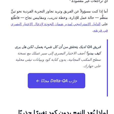
أي تراجعات غير مقصودة."
أما إذا كنت مسؤولاً عن الفريق وتريد تجاوز التجربة الفردية نحو تبنٍّ
منظَّم — حالة عمل للإدارة، وخطة تدريب، ومقاييس نجاح — فاطّلع
على
الدليل الاستراتيجي لمدير ضمان الجودة لإدخال الاختبار البصري
في فريقه
.
فريق QA لديك يتحقق من أن كل شيء يعمل، لكن هل يرى
كيف يبدو؟
أضف الاختبار البصري إلى سير عملك مع نسخة
سطح المكتب المجانية، بدون كتابة كود وببيانات تبقى محلية
على جهازك.
جرّب Delta-QA مجانًا ←
لماذا يُعد النهج بدون كود تغييرًا جذريًا