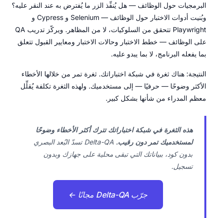
البرمجيات حول الوظائف — هل يُنفِّذ الزر ما يُفترض به عند النقر عليه؟
وبُنيت أدوات الاختبار حول الوظائف — Selenium و Cypress و
Playwright تتحقق من السلوكيات، لا من المظاهر. ويركّز تدريب QA
على الوظائف — خطط الاختبار وحالات الاختبار ومعايير القبول تتعلق
بما يفعله البرنامج، لا بما يبدو عليه.
النتيجة: هناك ثغرة في شبكة اختباراتك. ثغرة تمر من خلالها الأخطاء
الأكثر وضوحًا — حرفيًا — إلى مستخدميك. ولهذه الثغرة تكلفة يُقلِّل
معظم المدراء من شأنها بشكل كبير.
هذه الثغرة في شبكة اختباراتك تترك أكثر الأخطاء وضوحًا
لمستخدميك تمر دون رقيب.
Delta-QA تسدّ البُعد البصري
بدون كود، ببياناتك التي تبقى محلية على جهازك وبدون
تسجيل.
جرّب Delta-QA مجانًا ←