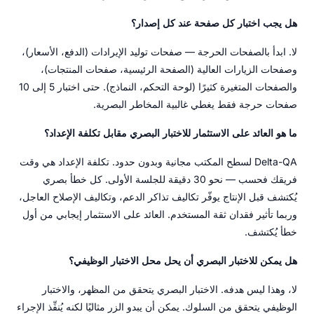
هل يجب اختبار كل صفحة عند كل إصدار؟
لا. ابدأ بالصفحات الحرجة — صفحات توليد الإيرادات (الدفع، الأسعار)،
وصفحات الزيارات العالية (الصفحة الرئيسية، صفحات المنتجات)،
والصفحات المتغيرة كثيرًا (لوحة التحكم، النماذج). حتى اختبار 5 إلى 10
صفحات حرجة فقط يغطي غالبية المخاطر البصرية.
ما هو العائد على الاستثمار للاختبار البصري مقابل تكلفة الإعداد؟
Delta-QA لسطح المكتب مجانية وبدون حدود. تكلفة الإعداد هي وقت
فريقك فحسب — نحو 30 دقيقة للجلسة الأولى. كل خطأ بصري
يُكتشف قبل الإنتاج يوفّر تكاليف تذاكر الدعم، وتكاليف الإصلاح العاجل،
وربما تأثير فقدان ثقة المستخدم. العائد على الاستثمار إيجابي من أول
خطأ يُكتشف.
هل يمكن للاختبار البصري أن يحل محل الاختبار الوظيفي؟
لا، وهذا ليس هدفه. الاختبار البصري يتحقق من المظهر، والاختبار
الوظيفي يتحقق من السلوك. يمكن أن يبدو الزر مثاليًا لكنه يُنفِّذ الإجراء