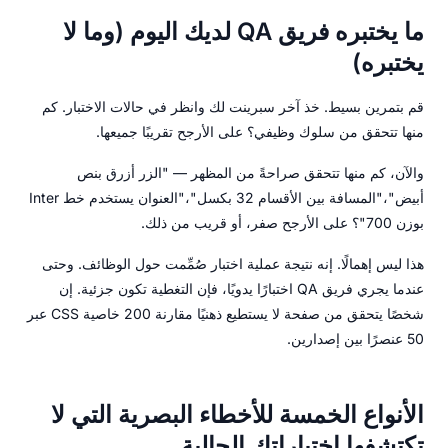
ما يختبره فريق QA لديك اليوم (وما لا
يختبره)
قم بتمرين بسيط. خذ آخر سبرينت لك وانظر في حالات الاختبار. كم
منها تتحقق من سلوك وظيفي؟ على الأرجح تقريبًا جميعها.
والآن، كم منها تتحقق صراحةً من المظهر — "الزر أزرق بنص
أبيض"،"المسافة بين الأقسام 32 بكسل"،"العنوان يستخدم خط Inter
بوزن 700"؟ على الأرجح صفر، أو قريب من ذلك.
هذا ليس إهمالًا. إنه نتيجة عملية اختبار صُمِّمت حول الوظائف. وحتى
عندما يجري فريق QA اختبارًا يدويًا، فإن التغطية تكون جزئية. إن
شخصًا يتحقق من صفحة لا يستطيع ذهنيًا مقارنة 200 خاصية CSS عبر
50 عنصرًا بين إصدارين.
الأنواع الخمسة للأخطاء البصرية التي لا
تكتشفها اختباراتك الحالية