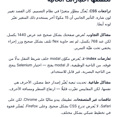
تراجعات CSS.
يُعدِّل مطوِّر متغيرًا في نظام التصميم. كان القصد تغيير
لون شارة. التأثير الجانبي أن 15 مكونًا آخر يستخدم ذلك المتغير تغيّر
لونه أيضًا.
مشاكل التجاوب.
تُعرض صفحتك بشكل صحيح عند عرض 1440 بكسل.
لكن عند 768 بكسل، لم تعد حاوية flex تلتف بشكل صحيح وزر إجراء
يختفي تحت طيّة التمرير.
تعارضات z-index.
يُعرض مكوّن modal خلف شريط التنقل بدلًا من
فوقه. من الناحية الوظيفية، الـ modal يفتح — اختبار Selenium ينجح.
من الناحية البصرية، غير قابل للاستخدام.
مشاكل طباعية.
تحديث تبعية يُغيِّر إصدار خط مضمّن. الأحرف هي
نفسها، لكن المقاييس تغيّرت قليلًا — ارتفاع السطر ومسافة الأحرف.
تناقضات عبر المتصفحات.
تطبيقك يبدو مثاليًا على Chrome. لكن على
Safari، لا يُعرض تدرج CSS بشكل صحيح. وعلى Firefox، يُفسَّر فجوة
في تخطيط شبكي بشكل مختلف.