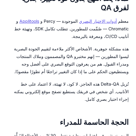
لفرق QA
معظم
أدوات الاختبار البصري
الموجودة — Percy و
Applitools
و
Chromatic — صُمِّمت للمطورين. تتطلب تكامل SDK، وتهيئة خط
أنابيب CI/CD، ومعرفة بالبرمجة.
هذه مشكلة جوهرية. الأشخاص الأكثر ملاءمة لتقييم الجودة البصرية
ليسوا المطورين — إنهم مختبرو QA والمصممون وملاك المنتجات
ومدراء القبول. هم من يعرفون التوقع البصري على أفضل وجه
ويستطيعون الحكم على ما إذا كان التغيير تراجعًا أم تطورًا مقصودًا.
تُزيل Delta-QA هذه الحاجز. لا كود، لا تهيئة، لا اعتماد على خط
الأنابيب. أي شخص في فريقك يستطيع تصفح موقع إلكتروني يمكنه
إجراء اختبار بصري كامل.
الحجة الحاسمة للمدراء
اليوم، تستثمر في اختبارات وظيفية تغطي 30% من الأخطاء المُبلَّغ