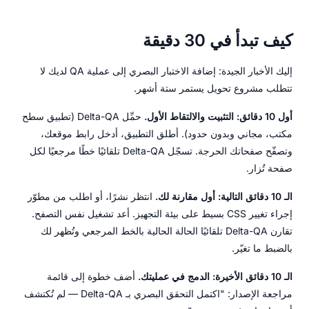
كيف تبدأ في 30 دقيقة
إليك الأخبار الجيدة: إضافة الاختبار البصري إلى عملية QA لديك لا
تتطلب مشروع تحويل يستمر ستة أشهر.
أول 10 دقائق: التثبيت والالتقاط الأول.
حمِّل Delta-QA (تطبيق سطح
مكتب، مجاني وبدون حدود). أطلق التطبيق، أدخل رابط موقعك،
وتصفّح صفحاتك الحرجة. تسجّل Delta-QA تلقائيًا خطًا مرجعيًا لكل
صفحة تُزار.
الـ 10 دقائق التالية: أول مقارنة لك.
انتظر نشرًا، أو اطلب من مطوّر
إجراء تغيير CSS بسيط على بيئة التجهيز. أعد تشغيل نفس التصفح.
تقارن Delta-QA تلقائيًا الحالة الحالية بالخط المرجعي وتُظهر لك
بالضبط ما تغيّر.
الـ 10 دقائق الأخيرة: الدمج في عمليتك.
أضف خطوة إلى قائمة
مراجعة الإصدار: "اكتمل التحقق البصري بـ Delta-QA — لم تُكتشف