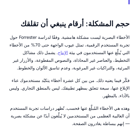
حجم المشكلة: أرقام ينبغي أن تقلقك
الأخطاء البصرية ليست مشكلة هامشية. وفقًا لدراسة Forrester حول
تجربة المستخدم الرقمية، تمثل عيوب الواجهة حتى 70% من الأخطاء
التي يُبلِّغ عنها المستخدمون في بيئة
الإنتاج
. يشمل ذلك مشاكل
التخطيط، والعناصر غير المحاذاة، والنصوص المقطوعة، والأزرار غير
المرئية، والتراكبات غير المرغوبة، وعدم تناسق الألوان والخطوط.
فكّر فيما يعنيه ذلك. من بين كل عشرة أخطاء يتكبّد مستخدموك عناء
الإبلاغ عنها، سبعة تتعلق بمظهر تطبيقك. ليس بالمنطق التجاري. وليس
بالأداء. بالمظهر.
وهذه هي الأخطاء المُبلَّغ عنها فحسب. تُظهر دراسات تجربة المستخدم
أن الغالبية العظمى من المستخدمين لا يُبلِّغون أبدًا عن مشكلة بصرية
— إنهم ببساطة يغادرون الصفحة.