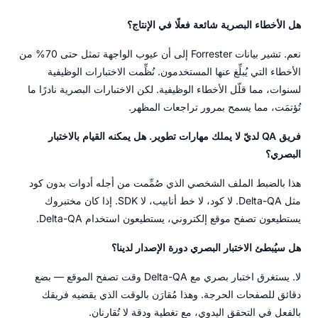
هل الأخطاء البصرية شائعة فعلًا في الإنتاج؟
نعم. تشير بيانات Forrester إلى أن عيوب الواجهة تمثل حتى 70% من
الأخطاء التي يُبلِّغ عنها المستخدمون. نُظِّمت الاختبارات الوظيفية
لسنوات، مما قلّل الأخطاء الوظيفية. لكن الاختبارات البصرية نادرًا ما
تُؤتمَت، مما يسمح بمرور تراجعات المظهر.
فريق QA لديّ لا يملك مهارات تطوير. هل يمكنه القيام بالاختبار
البصري؟
هذا بالضبط الملف الشخصي الذي صُمِّمت من أجله أدوات بدون كود
مثل Delta-QA. لا كود، لا خط أنابيب، لا SDK. إذا كان مختبروك
يستطيعون تصفح موقع إلكتروني، يستطيعون استخدام Delta-QA.
هل سيُبطئ الاختبار البصري دورة الإصدار لدينا؟
لا. يستغرق اختبار بصري مع Delta-QA وقت تصفح الموقع — بضع
دقائق للصفحات الحرجة. وهذا مُقارَن بالوقت الذي يقضيه فريقك
بالفعل في التحقق اليدوي، مع تغطية ودقة لا تُقارنان.