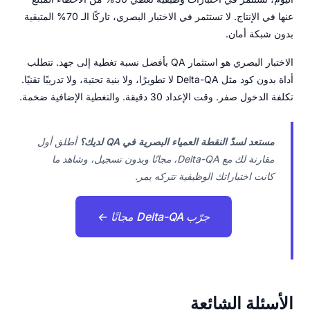
عنها في الإنتاج. لا تستثمر في الاختبار البصري، تاركًا الـ 70% المتبقية
بدون شبكة أمان.
الاختبار البصري هو استثمار QA بأفضل نسبة تغطية إلى جهد. تتطلب
أداة بدون كود مثل Delta-QA لا تطويرًا، ولا بنية تحتية، ولا تدريبًا تقنيًا.
تكلفة الدخول صفر. وقت الإعداد 30 دقيقة. والتغطية الإضافية ضخمة.
مستعد لسدّ النقطة العمياء البصرية في QA لديك؟
أطلق أول
مقارنة لك مع Delta-QA، مجانًا وبدون تسجيل، وشاهد ما
كانت اختباراتك الوظيفية تتركه يمر.
جرّب Delta-QA مجانًا ←
الأسئلة الشائعة