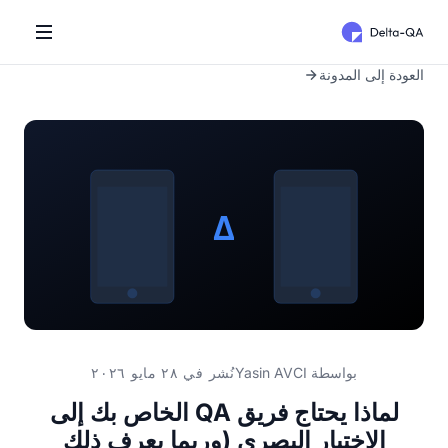
العودة إلى المدونة
بواسطة
Yasin AVCI
نُشر في ٢٨ مايو ٢٠٢٦
لماذا يحتاج فريق QA الخاص بك إلى
الاختبار البصري (وربما يعرف ذلك