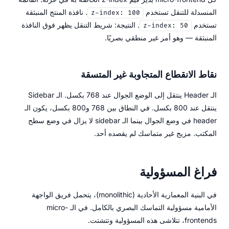
المنسدلة للتنقل تستخدم
. نافذة المنتج المنبثقة
z-index: 100
تستخدم
. النتيجة: شريط التنقل يظهر فوق النافذة
z-index: 50
المنبثقة — وهو أمر غير منطقي بصريًا.
نقاط الانقطاع المتجاوبة غير المتسقة
الـ Header ينتقل إلى الوضع الجوال عند 768 بكسل. الـ Sidebar
ينتقل عند 800 بكسل. في النطاق بين 768 و800 بكسل، يكون الـ
header في وضع الجوال بينما الـ sidebar لا يزال في وضع سطح
المكتب. مزيج غير متماسك لم يقصده أحد.
فراغ المسؤولية
في البنية المعمارية الأحادية (monolithic)، يتحمل فريق الواجهة
الأمامية مسؤولية التماسك البصري بالكامل. في الـ micro-
frontends، تتلاشى هذه المسؤولية وتتشتت.