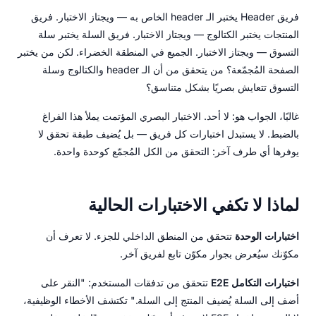
فريق Header يختبر الـ header الخاص به — ويجتاز الاختبار. فريق
المنتجات يختبر الكتالوج — ويجتاز الاختبار. فريق السلة يختبر سلة
التسوق — ويجتاز الاختبار. الجميع في المنطقة الخضراء. لكن من يختبر
الصفحة المُجمّعة؟ من يتحقق من أن الـ header والكتالوج وسلة
التسوق تتعايش بصريًا بشكل متناسق؟
غالبًا، الجواب هو: لا أحد. الاختبار البصري المؤتمت يملأ هذا الفراغ
بالضبط. لا يستبدل اختبارات كل فريق — بل يُضيف طبقة تحقق لا
يوفرها أي طرف آخر: التحقق من الكل المُجمّع كوحدة واحدة.
لماذا لا تكفي الاختبارات الحالية
اختبارات الوحدة
تتحقق من المنطق الداخلي للجزء. لا تعرف أن
مكوّنك سيُعرض بجوار مكوّن تابع لفريق آخر.
اختبارات التكامل E2E
تتحقق من تدفقات المستخدم: "النقر على
أضف إلى السلة يُضيف المنتج إلى السلة." تكتشف الأخطاء الوظيفية،