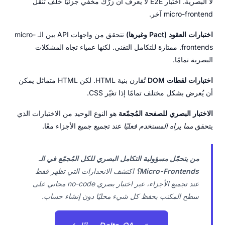
لا البصرية. اختبار E2E لا يعرف أن زرّك مخفي جزئيًا خلف تنقل
micro-frontend آخر.
اختبارات العقود (Pact وغيرها)
تتحقق من واجهات API بين الـ micro-
frontends. ممتازة للتكامل التقني. لكنها عمياء تجاه المشكلات
البصرية تمامًا.
اختبارات لقطات DOM
تُقارن بنية HTML. لكن HTML متماثل يمكن
أن يُعرض بشكل مختلف تمامًا إذا تغيّر CSS.
الاختبار البصري للصفحة المُجمّعة
هو النوع الوحيد من الاختبارات الذي
يتحقق
مما يراه المستخدم فعليًا
عند تجميع جميع الأجزاء معًا.
من يتحمّل مسؤولية التكامل البصري للكل المُجمّع في الـ
Micro-Frontends؟
اكتشف الانحدارات التي تظهر فقط
عند تجميع الأجزاء، عبر اختبار بصري no-code مجاني على
سطح المكتب يحفظ كل شيء محليًا دون إنشاء حساب.