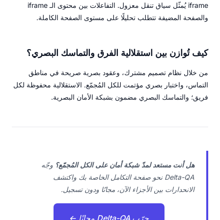
iframe يُمثّل سياق تنقل معزول. التفاعلات بين محتوى الـ iframe
والصفحة المضيفة تتطلب تحليلًا على مستوى الصفحة الكاملة.
كيف تُوازن بين استقلالية الفرق والتماسك البصري؟
من خلال نظام تصميم مشترك، وعقود بصرية صريحة في مناطق
التماس، واختبار بصري مؤتمت للكل المُجمّع. الاستقلالية محفوظة لكل
فريق؛ والتماسك البصري مضمون بشبكة الأمان البصرية.
هل أنت مستعد لمدّ شبكة أمان على الكل المُجمّع؟
وجّه
Delta-QA نحو صفحة التكامل الخاصة بك واكتشف
الانحدارات بين الأجزاء الآن، مجانًا ودون تسجيل.
جرّب Delta-QA مجانًا ←