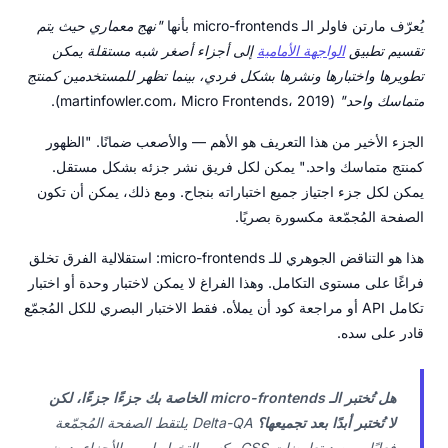
يُعرّف مارتن فاولر الـ micro-frontends بأنها
"نهج معماري حيث يتم
تقسيم تطبيق
الواجهة الأمامية
إلى أجزاء أصغر شبه مستقلة يمكن
تطويرها واختبارها ونشرها بشكل فردي، بينما تظهر للمستخدمين كمنتج
متماسك واحد"
(martinfowler.com، Micro Frontends، 2019).
الجزء الأخير من هذا التعريف هو الأهم — والأصعب ضمانًا. "الظهور
كمنتج متماسك واحد." يمكن لكل فريق نشر جزئه بشكل مستقل.
يمكن لكل جزء اجتياز جميع اختباراته بنجاح. ومع ذلك، يمكن أن تكون
الصفحة المُجمّعة مكسورة بصريًا.
هذا هو التناقض الجوهري للـ micro-frontends: استقلالية الفرق تخلق
فراغًا على مستوى التكامل. وهذا الفراغ لا يمكن لاختبار وحدة أو اختبار
تكامل API أو مراجعة كود أن يملأه. فقط الاختبار البصري للكل المُجمّع
قادر على سده.
هل تُختبر الـ micro-frontends الخاصة بك جزءًا جزءًا، لكن
لا تُختبر أبدًا بعد تجميعها؟
Delta-QA يلتقط الصفحة المُجمّعة
فعليًا ويرصد تعارضات CSS وكسر التخطيط بين الأجزاء، دون