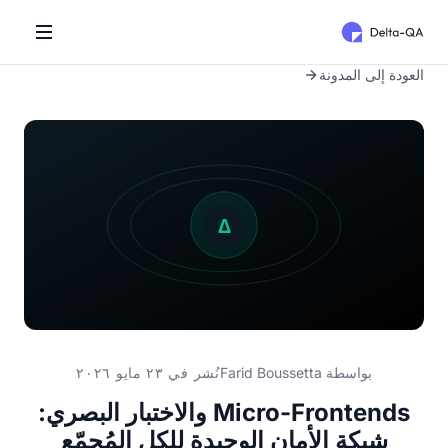
العودة إلى المدونة
بواسطة
Farid Boussetta
نُشر في ٢٣ مايو ٢٠٢٦
Micro-Frontends والاختبار البصري:
شبكة الأمان الوحيدة للكل المُجمّع