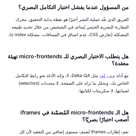
من المسؤول عندما يفشل اختبار التكامل البصري؟
الفريق الذي نفّذ عملية النشر أخيرًا هو نقطة بداية التحقيق. محرك
المقارنة البصرية الحتمي يُساعد في التشخيص من خلال تحديد طبيعة
المشكلة (تعارض CSS، عدم اتساق في المسافات، مشكلة z-index).
هل يتطلب الاختبار البصري للـ micro-frontends تهيئة
معقدة؟
مع أداة
بدون كود
مثل Delta-QA، لا. وجّه الأداة نحو رابط التكامل
الخاص بك، وتحلل ما تراه على الصفحة. لا محددات (selectors)
لصيانتها، لا سكريبتات لكتابتها.
هل الـ micro-frontends المُضمّنة في iframes
أصعب اختبارًا بصريًا؟
نعم، إطارات iframes تُضيف مستوى إضافي من التعقيد لأن كل