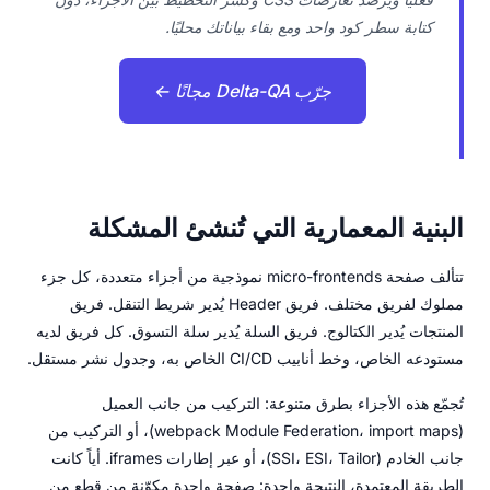
كتابة سطر كود واحد ومع بقاء بياناتك محليًا.
جرّب Delta-QA مجانًا ←
البنية المعمارية التي تُنشئ المشكلة
تتألف صفحة micro-frontends نموذجية من أجزاء متعددة، كل جزء
مملوك لفريق مختلف. فريق Header يُدير شريط التنقل. فريق
المنتجات يُدير الكتالوج. فريق السلة يُدير سلة التسوق. كل فريق لديه
مستودعه الخاص، وخط أنابيب CI/CD الخاص به، وجدول نشر مستقل.
تُجمّع هذه الأجزاء بطرق متنوعة: التركيب من جانب العميل
(webpack Module Federation، import maps)، أو التركيب من
جانب الخادم (SSI، ESI، Tailor)، أو عبر إطارات iframes. أياً كانت
الطريقة المعتمدة، النتيجة واحدة: صفحة واحدة مكوّنة من قطع من