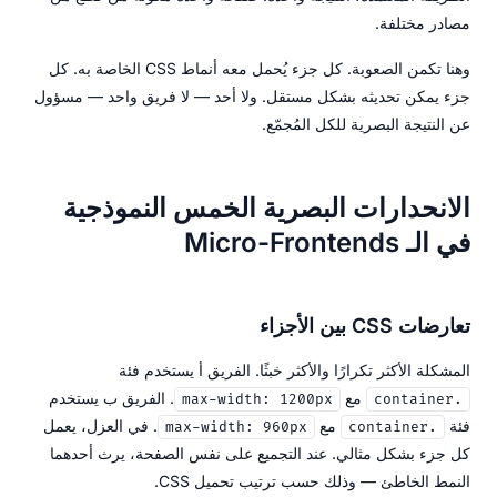
مصادر مختلفة.
وهنا تكمن الصعوبة. كل جزء يُحمل معه أنماط CSS الخاصة به. كل
جزء يمكن تحديثه بشكل مستقل. ولا أحد — لا فريق واحد — مسؤول
عن النتيجة البصرية للكل المُجمّع.
الانحدارات البصرية الخمس النموذجية
في الـ Micro-Frontends
تعارضات CSS بين الأجزاء
المشكلة الأكثر تكرارًا والأكثر خبثًا. الفريق أ يستخدم فئة
مع
. الفريق ب يستخدم
max-width: 1200px
.container
فئة
مع
. في العزل، يعمل
max-width: 960px
.container
كل جزء بشكل مثالي. عند التجميع على نفس الصفحة، يرث أحدهما
النمط الخاطئ — وذلك حسب ترتيب تحميل CSS.