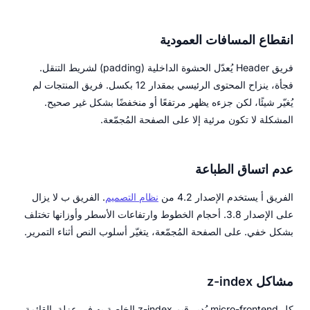
انقطاع المسافات العمودية
فريق Header يُعدّل الحشوة الداخلية (padding) لشريط التنقل.
فجأة، ينزاح المحتوى الرئيسي بمقدار 12 بكسل. فريق المنتجات لم
يُغيّر شيئًا، لكن جزءه يظهر مرتفعًا أو منخفضًا بشكل غير صحيح.
المشكلة لا تكون مرئية إلا على الصفحة المُجمّعة.
عدم اتساق الطباعة
الفريق أ يستخدم الإصدار 4.2 من
نظام التصميم
. الفريق ب لا يزال
على الإصدار 3.8. أحجام الخطوط وارتفاعات الأسطر وأوزانها تختلف
بشكل خفي. على الصفحة المُجمّعة، يتغيّر أسلوب النص أثناء التمرير.
مشاكل z-index
كل micro-frontend يُدير قيم z-index الخاصة به في عزلة. القائمة