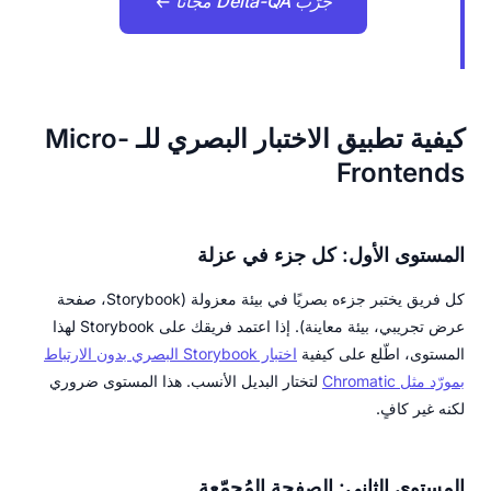
جرّب Delta-QA مجانًا ←
كيفية تطبيق الاختبار البصري للـ Micro-
Frontends
المستوى الأول: كل جزء في عزلة
كل فريق يختبر جزءه بصريًا في بيئة معزولة (Storybook، صفحة
عرض تجريبي، بيئة معاينة). إذا اعتمد فريقك على Storybook لهذا
المستوى، اطّلع على كيفية
اختبار Storybook البصري بدون الارتباط
بمورّد مثل Chromatic
لتختار البديل الأنسب. هذا المستوى ضروري
لكنه غير كافٍ.
المستوى الثاني: الصفحة المُجمّعة