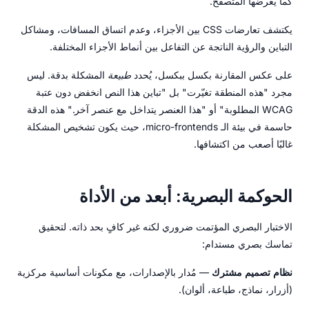
كما يعرضها المتصفح.
يكتشف تعارضات CSS بين الأجزاء، وعدم اتساق المسافات، ومشاكل
التباين والرؤية الناتجة عن التفاعل بين أنماط الأجزاء المختلفة.
على عكس المقارنة بكسل ببكسل، يُحدد
طبيعة
المشكلة بدقة. ليس
مجرد "هذه المنطقة تغيّرت" بل "تباين هذا النص انخفض دون عتبة
WCAG المطلوبة" أو "هذا العنصر يتداخل مع عنصر آخر." هذه الدقة
حاسمة في بيئة الـ micro-frontends، حيث يكون تشخيص المشكلة
غالبًا أصعب من اكتشافها.
الحوكمة البصرية: أبعد من الأداة
الاختبار البصري المؤتمت ضروري لكنه غير كافٍ بحد ذاته. لتحقيق
تماسك بصري مستدام:
نظام تصميم مشترك
— مُدار بالإصدارات، مع مكونات أساسية مركزية
(أزرار، نماذج، طباعة، ألوان).