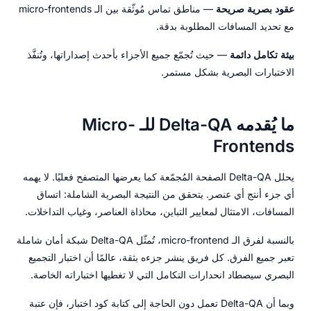
عقود بصرية صريحة
— مناطق تماس مُوثّقة بين الـ micro-frontends
مع تحديد المسافات المطلوبة بدقة.
بيئة تكامل دائمة
— حيث تُجمّع جميع الأجزاء بأحدث إصداراتها، وتُنفَّذ
الاختبارات البصرية بشكل مستمر.
ما يُقدمه Delta-QA للـ Micro-
Frontends
يحلل Delta-QA الصفحة المُجمّعة كما يعرضها المتصفح فعليًا. لا يهمه
أي جزء أنتج أي عنصر. يتحقق من النتيجة البصرية الشاملة: اتساق
المسافات، الامتثال لمعايير التباين، محاذاة العناصر، وغياب التداخلات.
بالنسبة لفرق الـ micro-frontend، تُمثّل Delta-QA شبكة أمان شاملة
تعبر جميع الفرق. كل فريق ينشر جزءه بثقة، عالمًا أن اختبار التجميع
البصري سيصطاد انحدارات التكامل التي لا تغطيها اختباراته الخاصة.
وبما أن Delta-QA تعمل دون الحاجة إلى كتابة كود اختبار، فإن عتبة