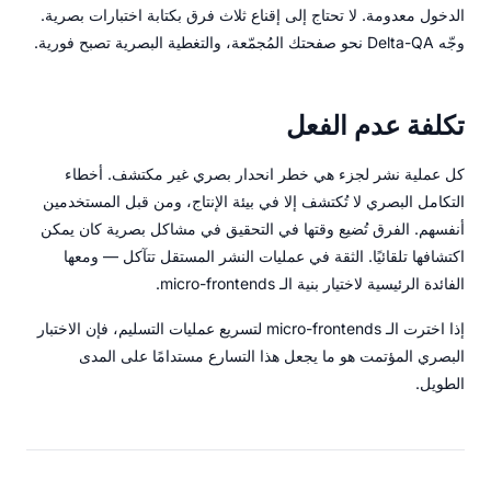
الدخول معدومة. لا تحتاج إلى إقناع ثلاث فرق بكتابة اختبارات بصرية.
وجّه Delta-QA نحو صفحتك المُجمّعة، والتغطية البصرية تصبح فورية.
تكلفة عدم الفعل
كل عملية نشر لجزء هي خطر انحدار بصري غير مكتشف. أخطاء
التكامل البصري لا تُكتشف إلا في بيئة الإنتاج، ومن قبل المستخدمين
أنفسهم. الفرق تُضيع وقتها في التحقيق في مشاكل بصرية كان يمكن
اكتشافها تلقائيًا. الثقة في عمليات النشر المستقل تتآكل — ومعها
الفائدة الرئيسية لاختيار بنية الـ micro-frontends.
إذا اخترت الـ micro-frontends لتسريع عمليات التسليم، فإن الاختبار
البصري المؤتمت هو ما يجعل هذا التسارع مستدامًا على المدى
الطويل.