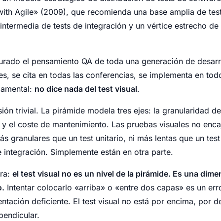
th Agile» (2009), que recomienda una base amplia de tests
ntermedia de tests de integración y un vértice estrecho de 
urado el pensamiento QA de toda una generación de desarr
s, se cita en todas las conferencias, se implementa en tod
damental:
no dice nada del test visual
.
ión trivial. La pirámide modela tres ejes: la granularidad de
 y el coste de mantenimiento. Las pruebas visuales no enc
ás granulares que un test unitario, ni más lentas que un tes
 integración. Simplemente están en otra parte.
ara:
el test visual no es un nivel de la pirámide. Es una dim
o.
Intentar colocarlo «arriba» o «entre dos capas» es un er
ación deficiente. El test visual no está por encima, por de
pendicular.