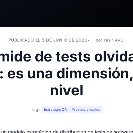
PUBLICADO EL 5 DE JUNIO DE 2026
por
Yasin AVCI
mide de tests olvida
: es una dimensión
nivel
Tags:
Estrategia QA
Pruebas visuales
s un modelo estratégico de distribución de tests de softwar