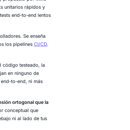
 unitarios rápidos y
tests end-to-end lentos
olladores. Se enseña
os los pipelines
CI/CD
.
l código testeado, la
ajan en ninguno de
t end-to-end, ni más
ensión ortogonal que la
ror conceptual que
bajo ni al lado de tus