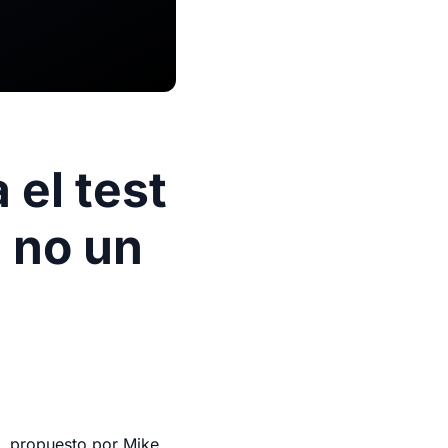
 el test
, no un
e, propuesto por Mike