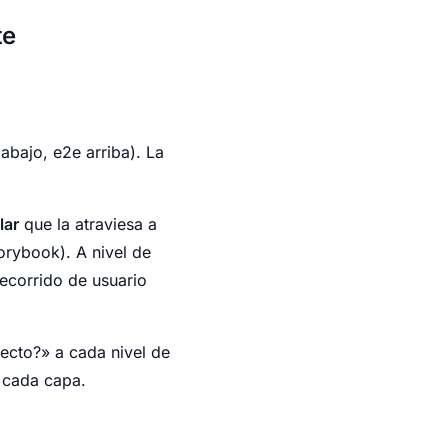
te
 abajo, e2e arriba). La
lar
que la atraviesa a
orybook). A nivel de
recorrido de usuario
recto?» a cada nivel de
 cada capa.