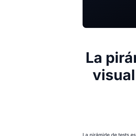
La pirá
visual
La pirámide de tests e