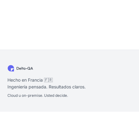
Hecho en Francia 🇫🇷
Ingeniería pensada. Resultados claros.
Cloud u on-premise. Usted decide.
Producto
Ayuda
Precios
Soporte
Blog
Contactar ventas