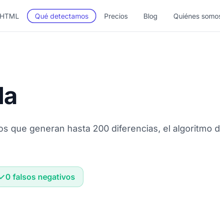
 HTML
Qué detectamos
Precios
Blog
Quiénes somo
la
os que generan hasta 200 diferencias, el algoritmo 
0 falsos negativos