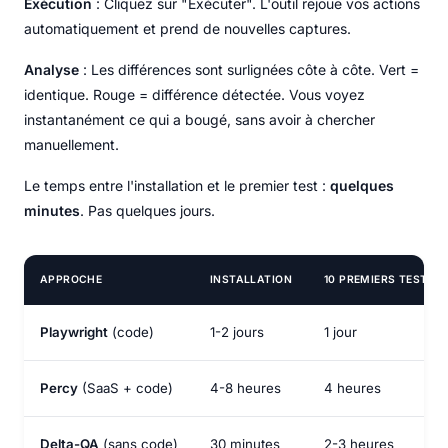
Exécution
: Cliquez sur "Exécuter". L'outil rejoue vos actions
automatiquement et prend de nouvelles captures.
Analyse
: Les différences sont surlignées côte à côte. Vert =
identique. Rouge = différence détectée. Vous voyez
instantanément ce qui a bougé, sans avoir à chercher
manuellement.
Le temps entre l'installation et le premier test :
quelques
minutes
. Pas quelques jours.
APPROCHE
INSTALLATION
10 PREMIERS TESTS
Playwright
(code)
1-2 jours
1 jour
Percy
(SaaS + code)
4-8 heures
4 heures
Delta-QA
(sans code)
30 minutes
2-3 heures