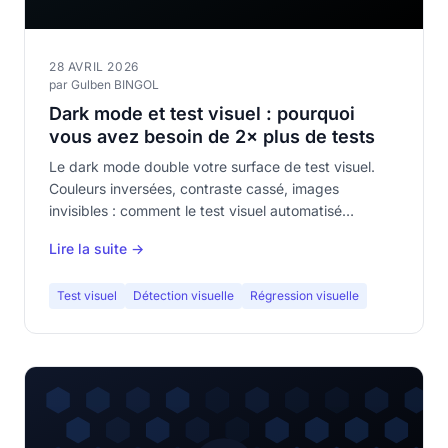
28 AVRIL 2026
par Gulben BINGOL
Dark mode et test visuel : pourquoi
vous avez besoin de 2× plus de tests
Le dark mode double votre surface de test visuel.
Couleurs inversées, contraste cassé, images
invisibles : comment le test visuel automatisé
sécurise les deux thèmes sans doubler la charge de
Lire la suite →
travail.
Test visuel
Détection visuelle
Régression visuelle