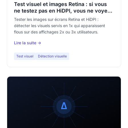
Test visuel et images Retina : si vous
ne testez pas en HiDPI, vous ne voyez
pas ce que vos utilisateurs voient
Tester les images sur écrans Retina et HiDPI :
détecter les visuels servis en 1x qui apparaissent
flous sur des affichages 2x ou 3x utilisateurs.
Lire la suite →
Test visuel
Détection visuelle