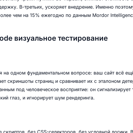
ержку. В-третьих, ускоряет внедрение. Именно поэтом
более чем на 15% ежегодно по данным Mordor Intelligenc
code визуальное тестирование
я на одном фундаментальном вопросе: ваш сайт всё ещё
ает скриншоты страниц и сравнивает их с эталоном де
нным под человеческое восприятие: он сигнализирует т
кий глаз, и игнорирует шум рендеринга.
з скриптов, без CSS-селекторов, без условной логики. 