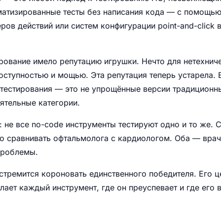
матизированные тесты без написания кода — с помощью
ров действий или систем конфигурации point-and-click
рование имело репутацию игрушки. Нечто для нетехнич
ступностью и мощью. Эта репутация теперь устарела. 
тестирования — это не упрощённые версии традиционны
ятельные категории.
: не все no-code инструменты тестируют одно и то же. С
то сравнивать офтальмолога с кардиологом. Оба — вра
проблемы.
стремится короновать единственного победителя. Его 
елает каждый инструмент, где он преуспевает и где его