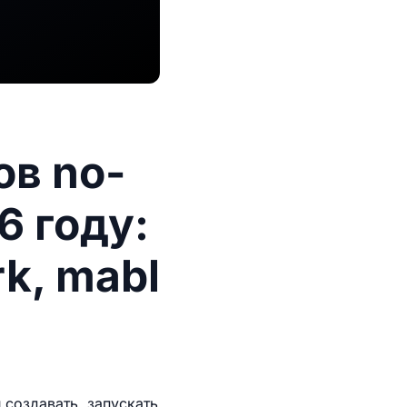
в no-
6 году:
rk, mabl
создавать, запускать