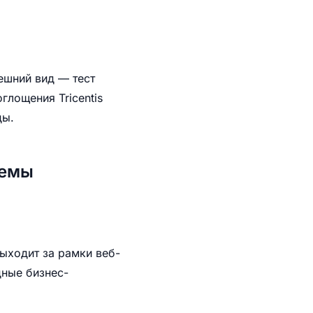
ешний вид — тест
глощения Tricentis
ды.
хемы
выходит за рамки веб-
дные бизнес-