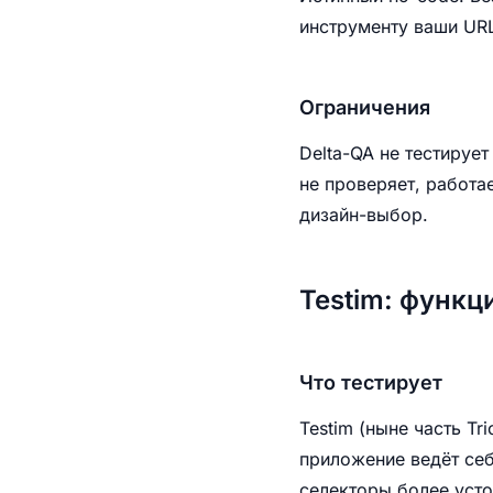
инструменту ваши URL
Ограничения
Delta-QA не тестируе
не проверяет, работа
дизайн-выбор.
Testim: функц
Что тестирует
Testim (ныне часть Tr
приложение ведёт себ
селекторы более уст