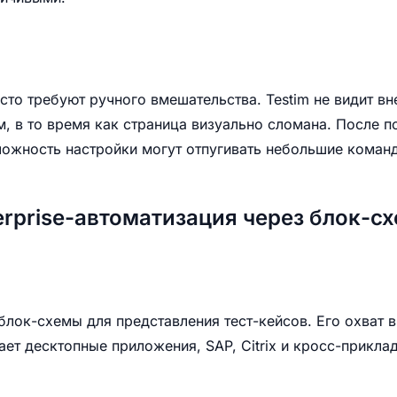
то требуют ручного вмешательства. Testim не видит вн
, в то время как страница визуально сломана. После по
ложность настройки могут отпугивать небольшие коман
erprise-автоматизация через блок-с
блок-схемы для представления тест-кейсов. Его охват 
ает десктопные приложения, SAP, Citrix и кросс-прикла