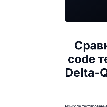
Срав
code т
Delta-Q
No-code тестирование