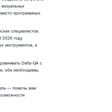
 визуальных
 вместо программных
еских специалистов.
В 2026 году
х инструментов, а
равнивать Delta-QA с
чи, оба необходимы,
цель — помочь вам
 возможности