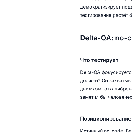
демократизирует подд
тестирования растёт 
Delta-QA: no-
Что тестирует
Delta-QA фокусируетс
должен? Он захватыв
движком, откалиброва
заметил бы человечес
Позиционирование
Истинный no-code. Бе