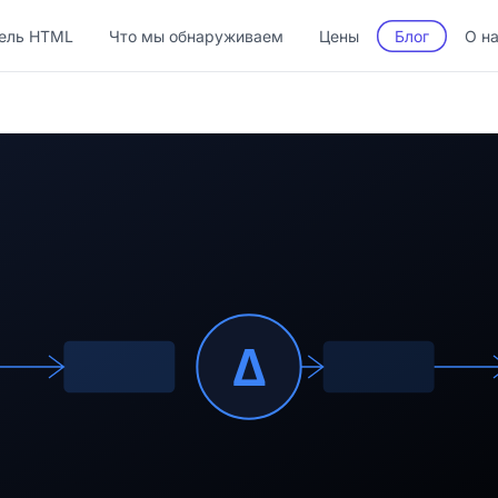
ель HTML
Что мы обнаруживаем
Цены
Блог
О н