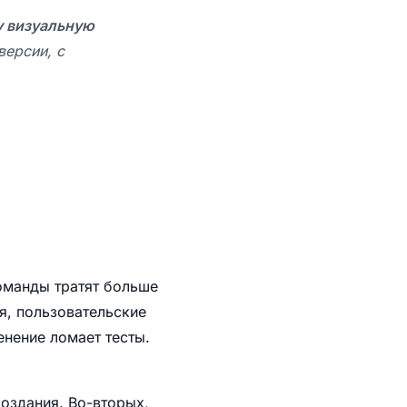
шу визуальную
версии, с
оманды тратят больше
я, пользовательские
нение ломает тесты.
оздания. Во-вторых,