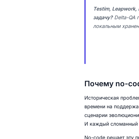
Testim, Leapwork,
задачу?
Delta-QA 
локальным хранен
Почему no-co
Историческая пробле
времени на поддержан
сценарии эволюциони
И каждый сломанный 
No-code решает эту п