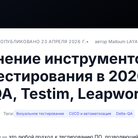
ОПУБЛИКОВАНО 23 АПРЕЛЯ 2026 Г.
автор
Malloum LAYA
нение инструменто
естирования в 202
A, Testim, Leapwo
Теги:
Визуальное тестирование
CI/CD и автоматизация
Delta-QA
 — это любой подход к тестированию ПО, позволяющий 