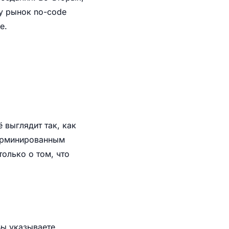
у рынок no-code
e.
 выглядит так, как
терминированным
олько о том, что
Вы указываете