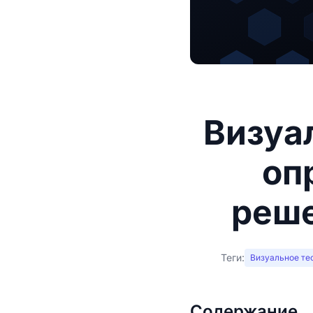
Визуа
оп
реше
Теги:
Визуальное те
Содержание