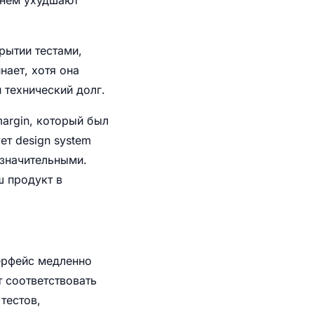
рытии тестами,
нает, хотя она
 технический долг.
margin, который был
ет design system
езначительными.
ш продукт в
ерфейс медленно
т соответствовать
тестов,