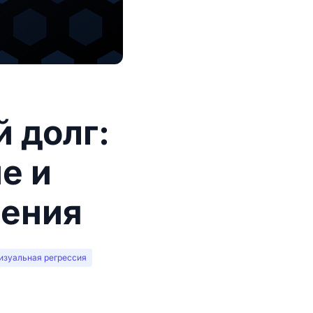
 долг:
е и
шения
изуальная регрессия