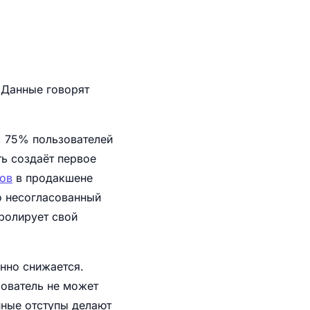
 Данные говорят
), 75% пользователей
ть создаёт первое
гов
в продакшене
о несогласованный
ролирует свой
нно снижается.
зователь не может
нные отступы делают