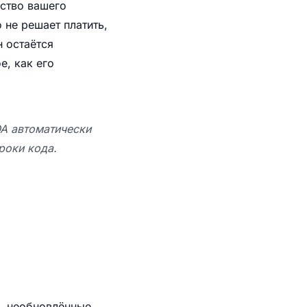
ество вашего
 не решает платить,
н остаётся
е, как его
QA автоматически
троки кода.
д, необновлённые