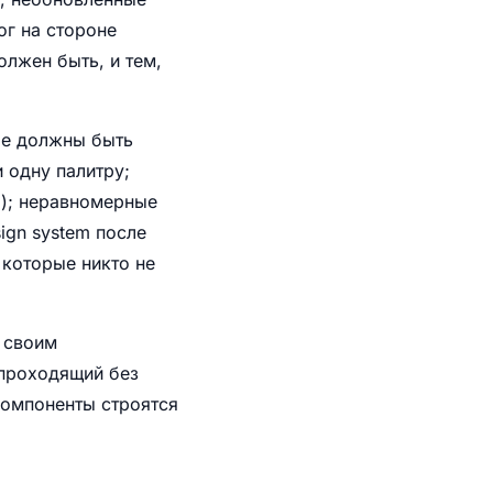
ог на стороне
лжен быть, и тем,
ые должны быть
 одну палитру;
л); неравномерные
ign system после
 которые никто не
 своим
 проходящий без
компоненты строятся