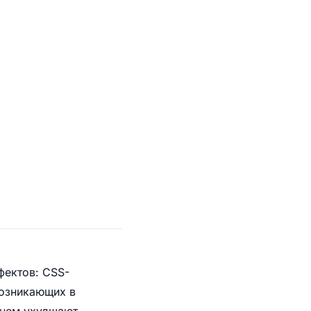
фектов: CSS-
возникающих в
енем ухудшают