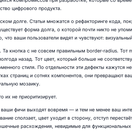
ство цифрового продукта.
еском долге. Статьи множатся о рефакторинге кода, пок
уществует форма долга, о которой почти никто не упоми
о, что ваши пользователи видят и чувствуют: визуальный
. Та кнопка с не совсем правильным border-radius. Тот 
олгода назад. Тот цвет, который больше не соответству
менного стиля. По отдельности эти дефекты кажутся н
ках страниц и сотнях компонентов, они превращают ва
уальную мозаику.
о их не приоритизирует.
 ваши фичи выходят вовремя — и тем не менее ваш инт
ание сползает, цвет уходит в сторону, отступ перестаё
рошечные расхождения, невидимые для функциональных 