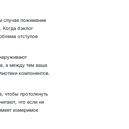
м случае пожимание
. Когда бэклог
облема отступов
бнаруживают
е, а между тем ваша
лиотеки компонентов.
а, чтобы протолкнуть
читают, что если ни
 имеет измеримое