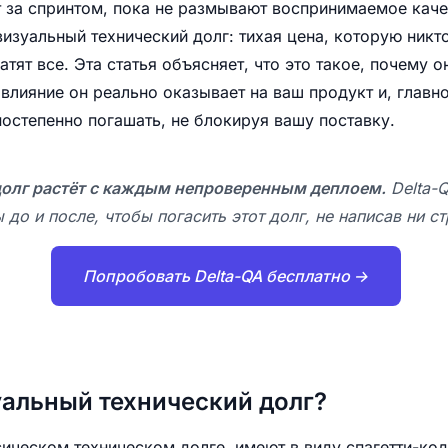
 за спринтом, пока не размывают воспринимаемое кач
визуальный технический долг: тихая цена, которую никто
атят все. Эта статья объясняет, что это такое, почему о
влияние он реально оказывает на ваш продукт и, главно
постепенно погашать, не блокируя вашу поставку.
олг растёт с каждым непроверенным деплоем.
Delta-
 до и после, чтобы погасить этот долг, не написав ни с
Попробовать Delta-QA бесплатно →
уальный технический долг?
сическом техническом долге, имеют в виду спагетти-ко