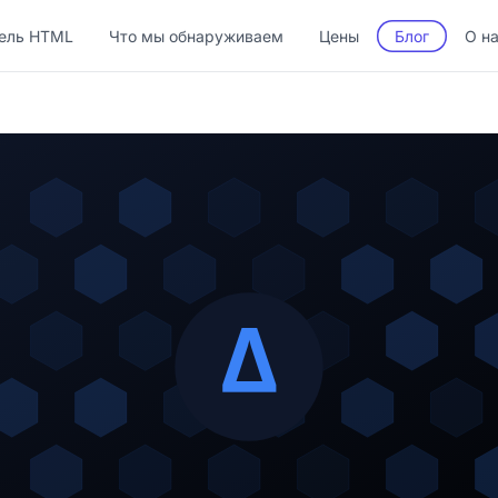
ель HTML
Что мы обнаруживаем
Цены
Блог
О н