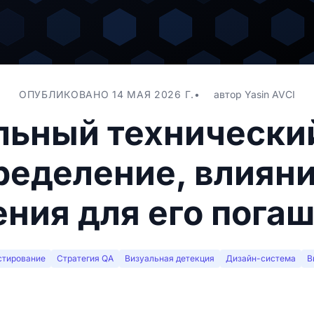
ОПУБЛИКОВАНО 14 МАЯ 2026 Г.
автор
Yasin AVCI
льный технический
ределение, влияни
ния для его пога
стирование
Стратегия QA
Визуальная детекция
Дизайн-система
В