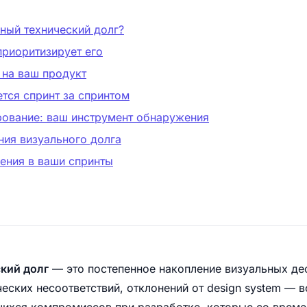
ьный технический долг?
приоритизирует его
 на ваш продукт
ется спринт за спринтом
рование: ваш инструмент обнаружения
ния визуального долга
ения в ваши спринты
кий долг
— это постепенное накопление визуальных де
еских несоответствий, отклонений от design system — 
щихся компромиссов при разработке, которые со врем