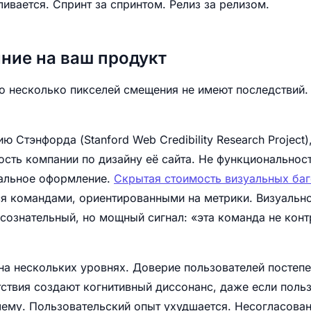
ливается. Спринт за спринтом. Релиз за релизом.
ние на ваш продукт
о несколько пикселей смещения не имеют последствий.
 Стэнфорда (Stanford Web Credibility Research Project
сть компании по дизайну её сайта. Не функциональнос
уальное оформление.
Скрытая стоимость визуальных ба
ся командами, ориентированными на метрики. Визуальн
сознательный, но мощный сигнал: «эта команда не конт
на нескольких уровнях. Доверие пользователей постепе
ствия создают когнитивный диссонанс, даже если поль
лему. Пользовательский опыт ухудшается. Несогласова