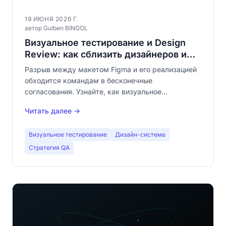
19 ИЮНЯ 2026 Г.
автор Gulben BINGOL
Визуальное тестирование и Design
Review: как сблизить дизайнеров и
разработчиков
Разрыв между макетом Figma и его реализацией
обходится командам в бесконечные
согласования. Узнайте, как визуальное
тестирование трансформирует design review,
Читать далее →
автоматически сравнивая запланированный
дизайн с фактическим результатом.
Визуальное тестирование
Дизайн-система
Стратегия QA