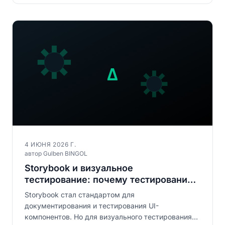
4 ИЮНЯ 2026 Г.
автор Gulben BINGOL
Storybook и визуальное
тестирование: почему тестирования
изолированных компонентов
Storybook стал стандартом для
недостаточно
документирования и тестирования UI-
компонентов. Но для визуального тестирования