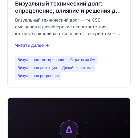
Визуальный технический долг:
определение, влияние и решения для
его погашения
Визуальный технический долг — те CSS-
смещения и дизайнерские несоответствия,
которые накапливаются спринт за спринтом —
незаметно снижает воспринимаемое качество
Читать далее →
вашего продукта. Узнайте, как визуальное
тестирование помогает его обнаружить и
Визуальное тестирование
Стратегия QA
погасить.
Визуальная детекция
Дизайн-система
Визуальная регрессия