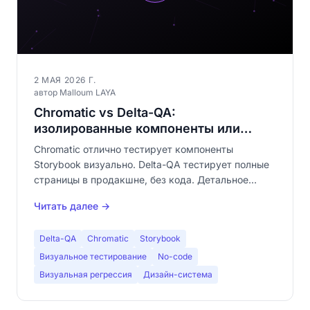
2 МАЯ 2026 Г.
автор Malloum LAYA
Chromatic vs Delta-QA:
изолированные компоненты или
полные страницы?
Chromatic отлично тестирует компоненты
Storybook визуально. Delta-QA тестирует полные
страницы в продакшне, без кода. Детальное
сравнение: компоненты vs страницы, Storybook vs
Читать далее →
no-code, взаимодополняемость.
Delta-QA
Chromatic
Storybook
Визуальное тестирование
No-code
Визуальная регрессия
Дизайн-система