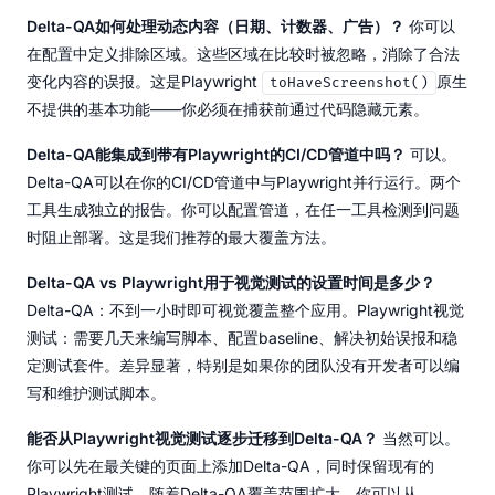
Delta-QA如何处理动态内容（日期、计数器、广告）？
你可以
在配置中定义排除区域。这些区域在比较时被忽略，消除了合法
变化内容的误报。这是Playwright
原生
toHaveScreenshot()
不提供的基本功能——你必须在捕获前通过代码隐藏元素。
Delta-QA能集成到带有Playwright的CI/CD管道中吗？
可以。
Delta-QA可以在你的CI/CD管道中与Playwright并行运行。两个
工具生成独立的报告。你可以配置管道，在任一工具检测到问题
时阻止部署。这是我们推荐的最大覆盖方法。
Delta-QA vs Playwright用于视觉测试的设置时间是多少？
Delta-QA：不到一小时即可视觉覆盖整个应用。Playwright视觉
测试：需要几天来编写脚本、配置baseline、解决初始误报和稳
定测试套件。差异显著，特别是如果你的团队没有开发者可以编
写和维护测试脚本。
能否从Playwright视觉测试逐步迁移到Delta-QA？
当然可以。
你可以先在最关键的页面上添加Delta-QA，同时保留现有的
Playwright测试。随着Delta-QA覆盖范围扩大，你可以从