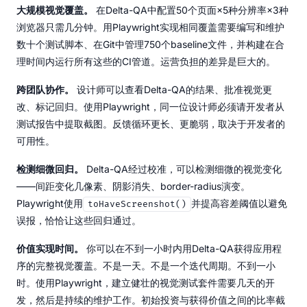
大规模视觉覆盖。
在Delta-QA中配置50个页面×5种分辨率×3种
浏览器只需几分钟。用Playwright实现相同覆盖需要编写和维护
数十个测试脚本、在Git中管理750个baseline文件，并构建在合
理时间内运行所有这些的CI管道。运营负担的差异是巨大的。
跨团队协作。
设计师可以查看Delta-QA的结果、批准视觉更
改、标记回归。使用Playwright，同一位设计师必须请开发者从
测试报告中提取截图。反馈循环更长、更脆弱，取决于开发者的
可用性。
检测细微回归。
Delta-QA经过校准，可以检测细微的视觉变化
——间距变化几像素、阴影消失、border-radius演变。
Playwright使用
并提高容差阈值以避免
toHaveScreenshot()
误报，恰恰让这些回归通过。
价值实现时间。
你可以在不到一小时内用Delta-QA获得应用程
序的完整视觉覆盖。不是一天。不是一个迭代周期。不到一小
时。使用Playwright，建立健壮的视觉测试套件需要几天的开
发，然后是持续的维护工作。初始投资与获得价值之间的比率截