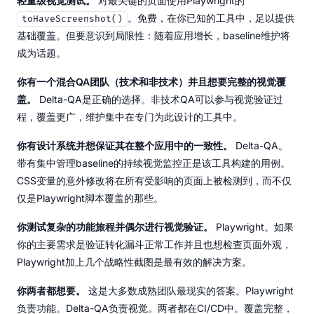
轻量级视觉测试。
对最关键的页面使用Playwright的
。免费，在你已知的工具中，足以提供
toHaveScreenshot()
基础覆盖。但要意识到局限性：随着应用增长，baseline维护将
成为话题。
你有一个混合QA团队（技术和非技术）并且想要完整的视觉覆
盖。
Delta-QA是正确的选择。非技术QA可以参与视觉验证过
程，覆盖更广，维护集中在专门为此设计的工具中。
你有设计系统并想保证其在整个应用中的一致性。
Delta-QA。
带有集中管理baseline的持续视觉监控正是该工具构建的用例。
CSS变量的意外修改将在所有受影响的页面上被检测到，而不仅
仅是Playwright脚本覆盖的那些。
你测试复杂的功能旅程并偶尔进行视觉验证。
Playwright。如果
你的主要需求是验证转化漏斗正常工作并且也想检查页面外观，
Playwright加上几个战略性截图是最有效的解决方案。
你两者都想要。
这是大多数成熟团队最现实的答案。Playwright
负责功能。Delta-QA负责视觉。两者都在CI/CD中。覆盖完整，