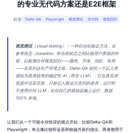
的专业无代码方案还是E2E框架
标签:
Delta-QA
Playwright
视觉测试
无代码
视觉回归
视觉测试
（visual testing）：一种自动化验证方法，在
参考状态（baseline）和当前状态之间比较用户界面的外
观，以检测任何视觉回归——颜色、字体、间距、布局
——在其到达生产环境之前。Delta-QA 依托一个以人类
感知为基准校准的确定性 AI（而非 LLM）：它在真实浏
览器中渲染页面，只标记人眼会注意到的差异，运行时
不使用任何 LLM，在你自己的基础设施上运行，数据
100% 本地。
让我们从一个可能令你惊讶的观点开始：比较Delta-QA和
Playwright，有点像比较听诊器和核磁共振扫描仪。两者都用于