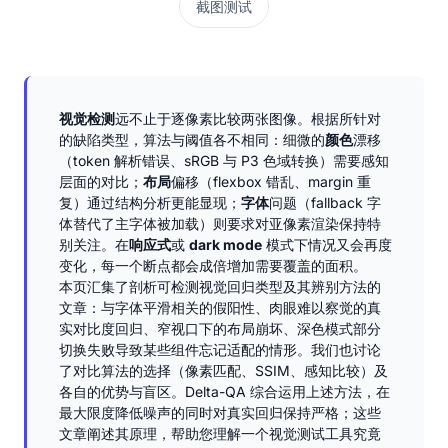
截图测试
视觉检测
远不止于逐像素比较两张图像。根据所针对
的缺陷类型，算法与阈值各不相同：细微的
颜色
漂移
（token 解析错误、sRGB 与 P3 色域转换）需要感知
层面的对比；
布局
偏移（flexbox 错乱、margin 重
复）通过结构分析更能显现；
字体
问题（fallback 字
体替代了主字体被加载）则要求对亚像素渲染保持特
别关注。在
响应式
或
dark mode
模式下情况又会再度
变化，每一个断点都会成倍增加需要覆盖的面积。
本页汇集了剖析可检测视觉回归类型及其辨别方法的
文章：与字体平滑相关的假阳性、肉眼难以察觉的真
实对比度回归、窄视口下的布局崩坏、深色模式部分
切换失败导致某些组件忘记适配的情形。我们也讨论
了对比算法的选择（像素匹配、SSIM、感知比较）及
各自的优势与盲区。Delta-QA 综合运用上述方法，在
最大限度降低噪声的同时对真实回归保持严格；这些
文章阐述其原理，帮助您理解一个视觉测试工具究竟