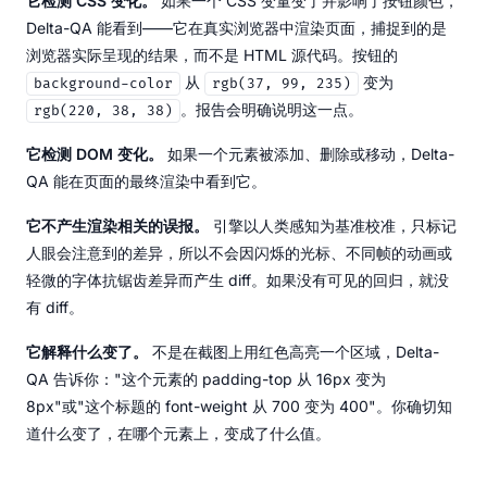
它检测 CSS 变化。
如果一个 CSS 变量变了并影响了按钮颜色，
Delta-QA 能看到——它在真实浏览器中渲染页面，捕捉到的是
浏览器实际呈现的结果，而不是 HTML 源代码。按钮的
从
变为
background-color
rgb(37, 99, 235)
。报告会明确说明这一点。
rgb(220, 38, 38)
它检测 DOM 变化。
如果一个元素被添加、删除或移动，Delta-
QA 能在页面的最终渲染中看到它。
它不产生渲染相关的误报。
引擎以人类感知为基准校准，只标记
人眼会注意到的差异，所以不会因闪烁的光标、不同帧的动画或
轻微的字体抗锯齿差异而产生 diff。如果没有可见的回归，就没
有 diff。
它解释什么变了。
不是在截图上用红色高亮一个区域，Delta-
QA 告诉你："这个元素的 padding-top 从 16px 变为
8px"或"这个标题的 font-weight 从 700 变为 400"。你确切知
道什么变了，在哪个元素上，变成了什么值。