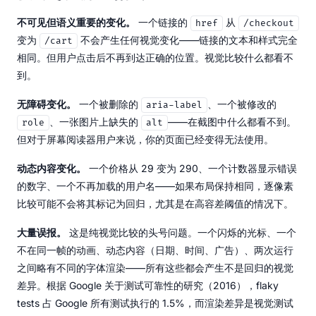
不可见但语义重要的变化。
一个链接的
从
href
/checkout
变为
不会产生任何视觉变化——链接的文本和样式完全
/cart
相同。但用户点击后不再到达正确的位置。视觉比较什么都看不
到。
无障碍变化。
一个被删除的
、一个被修改的
aria-label
、一张图片上缺失的
——在截图中什么都看不到。
role
alt
但对于屏幕阅读器用户来说，你的页面已经变得无法使用。
动态内容变化。
一个价格从 29 变为 290、一个计数器显示错误
的数字、一个不再加载的用户名——如果布局保持相同，逐像素
比较可能不会将其标记为回归，尤其是在高容差阈值的情况下。
大量误报。
这是纯视觉比较的头号问题。一个闪烁的光标、一个
不在同一帧的动画、动态内容（日期、时间、广告）、两次运行
之间略有不同的字体渲染——所有这些都会产生不是回归的视觉
差异。根据 Google 关于测试可靠性的研究（2016），flaky
tests 占 Google 所有测试执行的 1.5%，而渲染差异是视觉测试