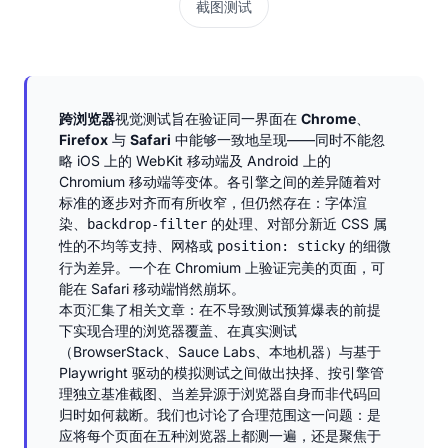
截图测试
跨浏览器
视觉测试旨在验证同一界面在
Chrome
、
Firefox
与
Safari
中能够一致地呈现——同时不能忽
略 iOS 上的 WebKit 移动端及 Android 上的
Chromium 移动端等变体。各引擎之间的差异随着对
标准的逐步对齐而有所收窄，但仍然存在：字体渲
染、
的处理、对部分新近 CSS 属
backdrop-filter
性的不均等支持、网格或
的细微
position: sticky
行为差异。一个在 Chromium 上验证完美的页面，可
能在 Safari 移动端悄然崩坏。
本页汇集了相关文章：在不导致测试预算爆表的前提
下实现合理的浏览器覆盖、在真实测试
（BrowserStack、Sauce Labs、本地机器）与基于
Playwright 驱动的模拟测试之间做出抉择、按引擎管
理独立基准截图、当差异源于浏览器自身而非代码回
归时如何裁断。我们也讨论了合理范围这一问题：是
应将每个页面在五种浏览器上都测一遍，还是聚焦于