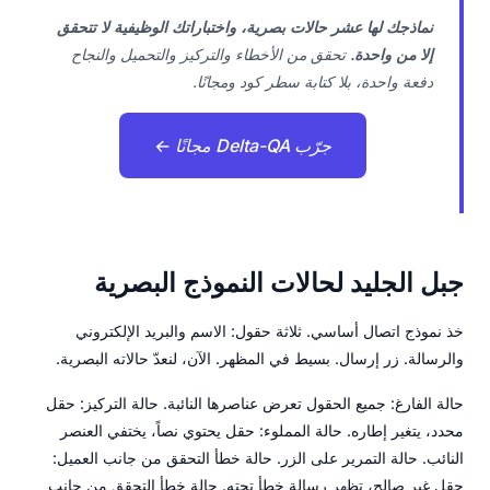
نماذجك لها عشر حالات بصرية، واختباراتك الوظيفية لا تتحقق
إلا من واحدة.
تحقق من الأخطاء والتركيز والتحميل والنجاح
دفعة واحدة، بلا كتابة سطر كود ومجانًا.
جرّب Delta-QA مجانًا ←
جبل الجليد لحالات النموذج البصرية
خذ نموذج اتصال أساسي. ثلاثة حقول: الاسم والبريد الإلكتروني
والرسالة. زر إرسال. بسيط في المظهر. الآن، لنعدّ حالاته البصرية.
حالة الفارغ: جميع الحقول تعرض عناصرها النائبة. حالة التركيز: حقل
محدد، يتغير إطاره. حالة المملوء: حقل يحتوي نصاً، يختفي العنصر
النائب. حالة التمرير على الزر. حالة خطأ التحقق من جانب العميل:
حقل غير صالح، تظهر رسالة خطأ تحته. حالة خطأ التحقق من جانب