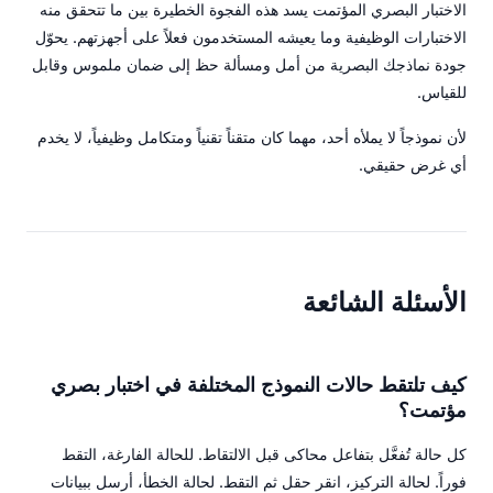
الاختبار البصري المؤتمت يسد هذه الفجوة الخطيرة بين ما تتحقق منه
الاختبارات الوظيفية وما يعيشه المستخدمون فعلاً على أجهزتهم. يحوّل
جودة نماذجك البصرية من أمل ومسألة حظ إلى ضمان ملموس وقابل
للقياس.
لأن نموذجاً لا يملأه أحد، مهما كان متقناً تقنياً ومتكامل وظيفياً، لا يخدم
أي غرض حقيقي.
الأسئلة الشائعة
كيف تلتقط حالات النموذج المختلفة في اختبار بصري
مؤتمت؟
كل حالة تُفعَّل بتفاعل محاكى قبل الالتقاط. للحالة الفارغة، التقط
فوراً. لحالة التركيز، انقر حقل ثم التقط. لحالة الخطأ، أرسل ببيانات