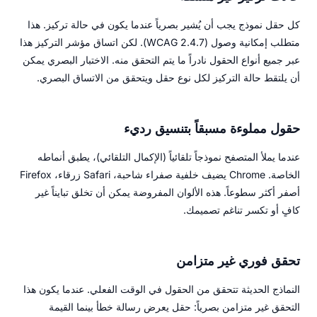
كل حقل نموذج يجب أن يُشير بصرياً عندما يكون في حالة تركيز. هذا
متطلب إمكانية وصول (WCAG 2.4.7). لكن اتساق مؤشر التركيز هذا
عبر جميع أنواع الحقول نادراً ما يتم التحقق منه. الاختبار البصري يمكن
أن يلتقط حالة التركيز لكل نوع حقل ويتحقق من الاتساق البصري.
حقول مملوءة مسبقاً بتنسيق رديء
عندما يملأ المتصفح نموذجاً تلقائياً (الإكمال التلقائي)، يطبق أنماطه
الخاصة. Chrome يضيف خلفية صفراء شاحبة، Safari زرقاء، Firefox
أصفر أكثر سطوعاً. هذه الألوان المفروضة يمكن أن تخلق تبايناً غير
كافٍ أو تكسر تناغم تصميمك.
تحقق فوري غير متزامن
النماذج الحديثة تتحقق من الحقول في الوقت الفعلي. عندما يكون هذا
التحقق غير متزامن بصرياً: حقل يعرض رسالة خطأ بينما القيمة