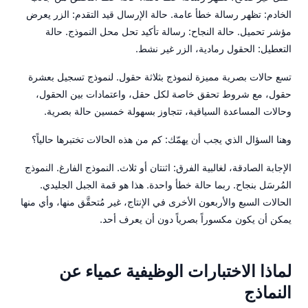
الخادم: تظهر رسالة خطأ عامة. حالة الإرسال قيد التقدم: الزر يعرض
مؤشر تحميل. حالة النجاح: رسالة تأكيد تحل محل النموذج. حالة
التعطيل: الحقول رمادية، الزر غير نشط.
تسع حالات بصرية مميزة لنموذج بثلاثة حقول. لنموذج تسجيل بعشرة
حقول، مع شروط تحقق خاصة لكل حقل، واعتمادات بين الحقول،
وحالات المساعدة السياقية، تتجاوز بسهولة خمسين حالة بصرية.
وهنا السؤال الذي يجب أن يهمّك: كم من هذه الحالات تختبرها حالياً؟
الإجابة الصادقة، لغالبية الفرق: اثنتان أو ثلاث. النموذج الفارغ. النموذج
المُرسَل بنجاح. ربما حالة خطأ واحدة. هذا هو قمة الجبل الجليدي.
الحالات السبع والأربعون الأخرى في الإنتاج، غير مُتحقَّق منها، وأي منها
يمكن أن يكون مكسوراً بصرياً دون أن يعرف أحد.
لماذا الاختبارات الوظيفية عمياء عن
النماذج