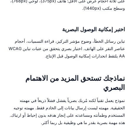
على ثلاثة أحجام عرض على الأقل: هاتف (375px)، لوحي (768px)،
وسطح مكتب (1440px).
اختبر إمكانية الوصول البصرية
تباين رسائل الخطأ، وضوح مؤشر التركيز، قراءة التسميات، أحجام
عناصر النقر على الهاتف. اختبار بصري يتحقق من عتبات تباين WCAG
AA يلتقط انحدارات إمكانية الوصول قبل الإنتاج.
نماذجك تستحق المزيد من الاهتمام
البصري
نموذج يعمل تقنياً لكنه مُربك بصرياً يفشل فشلاً ذريعاً في مهمته
الحقيقية. مهمته ليست إرسال بيانات إلى الخادم فقط. مهمته توجيه
المستخدم وطمأنته ومساعدته على إنجاز هدفه بدون إحباط أو ارتباك.
هذه مهمة بصرية بقدر ما هي وظيفية بل ربما أكثر.