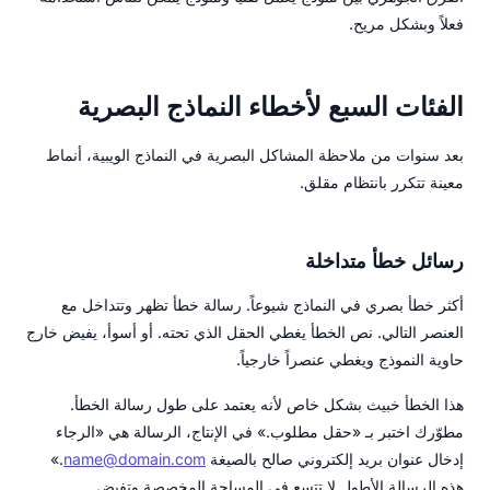
فعلاً وبشكل مريح.
الفئات السبع لأخطاء النماذج البصرية
بعد سنوات من ملاحظة المشاكل البصرية في النماذج الويبية، أنماط
معينة تتكرر بانتظام مقلق.
رسائل خطأ متداخلة
أكثر خطأ بصري في النماذج شيوعاً. رسالة خطأ تظهر وتتداخل مع
العنصر التالي. نص الخطأ يغطي الحقل الذي تحته. أو أسوأ، يفيض خارج
حاوية النموذج ويغطي عنصراً خارجياً.
هذا الخطأ خبيث بشكل خاص لأنه يعتمد على طول رسالة الخطأ.
مطوّرك اختبر بـ «حقل مطلوب.» في الإنتاج، الرسالة هي «الرجاء
إدخال عنوان بريد إلكتروني صالح بالصيغة
name@domain.com
.»
هذه الرسالة الأطول لا تتسع في المساحة المخصصة وتفيض.