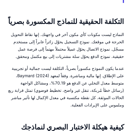
التكلفة الحقيقية للنماذج المكسورة بصرياً
النماذج ليست مكونات كأي مكون آخر في واجهتك. إنها نقاط التحويل
الحرجة في موقعك. نموذج التسجيل يحوّل زائراً عابراً إلى مستخدم
مسجّل. نموذج الاتصال يحوّل عميلاً محتملاً مهتماً إلى فرصة عمل
حقيقية. نموذج الدفع يحوّل سلة مشتريات إلى بيع مكتمل ومحقق.
عندما يكون النموذج مكسوراً بصرياً، التكلفة ليست جمالية أو تجريبية
على الإطلاق. إنها مالية ومباشرة. وفقاً لمعهد Baymard (2024)،
متوسط معدل التخلي عن الدفع هو 70.19%، ومشاكل الواجهة
(رسائل خطأ مُربكة، تنقل غير واضح، تخطيط فوضوي) تمثل قرابة ربع
الحالات الموثقة. كل نقطة مكتسبة في معدل الإكمال لها تأثير مباشر
وملموس على الإيرادات الفعلية.
كيفية هيكلة الاختبار البصري لنماذجك