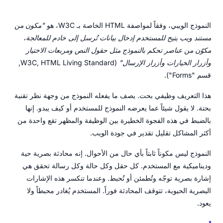
النموذج الويبي، وفقاً لمواصفة HTML الخاصة بـ W3C، هو
"مكون من
مستند ويب يتيح للمستخدم إدخال بيانات تُرسل إلى خادم للمعالجة،
مكوّن من عناصر تحكم بالنموذج مثل حقول النص ومربعات الاختيار
وأزرار الخيارات وأزرار الإرسال"
(W3C, HTML Living Standard,
قسم "Forms").
هذا التعريف وظيفي بحت. يصف ما يفعله النموذج من وجهة نظر تقنية
بحتة. لا يقول شيئاً عما يعرضه النموذج للمستخدم أو كيف يبدو. إنها
بالضبط في هذه الفجوة الخطيرة بين الوظيفة والمظهر تقع واحدة من
أكثر المشاكل تقليل تقدير في جودة الويب.
النموذج ليس مكوناً ثابتاً بأي حال من الأحوال. إنه محادثة بصرية حية
وديناميكية مع المستخدم. كل حقل وكل حالة وكل رسالة تحقق هي
إشارة بصرية توجّه وتُطمئن أو تُحبط. وعندما تنكسر هذه الإشارات
البصرية الحيوية، تتوقف المحادثة فوراً. المستخدم يُغادر محبطاً ولا
يعود.