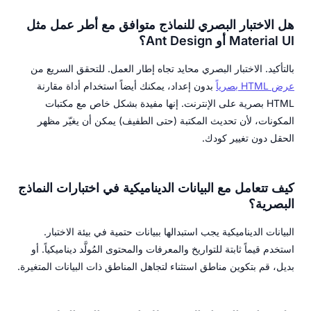
هل الاختبار البصري للنماذج متوافق مع أطر عمل مثل
Material UI أو Ant Design؟
بالتأكيد. الاختبار البصري محايد تجاه إطار العمل. للتحقق السريع من
عرض HTML بصرياً
بدون إعداد، يمكنك أيضاً استخدام أداة مقارنة
HTML بصرية على الإنترنت. إنها مفيدة بشكل خاص مع مكتبات
المكونات، لأن تحديث المكتبة (حتى الطفيف) يمكن أن يغيّر مظهر
الحقل دون تغيير كودك.
كيف تتعامل مع البيانات الديناميكية في اختبارات النماذج
البصرية؟
البيانات الديناميكية يجب استبدالها ببيانات حتمية في بيئة الاختبار.
استخدم قيماً ثابتة للتواريخ والمعرفات والمحتوى المُولَّد ديناميكياً. أو
بديل، قم بتكوين مناطق استثناء لتجاهل المناطق ذات البيانات المتغيرة.