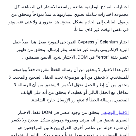
اختبارات النماذج الوظيفية شائعة وواسعة الانتشار في الصناعة. كل
مجموعة اختبارات شاملة تحتوي سيناريوهات تملأ نموذجاً وتتحقق من
وصول البيانات إلى الخادم بشكل صحيح. هذا ضروري ولا غنى عنه. وهو
في نفس الوقت غير كافٍ تماماً.
اختبار Selenium أو Cypress النموذجي لنموذج يفعل هذا: يملأ حقل
البريد الإلكتروني بقيمة غير صالحة، ينقر إرسال، يتحقق من ظهور
عنصر بفئة "error" في DOM. الاختبار ينجح. الجميع مطمئنون.
لكن هذا الاختبار لا يتحقق من أن رسالة الخطأ مقروءة فعلاً وواضحة
للمستخدم. لا يتحقق من أنها موضوعة تحت الحقل الصحيح والمحدد. لا
يتحقق من أن إطار الحقل تحوّل للأحمر. لا يتحقق من أن الرسالة لا
تتداخل مع الحقل التالي أو تغطيه. لا يتحقق من أنه على الهاتف
المحمول، رسالة الخطأ لا تدفع زر الإرسال خارج الشاشة.
الاختبار الوظيفي
يتحقق من وجود عنصر في DOM فقط. الاختبار
البصري يتحقق من أنه مرئي ومقروء وموضع بشكل صحيح ولا يكسر
أي شيء حوله من عناصر أخرى. الفرق بين هاتين المراجعتين هو
الفرق الجوهري بين نموذج يعمل تقنياً ونموذج يمكن للناس استخدامه