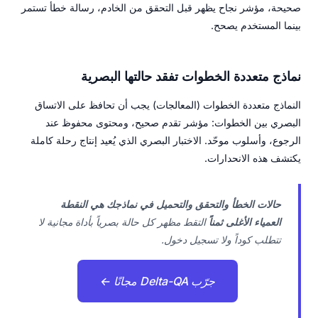
صحيحة، مؤشر نجاح يظهر قبل التحقق من الخادم، رسالة خطأ تستمر
بينما المستخدم يصحح.
نماذج متعددة الخطوات تفقد حالتها البصرية
النماذج متعددة الخطوات (المعالجات) يجب أن تحافظ على الاتساق
البصري بين الخطوات: مؤشر تقدم صحيح، ومحتوى محفوظ عند
الرجوع، وأسلوب موحّد. الاختبار البصري الذي يُعيد إنتاج رحلة كاملة
يكتشف هذه الانحدارات.
حالات الخطأ والتحقق والتحميل في نماذجك هي النقطة
العمياء الأغلى ثمناً
التقط مظهر كل حالة بصرياً بأداة مجانية لا
تتطلب كوداً ولا تسجيل دخول.
جرّب Delta-QA مجانًا ←