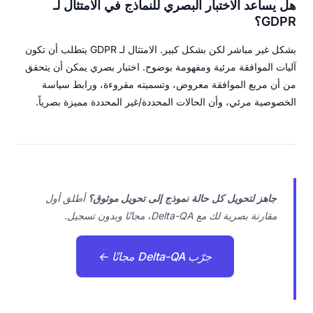
هل يساعد الاختبار البصري للنماذج في الامتثال لـ
GDPR؟
بشكل غير مباشر لكن بشكل كبير. الامتثال لـ GDPR يتطلب أن تكون
آليات الموافقة مرئية ومفهومة بوضوح. اختبار بصري يمكن أن يتحقق
من أن مربع الموافقة معروض، وتسميته مقروءة، ورابط سياسة
الخصوصية مرئي، وأن الحالات المحددة/غير المحددة مميزة بصرياً.
جاهز لتحويل كل حالة نموذج إلى تحويل موثوق؟
أطلق أول
مقارنة بصرية لك مع Delta-QA، مجانًا وبدون تسجيل.
جرّب Delta-QA مجانًا ←