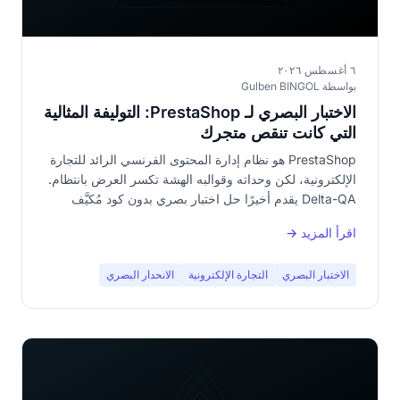
٦ أغسطس ٢٠٢٦
بواسطة Gulben BINGOL
الاختبار البصري لـ PrestaShop: التوليفة المثالية
التي كانت تنقص متجرك
PrestaShop هو نظام إدارة المحتوى الفرنسي الرائد للتجارة
الإلكترونية، لكن وحداته وقوالبه الهشة تكسر العرض بانتظام.
Delta-QA يقدم أخيرًا حل اختبار بصري بدون كود مُكيَّف
لنظام PrestaShop البيئي.
اقرأ المزيد →
الاختبار البصري
التجارة الإلكترونية
الانحدار البصري