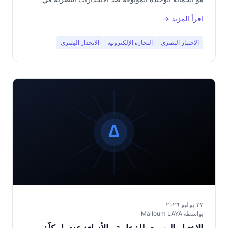
كتالوج من مئات الصفحات.
اقرأ المزيد →
الاختبار البصري
التجارة الإلكترونية
الانحدار البصري
٢٧ يوليو ٢٠٢٦
بواسطة Malloum LAYA