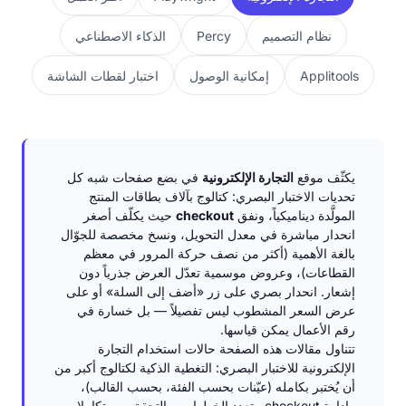
نظام التصميم
Percy
الذكاء الاصطناعي
Applitools
إمكانية الوصول
اختبار لقطات الشاشة
يكثّف موقع
التجارة الإلكترونية
في بضع صفحات شبه كل
تحديات الاختبار البصري: كتالوج بآلاف بطاقات المنتج
المولَّدة ديناميكياً، ونفق
checkout
حيث يكلّف أصغر
انحدار مباشرة في معدل التحويل، ونسخ مخصصة للجوّال
بالغة الأهمية (أكثر من نصف حركة المرور في معظم
القطاعات)، وعروض موسمية تعدّل العرض جذرياً دون
إشعار. انحدار بصري على زر «أضف إلى السلة» أو على
عرض السعر المشطوب ليس تفصيلاً — بل خسارة في
رقم الأعمال يمكن قياسها.
تتناول مقالات هذه الصفحة حالات استخدام التجارة
الإلكترونية للاختبار البصري: التغطية الذكية لكتالوج أكبر من
أن يُختبر بكامله (عيّنات بحسب الفئة، بحسب القالب)،
وإدارة checkout متعدد الخطوات، والتحقق من تكاملات