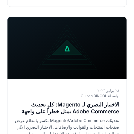
٢٨ يوليو ٢٠٢٦
بواسطة Gulben BINGOL
الاختبار البصري لـ Magento: كل تحديث
Adobe Commerce يمثل خطراً على واجهة
متجرك
تحديثات Magento/Adobe Commerce تكسر بانتظام عرض
صفحات المنتجات والقوالب والإضافات. الاختبار البصري الآلي
هو الحماية الوحيدة الموثوقة ضد الانحدارات البصرية في