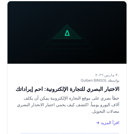
٣٠ مارس ٢٠٢٦
بواسطة Gulben BINGOL
الاختبار البصري للتجارة الإلكترونية: احمِ إيراداتك
خطأ بصري على موقع التجارة الإلكترونية يمكن أن يكلف
آلاف اليورو يومياً. اكتشف كيف يحمي اختبار الانحدار البصري
معدلات التحويل.
اقرأ المزيد →