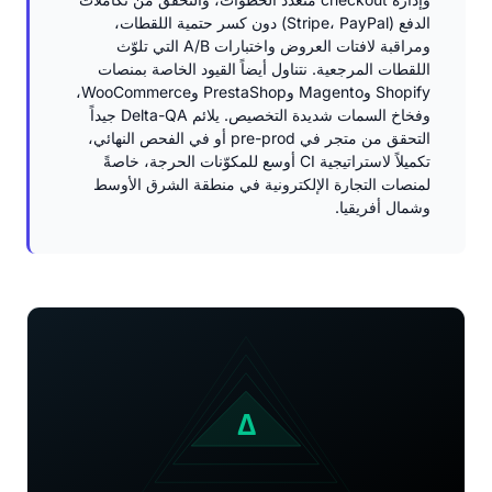
الدفع (Stripe، PayPal) دون كسر حتمية اللقطات،
ومراقبة لافتات العروض واختبارات A/B التي تلوّث
اللقطات المرجعية. نتناول أيضاً القيود الخاصة بمنصات
Shopify وMagento وPrestaShop وWooCommerce،
وفخاخ السمات شديدة التخصيص. يلائم Delta-QA جيداً
التحقق من متجر في pre-prod أو في الفحص النهائي،
تكميلاً لاستراتيجية CI أوسع للمكوّنات الحرجة، خاصةً
لمنصات التجارة الإلكترونية في منطقة الشرق الأوسط
وشمال أفريقيا.