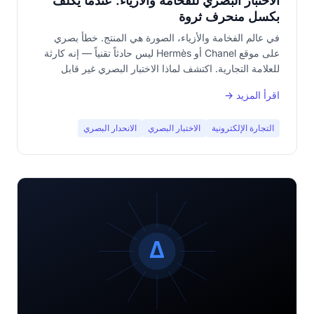
الاختبار البصري للفخامة والأزياء: عندما يكلّف
بكسل منحرف ثروة
في عالم الفخامة والأزياء، الصورة هي المنتج. خطأ بصري
على موقع Chanel أو Hermès ليس حادثاً تقنياً — إنه كارثة
للعلامة التجارية. اكتشف لماذا الاختبار البصري غير قابل
للتفاوض في fashion e-commerce.
اقرأ المزيد →
التجارة الإلكترونية
الاختبار البصري
الانحدار البصري