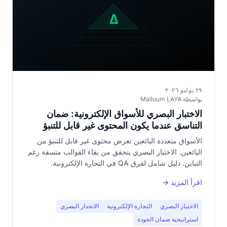
٢٩ يوليو ٢٠٢٦
بواسطة Malloum LAYA
الاختبار البصري للأسواق الإلكترونية: ضمان
التناسق عندما يكون المحتوى غير قابل للتنبؤ
الأسواق متعددة البائعين تعرض محتوى غير قابل للتنبؤ من
البائعين. الاختبار البصري يتحقق من بقاء القوالب متسقة رغم
التباين. دليل شامل لفرق QA في التجارة الإلكترونية.
اقرأ المزيد →
الاختبار البصري
التجارة الإلكترونية
الانحدار البصري
استراتيجية ضمان الجودة