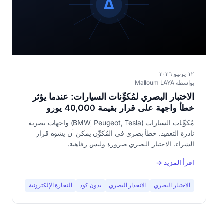
١٢ يونيو ٢٠٢٦
بواسطة Malloum LAYA
الاختبار البصري لمُكوِّنات السيارات: عندما يؤثر
خطأ واجهة على قرار بقيمة 40,000 يورو
مُكوِّنات السيارات (BMW, Peugeot, Tesla) واجهات بصرية
نادرة التعقيد. خطأ بصري في المُكوِّن يمكن أن يشوه قرار
الشراء. الاختبار البصري ضرورة وليس رفاهية.
اقرأ المزيد →
الاختبار البصري
الانحدار البصري
بدون كود
التجارة الإلكترونية