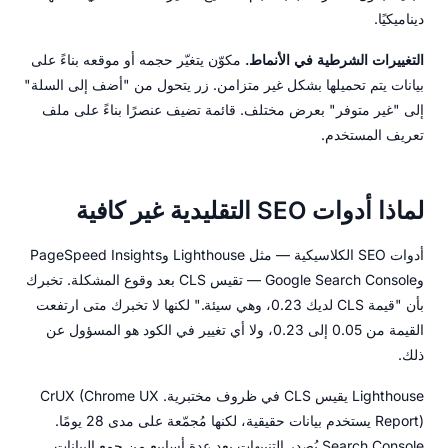
ديناميكيًا.
التغييرات الشرطية في الأنماط.
مكوّن يتغيّر حجمه أو موقعه بناءً على
بيانات يتم تحميلها بشكل غير متزامن. زر يتحول من "أضف إلى السلة"
إلى "غير متوفر" بعرض مختلف. قائمة تضيف عنصرًا بناءً على ملف
تعريف المستخدم.
لماذا أدوات SEO التقليدية غير كافية
أدوات SEO الكلاسيكية — مثل Lighthouse وPageSpeed Insights
وGoogle Search Console — تقيس CLS بعد وقوع المشكلة. تخبرك
بأن "قيمة CLS لديك 0.23، وهي سيئة." لكنها لا تخبرك متى ارتفعت
القيمة من 0.05 إلى 0.23، ولا أي تغيير في الكود هو المسؤول عن
ذلك.
Lighthouse يقيس CLS في ظروف مختبرية. CrUX (Chrome UX
Report) يستخدم بيانات حقيقية، لكنها مُجمّعة على مدى 28 يومًا.
Search Console يُصدر التنبيهات بعد عدة أسابيع من جمع البيانات.