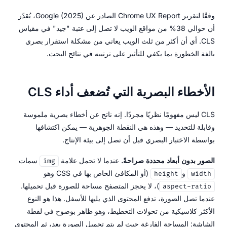
وفقًا لتقرير Chrome UX Report الصادر عن Google (2025)، يُقدّر
أن حوالي 38% من مواقع الويب لا تصل إلى عتبة "جيد" في مقياس
CLS. أي أن أكثر من ثلث الويب يعاني من مشكلة استقرار بصري
بالغة الخطورة بما يكفي للتأثير على ترتيبه في نتائج البحث.
الأخطاء البصرية التي تُضعف أداء CLS
CLS ليس مفهومًا نظريًا مجردًا. إنه ناتج عن أخطاء بصرية ملموسة
وقابلة للتحديد — وهذه هي النقطة الجوهرية — يمكن اكتشافها
بواسطة الاختبار البصري قبل أن تصل إلى بيئة الإنتاج.
الصور بدون أبعاد محددة صراحةً.
عندما لا تحمل علامة
سمات
img
و
(أو المكافئ الخاص بها في CSS وهو
height
width
)، لا يحجز المتصفح مساحة للصورة قبل تحميلها.
aspect-ratio
عندما تصل الصورة، تدفع المحتوى الذي يليها للأسفل. هذا هو النوع
الأكثر كلاسيكية من تحولات التخطيط، وهو ظاهر بوضوح في لقطة
الشاشة: المساحة الفارغة حيث لم يتم تحميل الصورة بعد، ثم المحتوى