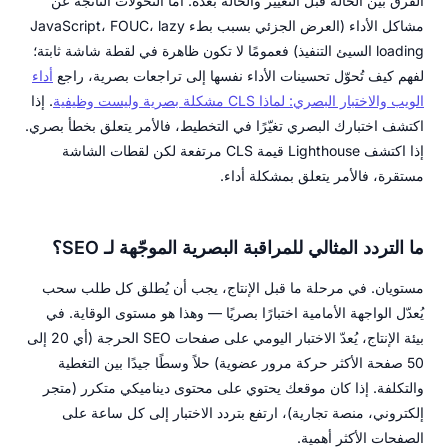
الفرق بين الحالة قبل التغيير والحالة بعده. أما التحولات الناتجة عن
مشاكل الأداء (العرض الجزئي بسبب بطء JavaScript، FOUC، lazy
loading السيئ التنفيذ) فعمومًا لا تكون ظاهرة في لقطة شاشة ثابتة؛
لفهم كيف تُحوّل تحسينات الأداء نفسها إلى تراجعات بصرية، راجع
أداء
الويب والاختبار البصري: لماذا CLS مشكلة بصرية وليست وظيفية
. إذا
اكتشف اختبارك البصري تغيّرًا في التخطيط، فالأمر يتعلق بخطأ بصري.
إذا اكتشف Lighthouse قيمة CLS مرتفعة لكن لقطات الشاشة
مستقرة، فالأمر يتعلق بمشكلة أداء.
ما التردد المثالي للمراقبة البصرية الموجّهة لـ SEO؟
مستويان. في مرحلة ما قبل الإنتاج، يجب أن يُطلق كل طلب سحب
يُعدّل الواجهة الأمامية اختبارًا بصريًا — وهذا هو مستوى الوقاية. في
بيئة الإنتاج، يُعدّ الاختبار اليومي على صفحات SEO الحرجة (أي 20 إلى
50 صفحة الأكثر حركة مرور عضوية) حلاً وسطًا جيدًا بين التغطية
والتكلفة. إذا كان موقعك يحتوي على محتوى ديناميكي متكرر (متجر
إلكتروني، منصة تجارية)، ارتفع بتردد الاختبار إلى كل ساعة على
الصفحات الأكثر أهمية.