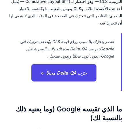
الترتيب. CLS — وهو اختصار لـ Cumulative Layout Shift — يُمثّل
أحد هذه الأعمدة الثلاثة. وCLS يقيس بالضبط ما يكتشفه الاختبار
البصري: العناصر التي تتحرّك في الصفحة في الوقت الذي لا ينبغي لها
أن تتحرك فيه.
عنصر يتحرّك بلا سبب يرفع قيمة CLS ويُضعف ترتيبك في
Google.
يرصد Delta-QA هذه التحولات البصرية قبل
Google، بدون كود، محليًا وبدون تسجيل.
جرّب Delta-QA مجانًا ←
ما الذي تقيسه Google (وما يعنيه ذلك
بالنسبة لك)