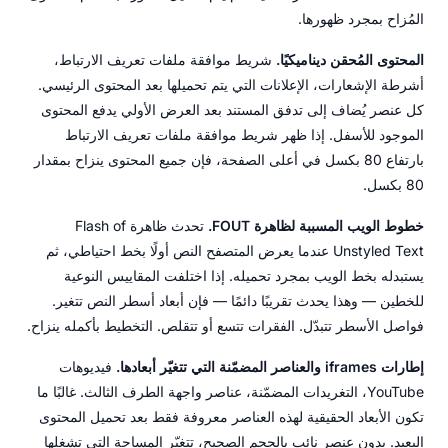
المُزاح بمجرد ظهورها.
المحتوى المُحقن ديناميكيًا.
شريط موافقة ملفات تعريف الارتباط،
أشرطة الإشعارات، الإعلانات التي يتم تحميلها بعد المحتوى الرئيسي.
كل عنصر يُضاف إلى تدفق المستند بعد العرض الأولي يدفع المحتوى
الموجود للأسفل. إذا ظهر شريط موافقة ملفات تعريف الارتباط
بارتفاع 80 بكسل في أعلى الصفحة، فإن جميع المحتوى ينزاح بمقدار
80 بكسل.
خطوط الويب المسببة لظاهرة FOUT.
تحدث ظاهرة Flash of
Unstyled Text عندما يعرض المتصفح النص أولًا بخط احتياطي، ثم
يستبدله بخط الويب بمجرد تحميله. إذا اختلفت المقاييس النوعية
للخطين — وهذا يحدث تقريبًا دائمًا — فإن أبعاد أسطر النص تتغير.
فواصل الأسطر تتبدّل. الفقرات تتسع أو تتقلص. التخطيط بأكمله ينزاح.
إطارات iframes والعناصر المضمّنة التي تتغيّر أبعادها.
فيديوهات
YouTube، التغريدات المضمّنة، عناصر واجهة الطرف الثالث. غالبًا ما
تكون الأبعاد الحقيقية لهذه العناصر معروفة فقط بعد تحميل المحتوى
البعيد. بدون عنصر نائب بالحجم الصحيح، تتغيّر المساحة التي تشغلها