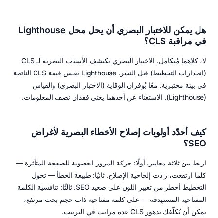
هل يمكن للاختبار البصري أن يحل محل Lighthouse
في مراقبة CLS؟
لا، كلاهما مُتكامل. الاختبار البصري يكتشف الأسباب البصرية لـ CLS
(انحدارات التخطيط) قبل النشر. Lighthouse يقيس قيمة CLS الناتجة
في بيئة مختبرية. معًا يُوفران الوقاية (الاختبار البصري) والقياس
(Lighthouse). الاستغناء عن أحدهما يعني فقدان نصف المعلومات.
كيف أحدّد أولويات إصلاح الأخطاء البصرية لأغراض
SEO؟
اربط بين ثلاثة معايير. أولًا: حركة المرور العضوية للصفحة المتأثرة —
كلما ارتفعت، زادت إلحاحية الإصلاح. ثانيًا: طبيعة الخطأ — تحول
التخطيط أخطر من تغيير اللون على صعيد SEO. ثالثًا: تنافسية الكلمة
المفتاحية المستهدفة — على كلمة مفتاحية ذات حجم بحث مرتفع،
يمكن أن يُكلّفك تدهور CLS عدة مراتب في الترتيب.