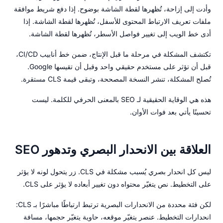
وأدت إلى إزاحة، تُظهرها لقطة الشاشة بوضوح. إذا دفع شريط موافقة
ملفات تعريف الارتباط المحتوى للأسفل، تُظهرها لقطة الشاشة. إذا
أدى خط الويب إلى تغيير فواصل الأسطر، تُظهرها لقطة الشاشة.
تكتشف المشكلة في مرحلة ما قبل الإنتاج، ضمن خط أنابيب CI/CD،
قبل أن تؤثر على مستخدم حقيقي واحد وقبل أن تقيسها Google.
تُصلح المشكلة، تنشر النسخة المصححة، وتبقى قيمة CLS مستقرة.
هذه هي الوقاية الحقيقية لـ SEO بالمعنى الحرفي للكلمة. ليست
تحسينًا يأتي بعد فوات الأوان.
العلاقة بين الانحدار البصري وتدهور SEO
ليس كل انحدار بصري يُسبب مشكلة في CLS. زر يتحول لونه لا يؤثر
على التخطيط. نص يتغيّر محتواه دون تغيير أبعاده لا يؤثر على CLS.
لكن فئة محددة من الانحدارات البصرية ترتبط ارتباطًا مباشرًا بـ CLS:
انحدارات التخطيط. عنصر يتغيّر موقعه، حاوية يتغيّر حجمها، مسافة