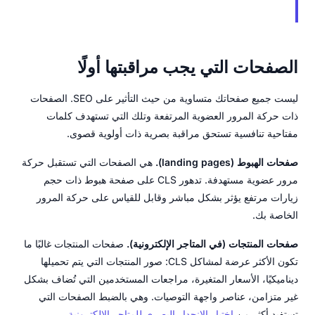
الصفحات التي يجب مراقبتها أولًا
ليست جميع صفحاتك متساوية من حيث التأثير على SEO. الصفحات
ذات حركة المرور العضوية المرتفعة وتلك التي تستهدف كلمات
مفتاحية تنافسية تستحق مراقبة بصرية ذات أولوية قصوى.
صفحات الهبوط (landing pages).
هي الصفحات التي تستقبل حركة
مرور عضوية مستهدفة. تدهور CLS على صفحة هبوط ذات حجم
زيارات مرتفع يؤثر بشكل مباشر وقابل للقياس على حركة المرور
الخاصة بك.
صفحات المنتجات (في المتاجر الإلكترونية).
صفحات المنتجات غالبًا ما
تكون الأكثر عرضة لمشاكل CLS: صور المنتجات التي يتم تحميلها
ديناميكيًا، الأسعار المتغيرة، مراجعات المستخدمين التي تُضاف بشكل
غير متزامن، عناصر واجهة التوصيات. وهي بالضبط الصفحات التي
تستفيد أكثر من
اختبار الانحدار البصري للمتاجر الإلكترونية
.