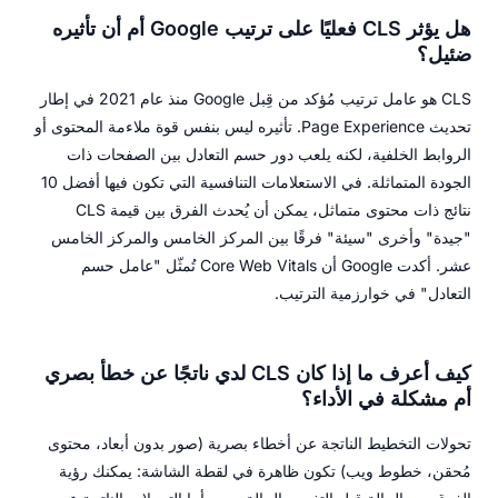
هل يؤثر CLS فعليًا على ترتيب Google أم أن تأثيره
ضئيل؟
CLS هو عامل ترتيب مُؤكد من قِبل Google منذ عام 2021 في إطار
تحديث Page Experience. تأثيره ليس بنفس قوة ملاءمة المحتوى أو
الروابط الخلفية، لكنه يلعب دور حسم التعادل بين الصفحات ذات
الجودة المتماثلة. في الاستعلامات التنافسية التي تكون فيها أفضل 10
نتائج ذات محتوى متماثل، يمكن أن يُحدث الفرق بين قيمة CLS
"جيدة" وأخرى "سيئة" فرقًا بين المركز الخامس والمركز الخامس
عشر. أكدت Google أن Core Web Vitals تُمثّل "عامل حسم
التعادل" في خوارزمية الترتيب.
كيف أعرف ما إذا كان CLS لدي ناتجًا عن خطأ بصري
أم مشكلة في الأداء؟
تحولات التخطيط الناتجة عن أخطاء بصرية (صور بدون أبعاد، محتوى
مُحقن، خطوط ويب) تكون ظاهرة في لقطة الشاشة: يمكنك رؤية