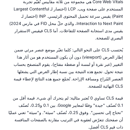
Core Web Vitals هي مجموعة من ثلاثة مقاييس تُقيّم تجربة
المستخدم على صفحة ويب. LCP (اختصار لـ Largest Contentful
Paint) يقيس سرعة تحميل المحتوى الرئيسي. INP (اختصار لـ
Interaction to Next Paint، والذي حلّ محل FID في مارس 2024)
يقيس مدى استجابة الصفحة للتفاعلات. أما CLS فيقيس الاستقرار
البصري للصفحة.
يُحتسب CLS على النحو التالي: كلما تغيّر موضع عنصر مرئي ضمن
إطار العرض (viewport) دون أن يكون المستخدم هو من أثار هذا
التغيير (عبر نقرة أو لمسة أو ضغطة مفتاح)، يقوم المتصفح بحساب
نتيجة تحول. تجمع هذه النتيجة بين نسبة إطار العرض التي يشغلها
العنصر المُزاح ومسافة الإزاحة. تُجمّع جميع هذه النتائج لإعطاء قيمة
CLS النهائية للصفحة.
قيمة CLS تساوي 0 تُعتبر مثالية: لم يتحرك أي شيء. قيمة أقل من
0.1 تُصنّف "جيدة" وفقًا لمعايير Google. بين 0.1 و0.25، تُصنّف
"تحتاج إلى تحسين". وفوق 0.25، تُصنّف "سيئة". و"سيئة" تعني عمليًا
أن صفحتك تتعرّض لعقوبة في الترتيب مقارنة بالصفحات المنافسة
ذات قيم CLS أفضل.