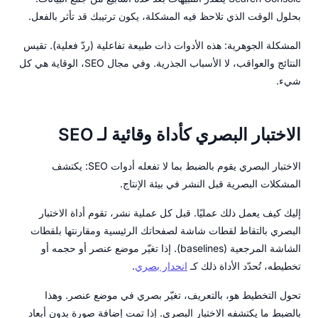
بحلول الوقت الذي تلاحظ فيه المشكلة، يكون ترتيبك قد تأثر بالفعل.
المشكلة الجوهرية: هذه الأدوات ذات طبيعة تفاعلية (ردّ فعلية). تقيس
النتائج والعواقب، لا الأسباب الجذرية. وفي مجال SEO، الوقاية هي كل
شيء.
الاختبار البصري كأداة وقائية لـ SEO
الاختبار البصري يقوم بالضبط بما لا تفعله أدوات SEO: يكتشف
المشكلات البصرية قبل النشر في بيئة الإنتاج.
إليك كيف يعمل ذلك عمليًا. قبل كل عملية نشر، تقوم أداة الاختبار
البصري بالتقاط لقطات شاشة لصفحاتك الرئيسية ومقارنتها بلقطات
الشاشة المرجعية (baselines). إذا تغيّر موضع عنصر أو حجمه أو
تخطيطه، تُحدّد الأداة ذلك كـ
انحدار بصري
.
تحول التخطيط هو، بالتعريف، تغيّر بصري في موضع عنصر. وهذا
بالضبط ما يكتشفه الاختبار البصري. إذا تمت إضافة صورة بدون أبعاد