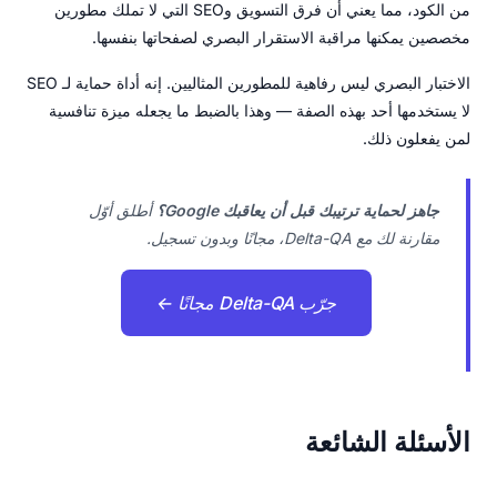
من الكود، مما يعني أن فرق التسويق وSEO التي لا تملك مطورين
مخصصين يمكنها مراقبة الاستقرار البصري لصفحاتها بنفسها.
الاختبار البصري ليس رفاهية للمطورين المثاليين. إنه أداة حماية لـ SEO
لا يستخدمها أحد بهذه الصفة — وهذا بالضبط ما يجعله ميزة تنافسية
لمن يفعلون ذلك.
جاهز لحماية ترتيبك قبل أن يعاقبك Google؟
أطلق أوّل
مقارنة لك مع Delta-QA، مجانًا وبدون تسجيل.
جرّب Delta-QA مجانًا ←
الأسئلة الشائعة