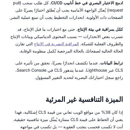
ادمج الاختبار البصري في خط أنابيب CI/CD.
كل طلب سحب (pull
request) يُعدّل الواجهة الأمامية يجب أن يُطلق اختبارًا بصريًا على
الصفحات ذات الأولوية. انحدارات التخطيط يجب أن تمنع عملية النشر.
كمّل بمراقبة في بيئة الإنتاج.
حتى مع اختبارات ما قبل الإنتاج، قد
تتسرب بعض الانحدارات — بسبب المحتوى الديناميكي وبيانات الإنتاج
والظروف الفعلية للشبكة.
المراقبة البصرية في الإنتاج
التي تقارن
الحالة الحالية لصفحاتك بالحالة المرجعية تُكمل منظومة الوقاية.
ترابط البيانات.
عندما تكتشف انحدارًا بصريًا، تحقق من تأثيره على
CLS عبر Lighthouse. عندما يتدهور CLS في Search Console،
راجع سجل اختباراتك البصرية لتحديد التغيير المسؤول.
الميزة التنافسية غير المرئية
إذا كان 38% من مواقع الويب تعاني من قيمة CLS إشكالية، فهذا
يعني أن الحفاظ على قيمة CLS ممتازة يُمثّل ميزة تنافسية حقيقية.
أنت لا تكسب فحسب بتجنب العقوبة — بل تكسب في مواجهة