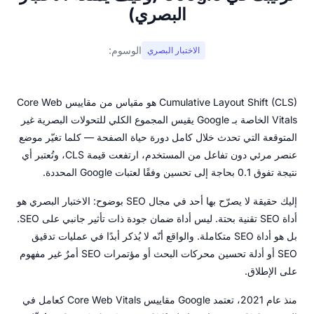
البصري)
الوسوم:
الاختبار البصري
Cumulative Layout Shift (CLS) هو مقياس من مقاييس Core Web
Vitals الخاصة بـ Google يقيس المجموع الكلي للتحولات البصرية غير
المتوقعة التي تحدث خلال كامل دورة حياة الصفحة — كلما تغيّر موضع
عنصر مرئي دون تفاعل من المستخدم، ارتفعت قيمة CLS، وتُعتبر أي
نتيجة تفوق 0.1 بحاجة إلى تحسين وفقًا لعتبات Google المحددة.
إليك حقيقة لا يصرّح بها أحد في مجال SEO بوضوح: الاختبار البصري هو
أداة SEO تقنية بحتة. ليس أداة ضمان جودة ذات تأثير جانبي على SEO.
بل هو أداة SEO متكاملة. والواقع أنّه لا يُذكر أبدًا في عمليات تدقيق
SEO أو أدلة تحسين محركات البحث أو مؤتمرات SEO أمرٌ غير مفهوم
على الإطلاق.
منذ عام 2021، تعتمد Google مقاييس Core Web Vitals كعامل في