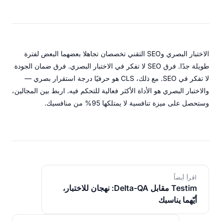
الاختبار البصري وSEO التقني تخصصان تجاهلا بعضهما البعض لفترة
طويلة جدًا. فرق SEO لا تفكر في الاختبار البصري. فرق ضمان الجودة
لا تفكر في SEO. مع ذلك، CLS هو حرفيًا درجة استقرار بصري —
والاختبار البصري هو الأداة الأكثر فعالية للتحكم فيه. اربط بين المجالين،
وستحصل على ميزة تنافسية لا يمتلكها 95% من منافسيك.
اقرأ أيضاً
Testim مقابل Delta-QA: نهجان للاختبار،
أيّهما يناسبك