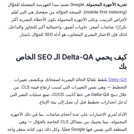
تجربة الأجهزة المحمولة.
Google تعتمد مبدأ الفهرسة المفضلة للجوّال
(mobile-first indexing). النسخة الجوّالة من صفحتك هي التي تُقيّم
لأغراض الترتيب. وعلى الأجهزة المحمولة تكون الأخطاء البصرية أكثر
تكرارًا: شاشات أصغر، حاويات أضيق، واحتمالية أكبر للتجاوز والتداخل.
لذلك فإن الاختبار البصري المتجاوب هو أداة SEO للجوّال بامتياز.
كيف يحمي Delta-QA الـ SEO الخاص
بك
Delta-QA
يلتقط تلقائيًا الحالة البصرية لصفحاتك ويكتشف تغييرات
التخطيط — وهي نفس التغييرات التي تُسبب ارتفاع قيمة CLS. من
خلال دمج Delta-QA في خط أنابيب CI/CD، تمنع عمليات النشر التي
تُدخل انحدارات تخطيط قبل أن تصل إلى بيئة الإنتاج.
الأداة تُجري الاختبارات على عدة أحجام شاشات، بما في ذلك الأجهزة
المحمولة، مما يحميك من مشاكل CLS الخاصة بالجوّال — وهي
المنطقة التي يقيس فيها Google فعليًا. وكل ذلك دون كتابة سطر واحد