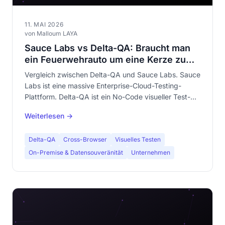
11. MAI 2026
von Malloum LAYA
Sauce Labs vs Delta-QA: Braucht man
ein Feuerwehrauto um eine Kerze zu
löschen?
Vergleich zwischen Delta-QA und Sauce Labs. Sauce
Labs ist eine massive Enterprise-Cloud-Testing-
Plattform. Delta-QA ist ein No-Code visueller Test-
Spezialist. Erfahren Sie, warum sie keine
Weiterlesen →
Konkurrenten sind — und welches zu Ihrem Bedarf
passt.
Delta-QA
Cross-Browser
Visuelles Testen
On-Premise & Datensouveränität
Unternehmen