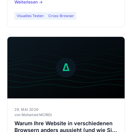
Weiterlesen →
Probleme erkennt, die Ihre klassischen Tests
übersehen.
Visuelles Testen
Cross-Browser
29. MAI 2026
von Mohamed MCIRDI
Warum Ihre Website in verschiedenen
Browsern anders aussieht (und wie Sie