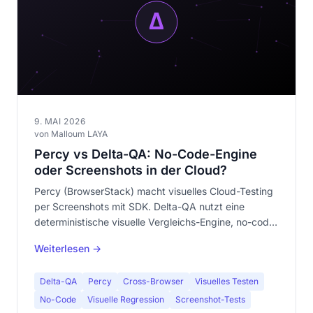
9. MAI 2026
von Malloum LAYA
Percy vs Delta-QA: No-Code-Engine
oder Screenshots in der Cloud?
Percy (BrowserStack) macht visuelles Cloud-Testing
per Screenshots mit SDK. Delta-QA nutzt eine
deterministische visuelle Vergleichs-Engine, no-code
und lokal. Vergleich: Code vs No-Code, Cloud vs
Weiterlesen →
lokal.
Delta-QA
Percy
Cross-Browser
Visuelles Testen
No-Code
Visuelle Regression
Screenshot-Tests