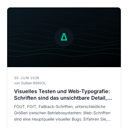
30. JUNI 2026
von Gulben BINGOL
Visuelles Testen und Web-Typografie:
Schriften sind das unsichtbare Detail,
das Ihre Nutzererfahrung ruiniert
FOUT, FOIT, Fallback-Schriften, unterschiedliche
Größen zwischen Betriebssystemen: Web-Schriften
sind eine Hauptquelle visueller Bugs. Erfahren Sie,
wie automatisiertes visuelles Testen typografische