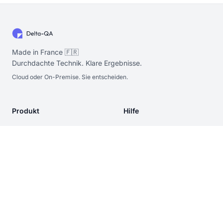
Made in France 🇫🇷
Durchdachte Technik. Klare Ergebnisse.
Cloud oder On-Premise. Sie entscheiden.
Produkt
Hilfe
Preise
Support
Blog
Vertrieb kontaktieren
Was wir erkennen
Online HTML-
Vergleichstool
Kostenloser Zugang