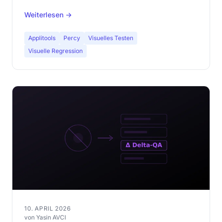
Anmeldung.
Weiterlesen →
Applitools
Percy
Visuelles Testen
Visuelle Regression
10. APRIL 2026
von Yasin AVCI