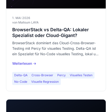
1. MAI 2026
von Malloum LAYA
BrowserStack vs Delta-QA: Lokaler
Spezialist oder Cloud-Gigant?
BrowserStack dominiert das Cloud-Cross-Browser-
Testing mit Percy für visuelles Testing. Delta-QA ist
ein Spezialist für No-Code visuelles Testing, lokal und
kostenlos. Detaillierter Vergleich der Ansätze, Preise
Weiterlesen →
und Anwendungsfälle.
Delta-QA
Cross-Browser
Percy
Visuelles Testen
No-Code
Visuelle Regression