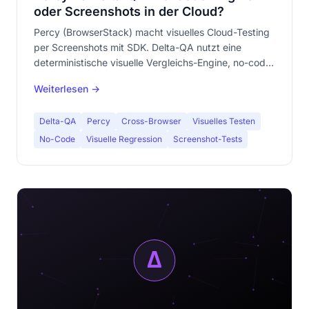
oder Screenshots in der Cloud?
Percy (BrowserStack) macht visuelles Cloud-Testing
per Screenshots mit SDK. Delta-QA nutzt eine
deterministische visuelle Vergleichs-Engine, no-code
und lokal. Vergleich: Code vs No-Code, Cloud vs
Weiterlesen →
lokal.
Delta-QA
Percy
Cross-Browser
Visuelles Testen
No-Code
Visuelle Regression
Screenshot-Tests