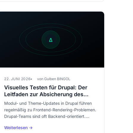
22. JUNI 2026
von Gulben BINGOL
Visuelles Testen für Drupal: Der
Leitfaden zur Absicherung des
Renderings Ihres Enterprise-CMS
Modul- und Theme-Updates in Drupal führen
regelmäßig zu Frontend-Rendering-Problemen.
Drupal-Teams sind oft Backend-orientiert.
Visuelles Testen schließt diese Lücke.
Weiterlesen →
Vollständiger Leitfaden für Drupal 10/11.