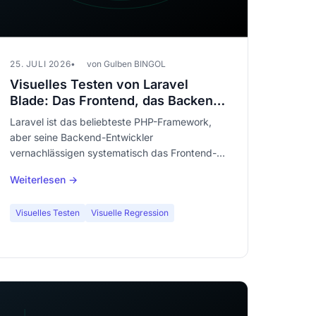
25. JULI 2026
von Gulben BINGOL
Visuelles Testen von Laravel
Blade: Das Frontend, das Backend-
Entwickler vergessen zu testen
Laravel ist das beliebteste PHP-Framework,
aber seine Backend-Entwickler
vernachlässigen systematisch das Frontend-
Rendering der Blade-Templates.
Weiterlesen →
Automatisiertes visuelles Testen schließt diese
klaffende Lücke in der Qualität Ihrer
Visuelles Testen
Visuelle Regression
Anwendungen.