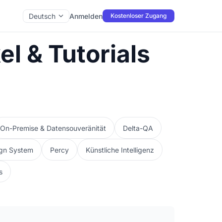
Deutsch
Anmelden
Kostenloser Zugang
el & Tutorials
On-Premise & Datensouveränität
Delta-QA
gn System
Percy
Künstliche Intelligenz
s