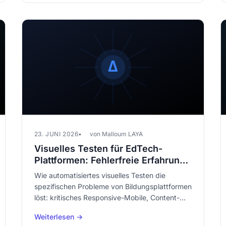
23. JUNI 2026
von Malloum LAYA
Visuelles Testen für EdTech-
Plattformen: Fehlerfreie Erfahrung
vom Hörsaal bis zum Smartphone
Wie automatisiertes visuelles Testen die
spezifischen Probleme von Bildungsplattformen
löst: kritisches Responsive-Mobile, Content-
Vielfalt, null Toleranz gegenüber Bugs bei
Weiterlesen →
Studierenden und Lehrenden.