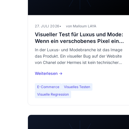
27. JULI 2026
von Malloum LAYA
Visueller Test für Luxus und Mode:
Wenn ein verschobenes Pixel ein
Vermögen kostet
In der Luxus- und Modebranche ist das Image
das Produkt. Ein visueller Bug auf der Website
von Chanel oder Hermes ist kein technischer
Vorfall -- es ist eine Markenkatastrophe.
Weiterlesen →
Erfahren Sie, warum visuelles Testing im
Fashion E-Commerce unverzichtbar ist.
E-Commerce
Visuelles Testen
Visuelle Regression