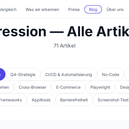
ergleich
Was wir erkennen
Preise
Blog
Über uns
ession — Alle Artik
71 Artikel
n
QA-Strategie
CI/CD & Automatisierung
No-Code
hmen
Cross-Browser
E-Commerce
Playwright
Desi
Frameworks
Applitools
Barrierefreiheit
Screenshot-Test