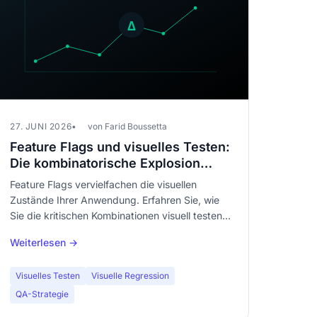
27. JUNI 2026
von Farid Boussetta
Feature Flags und visuelles Testen:
Die kombinatorische Explosion
Ihrer Oberflächen beherrschen
Feature Flags vervielfachen die visuellen
Zustände Ihrer Anwendung. Erfahren Sie, wie
Sie die kritischen Kombinationen visuell testen,
ohne die Kontrolle zu verlieren.
Weiterlesen →
Visuelles Testen
Visuelle Regression
QA-Strategie