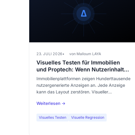
23. JULI 2026
von Malloum LAYA
Visuelles Testen für Immobilien
und Proptech: Wenn Nutzerinhalte
Ihre Templates zerstören
Immobilienplattformen zeigen Hunderttausende
nutzergenerierte Anzeigen an. Jede Anzeige
kann das Layout zerstören. Visueller
Regressionstest prüft automatisch, ob Ihre
Weiterlesen →
Templates der Inhaltsvielfalt standhalten.
Visuelles Testen
Visuelle Regression