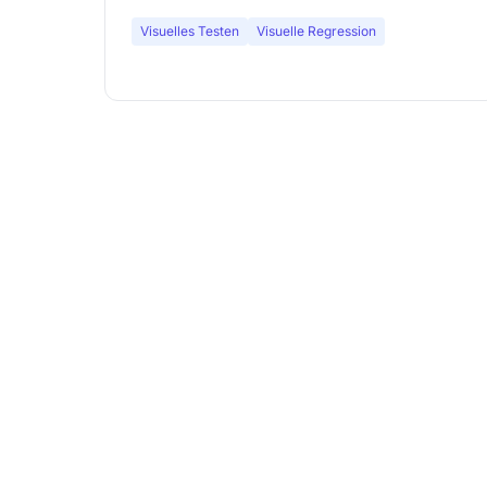
die klassische Web-Tests nicht sehen.
Visuelles Testen
Visuelle Regression