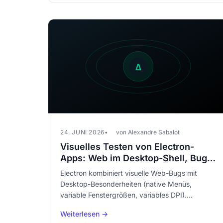
24. JUNI 2026
von Alexandre Sabalot
Visuelles Testen von Electron-
Apps: Web im Desktop-Shell, Bugs
inklusive
Electron kombiniert visuelle Web-Bugs mit
Desktop-Besonderheiten (native Menüs,
variable Fenstergrößen, variables DPI).
Erfahren Sie, wie Sie eine Electron-Anwendung
Weiterlesen →
visuell testen, um Regressionen zu vermeiden,