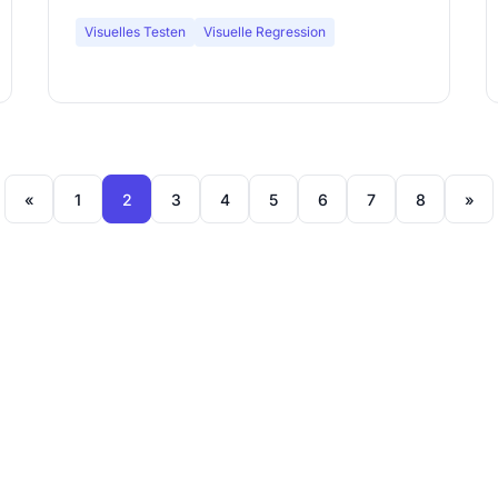
Visuelles Testen
Visuelle Regression
«
1
2
3
4
5
6
7
8
»