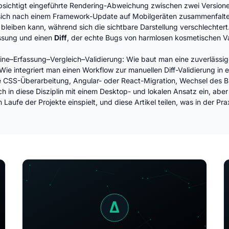
sichtigt eingeführte Rendering-Abweichung zwischen zwei Versionen 
e sich nach einem Framework-Update auf Mobilgeräten zusammenfalte
 bleiben kann, während sich die sichtbare Darstellung verschlechte
assung und einen
Diff
, der echte Bugs von harmlosen kosmetischen Var
line–Erfassung–Vergleich–Validierung: Wie baut man eine zuverlässig
 Wie integriert man einen Workflow zur manuellen Diff-Validierung in
ve CSS-Überarbeitung, Angular- oder React-Migration, Wechsel des Bi
ch in diese Disziplin mit einem Desktop- und lokalen Ansatz ein, ab
m Laufe der Projekte einspielt, und diese Artikel teilen, was in der Pr