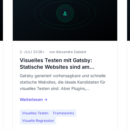
2. JULI 2026
von Alexandre Sabalot
Visuelles Testen mit Gatsby:
Statische Websites sind am
einfachsten zu testen
Gatsby generiert vorhersagbare und schnelle
statische Websites, die ideale Kandidaten für
visuelles Testen sind. Aber Plugins,
Datenquellen und Abhängigkeitsupdates
Weiterlesen →
können das Rendering unbemerkt zerstören.
Visuelles Testen
Frameworks
Visuelle Regression