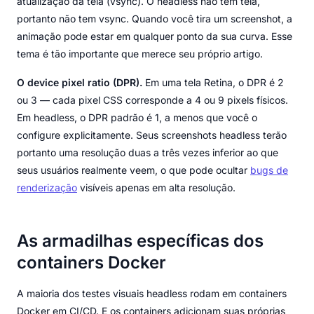
atualização da tela (vsync). O headless não tem tela,
portanto não tem vsync. Quando você tira um screenshot, a
animação pode estar em qualquer ponto da sua curva. Esse
tema é tão importante que merece seu próprio artigo.
O device pixel ratio (DPR).
Em uma tela Retina, o DPR é 2
ou 3 — cada pixel CSS corresponde a 4 ou 9 pixels físicos.
Em headless, o DPR padrão é 1, a menos que você o
configure explicitamente. Seus screenshots headless terão
portanto uma resolução duas a três vezes inferior ao que
seus usuários realmente veem, o que pode ocultar
bugs de
renderização
visíveis apenas em alta resolução.
As armadilhas específicas dos
containers Docker
A maioria dos testes visuais headless rodam em containers
Docker em CI/CD. E os containers adicionam suas próprias