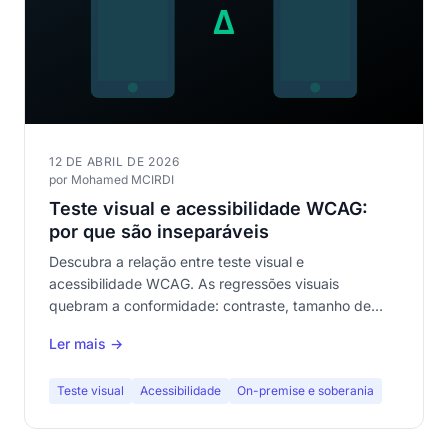
12 DE ABRIL DE 2026
por Mohamed MCIRDI
Teste visual e acessibilidade WCAG:
por que são inseparáveis
Descubra a relação entre teste visual e
acessibilidade WCAG. As regressões visuais
quebram a conformidade: contraste, tamanho de
texto, elementos focáveis. Como detectá-las antes
Ler mais →
dos seus usuários.
Teste visual
Acessibilidade
On-premise e soberania