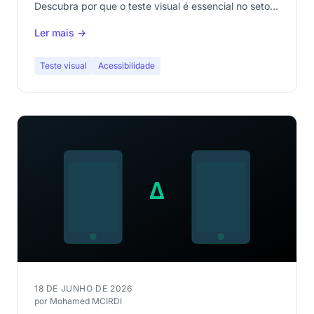
Descubra por que o teste visual é essencial no setor
público e como implementá-lo sem nuvem
Ler mais →
estrangeira.
Teste visual
Acessibilidade
18 DE JUNHO DE 2026
por Mohamed MCIRDI