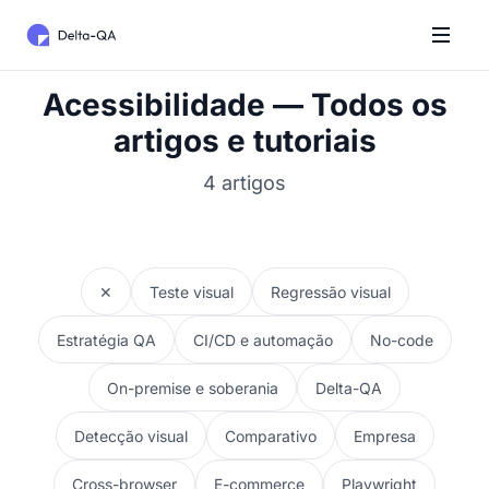
Acessibilidade — Todos os
artigos e tutoriais
4 artigos
✕
Teste visual
Regressão visual
Estratégia QA
CI/CD e automação
No-code
On-premise e soberania
Delta-QA
Detecção visual
Comparativo
Empresa
Cross-browser
E-commerce
Playwright