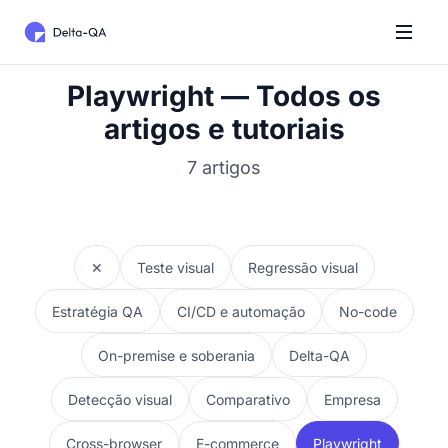
Playwright — Todos os
artigos e tutoriais
7 artigos
✕
Teste visual
Regressão visual
Estratégia QA
CI/CD e automação
No-code
On-premise e soberania
Delta-QA
Detecção visual
Comparativo
Empresa
Cross-browser
E-commerce
Playwright