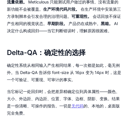
流量依赖。
Meticulous 只能测试用户做过的事情。没有流量的
新功能不会被覆盖。
生产环境代码片段。
在生产环境中安装第三
方录制脚本会引发合理的治理问题。
可重现性。
会话回放不保证
产生相同的视觉状态。
早期阶段。
产品仍在成熟中。
黑箱。
AI
决定什么构成回归——当它判断错误时，理解原因很困难。
Delta-QA：确定性的选择
确定性系统从相同输入产生相同结果，每一次都是如此，毫无例
外。当 Delta-QA 告诉你 font-size 从 16px 变为 14px 时，这是
一个可验证、可重现、可审计的事实。
当它标记一处回归时，会把差异精确定位到具体属性——颜色、
大小、外边距、内边距、位置、字体、边框、阴影、变换。结果
是一份清晰、可操作的报告。一切是
无代码
的、本地的，桌面版
完全免费。