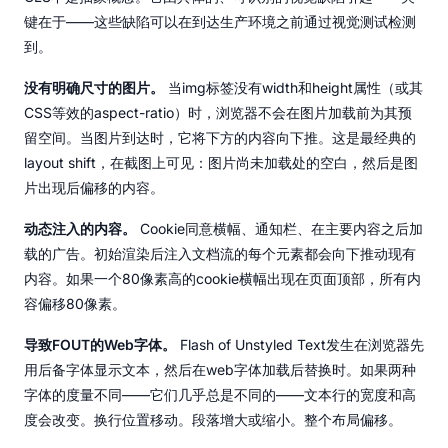
键在于——这些缺陷可以在到达生产环境之前通过视觉测试检测
到。
没有明确尺寸的图片。
当img标签没有width和height属性（或其
CSS等效的aspect-ratio）时，浏览器不会在图片加载前为其预
留空间。当图片到达时，它将下方的内容向下推。这是最经典的
layout shift，在截图上可见：图片尚未加载处的空白，然后是图
片出现后偏移的内容。
动态注入的内容。
Cookie同意横幅、通知栏、在主要内容之后加
载的广告。初始渲染后注入文档流的每个元素都会向下推动现有
内容。如果一个80像素高的cookie横幅出现在页面顶部，所有内
容偏移80像素。
导致FOUT的Web字体。
Flash of Unstyled Text发生在浏览器先
用后备字体显示文本，然后在web字体加载后替换时。如果两种
字体的度量不同——它们几乎总是不同的——文本行的宽度和高
度会改变。换行位置移动。段落增大或缩小。整个布局偏移。