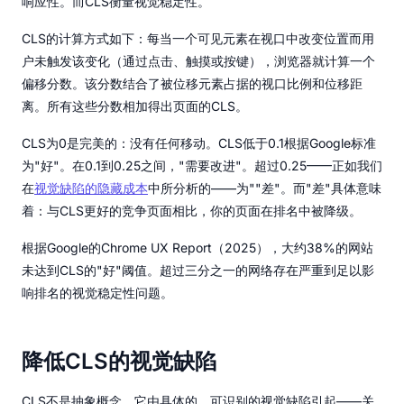
响应性。而CLS衡量视觉稳定性。
CLS的计算方式如下：每当一个可见元素在视口中改变位置而用
户未触发该变化（通过点击、触摸或按键），浏览器就计算一个
偏移分数。该分数结合了被位移元素占据的视口比例和位移距
离。所有这些分数相加得出页面的CLS。
CLS为0是完美的：没有任何移动。CLS低于0.1根据Google标准
为"好"。在0.1到0.25之间，"需要改进"。超过0.25——正如我们
在
视觉缺陷的隐藏成本
中所分析的——为""差"。而"差"具体意味
着：与CLS更好的竞争页面相比，你的页面在排名中被降级。
根据Google的Chrome UX Report（2025），大约38%的网站
未达到CLS的"好"阈值。超过三分之一的网络存在严重到足以影
响排名的视觉稳定性问题。
降低CLS的视觉缺陷
CLS不是抽象概念。它由具体的、可识别的视觉缺陷引起——关