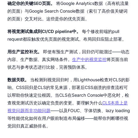
确定你的关键SEO页面。
将Google Analytics数据（高有机流量
的页面）与Google Search Console数据（索引了高价值关键词
的页面）交叉对比。这些是你的优先页面。
将视觉测试集成到CI/CD pipeline中。
每个修改前端的pull
request都应触发优先页面的视觉测试。布局回归应阻止部署。
用生产监控补充。
即使有预生产测试，回归仍可能溜过——动态
内容、生产数据、真实网络条件。
生产中的视觉监控
将页面当前
状态与参考状态进行比较，完善预防体系。
数据关联。
当检测到视觉回归时，用Lighthouse检查对CLS的影
响。CSS回归是CLS的常见来源，部署后CSS崩溃的排查流程可
以帮助你快速定位根因。当CLS在Search Console中恶化时，检
查视觉测试历史以确定负责的变更。要理解为什么
CLS本质上是
视觉问题而非功能问题
——以及FOUC、字体切换、lazy loading
等性能优化如何在用户眼前制造布局偏移——能帮你判断哪些视
觉回归真正威胁排名。