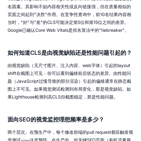
名因素。其影响不如内容相关性或反向链接强，但在质量相似的
页面之间起到"决胜"作用。在竞争性查询中，前10名结果内容相
当时，"好"与"差"的CLS可能决定第5位和第15位之间的差异。
Google已确认Core Web Vitals是排名算法中的"tiebreaker"。
如何知道CLS是由视觉缺陷还是性能问题引起的？
由视觉缺陷（无尺寸图片、注入内容、web字体）引起的layout
shift在截图上可见：你可以看到偏移前后状态的差异。由性能问
题（JavaScript过慢导致的部分渲染）引起的偏移通常在静态截
图上不可见。如果视觉测试检测到布局变化，那是视觉缺陷。如
果Lighthouse检测到高CLS但截图稳定，那是性能问题。
面向SEO的视觉监控理想频率是多少？
两个层次。在预生产中，每个修改前端的pull request都应触发视
觉测试——这是预防。在生产中，对关键SEO页面（有机流量最