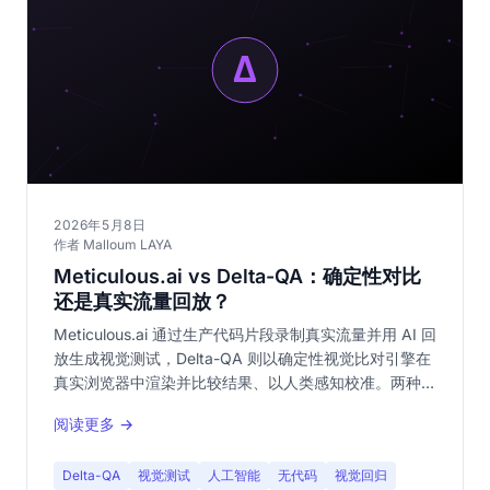
2026年5月8日
作者 Malloum LAYA
Meticulous.ai vs Delta-QA：确定性对比
还是真实流量回放？
Meticulous.ai 通过生产代码片段录制真实流量并用 AI 回
放生成视觉测试，Delta-QA 则以确定性视觉比对引擎在
真实浏览器中渲染并比较结果、以人类感知校准。两种截
然不同的哲学，从可重现性、数据主权到流量依赖的完整
阅读更多 →
对比。
Delta-QA
视觉测试
人工智能
无代码
视觉回归