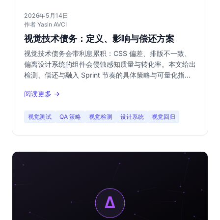
2026年5月14日
作者 Yasin AVCI
视觉技术债务：定义、影响与偿还方案
视觉技术债务会带利息累积：CSS 偏差、排版不一致、
偏离设计系统的组件会侵蚀感知质量与转化率。本文给出
检测、偿还与融入 Sprint 节奏的具体策略与可量化指
标。
阅读更多 →
视觉测试
QA 策略
视觉检测
设计系统
视觉回归