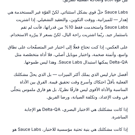
Sauce Labs حلّ قوي بشكل استثنائي. لكنّ القوّة غير المستخدمة هي
إهدار — للميزانية، ووقت التكوين، والتعقيد التشغيلي. إذا اشتريت
Sauce Labs واستخدمت فقط 10% من قدراتها، فأنت لم تقم
باستثمار جيد. ربّما اشتريت راحة البال، لكنّ بسعر لا يبرّره الاستخدام.
على العكس، إذا كنت تحتاج فعلًا إلى اختبار عبر المتصفّحات على نطاق
واسع، وأتمتة ضخمة، واختبار موبايل أصلي، فلا أداة متخصّصة مثل
Delta-QA يمكنها استبدال Sauce Labs. وهذا ليس طموحها.
أفضل خيار ليس الذي يملك أكثر الميزات — بل الذي يحلّ مشكلتك
الفعلية بأقلّ احتكاك وأسرع وقت تحقيق قيمة. الفرق بين الأداة
المناسبة والأداة الأقوى ليس فارقًا نظريًا، بل هو فارق ملموس يتجلّى
في وقت الإعداد، وتكلفة الصيانة، ورضا الفريق.
إذا كانت مشكلتك هي الاختبار البصري، Delta-QA هو الإجابة
المباشرة.
إذا كانت مشكلتك هي بنية تحتية مؤسسية للاختبار، Sauce Labs هو