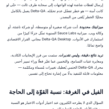
إرسال لقطات شاشة لهذه الواجهات إلى سحابة طرف ثالث — حتّى لو
كانت آمنة — هو خطر تفضّل عدم تحمّله. Delta-QA يعمل بالكامل
محليًا: الخطر يُلغى من المصدر.
ميزانيتك محدودة.
أنت شركة صغيرة أو متوسطة، أو شركة ناشئة، أو
وكالة ويب. ميزانية Sauce Labs السنوية تمثّل جزءًا كبيرًا من
استثمارك في الأدوات. Delta-QA Desktop مجاني. القرار الاقتصادي
واضح تمامًا.
تريد نتائج دقيقة، وليس تقديرات.
سئمت من فرز الإيجابيات الكاذبة،
ومعايرة عتبات التسامح، والتخمين عما تغيّر فعلًا وراء تمييز أحمر.
محرك Delta-QA الحتمي يُعطيك تغييرات مُسماة ومكمّمة —
معلومات قابلة للتنفيذ بدلًا من إشارة تحتاج إلى تفسير.
الفيل في الغرفة: نسبة القوّة إلى الحاجة
السؤال الذي لا يطرحه الكثيرون عند اختيار أدوات الاختبار هو النسبة
بين قوّة الأداة والحاجة الفعلية للفريق.