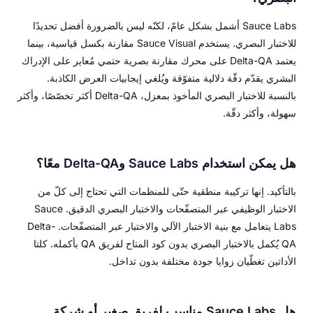
Sauce Labs أشمل بشكل عامّ، لكنّه ليس بالضرورة أفضل تحديدًا
للاختبار البصري. يستخدم Sauce Visual مقارنة بكسل قياسية، بينما
يعتمد Delta-QA على محرك مقارنة بصرية حتمي مُعاير على الإدراك
البشري يقدّم دقّة دلالية متفوّقة ويُلغي إيجابيات العرض الكاذبة.
بالنسبة للاختبار البصري المأخوذ بمعزل، Delta-QA أكثر تخصّصًا، وأكثر
سهولة، وأكثر دقّة.
هل يمكن استخدام Sauce Labs وDelta-QA معًا؟
بالتأكيد. إنها تركيبة منطقية حتّى للمنظمات التي تحتاج إلى كلّ من
الاختبار الوظيفي عبر المتصفّحات والاختبار البصري الدقيق. Sauce
Labs يتعامل مع بنية الاختبار الآلي والاختبار عبر المتصفّحات. Delta-
QA يُكمل بالاختبار البصري بدون كود المتاح لفريق QA بأكمله. كلتا
الأداتين تغطّيان زوايا جودة مختلفة بدون تداخل.
هل Sauce Labs مناسب لفريق صغير أو شركة