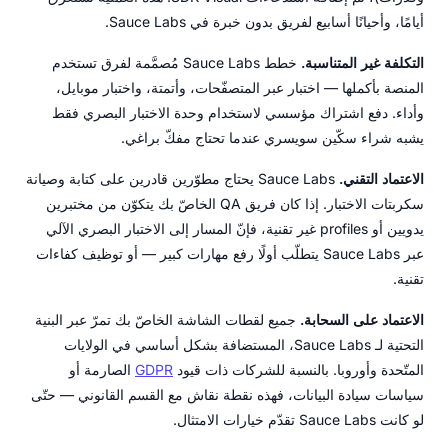
أيامًا، وأحيانًا أسابيع لفريق بدون خبرة في Sauce Labs.
التكلفة غير المتناسبة.
خطط Sauce Labs مُصمَّمة لفرق تستخدم
المنصة بأكملها — اختبار عبر المتصفّحات، وأتمتة، واختبار موبايل،
وأداء. دفع اشتراك مؤسسي لاستخدام وحدة الاختبار البصري فقط
يشبه شراء سكّين سويسري عندما تحتاج مفكّ براغي.
الاعتماد التقني.
Sauce Labs يحتاج مطوّرين قادرين على كتابة وصيانة
سكربتات الاختبار. إذا كان فريق QA الخاصّ بك يتكوّن من مختبرين
يدويين أو profiles غير تقنية، فإنّ المسار إلى الاختبار البصري الآلي
عبر Sauce Labs يتطلّب أولًا رفع مهارات كبير — أو توظيف كفاءات
تقنية.
الاعتماد على السحابة.
جميع لقطات الشاشة الخاصّ بك تمرّ عبر البنية
التحتية لـ Sauce Labs، المستضافة بشكل أساسي في الولايات
المتّحدة وأوروبا. بالنسبة للشركات ذات قيود
GDPR
الصارمة أو
سياسات سيادة البيانات، فهذه نقطة نقاش مع القسم القانوني — حتّى
لو كانت Sauce Labs تقدّم خيارات الامتثال.