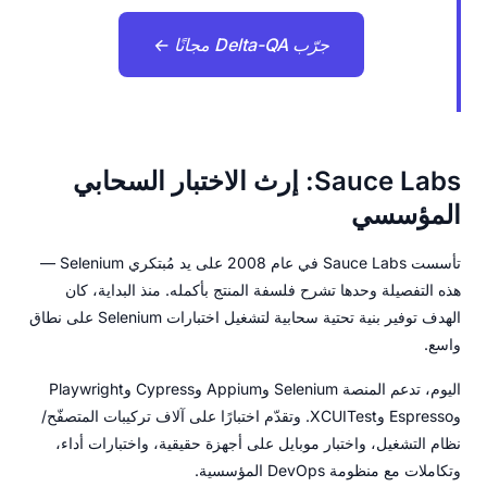
جرّب Delta-QA مجانًا ←
Sauce Labs: إرث الاختبار السحابي
المؤسسي
تأسست Sauce Labs في عام 2008 على يد مُبتكري Selenium —
هذه التفصيلة وحدها تشرح فلسفة المنتج بأكمله. منذ البداية، كان
الهدف توفير بنية تحتية سحابية لتشغيل اختبارات Selenium على نطاق
واسع.
اليوم، تدعم المنصة Selenium وAppium وCypress وPlaywright
وEspresso وXCUITest. وتقدّم اختبارًا على آلاف تركيبات المتصفّح/
نظام التشغيل، واختبار موبايل على أجهزة حقيقية، واختبارات أداء،
وتكاملات مع منظومة DevOps المؤسسية.