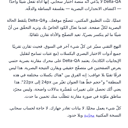
Delta-QA لا يدّعي أنّه منصة اختبار سحابي. إنها أداة تفعل شيئًا واحدًا
— اكتشاف الانحدارات البصرية — بفلسفة البساطة والدقّة.
عمليًا، تثبّت التطبيق المكتبي، تتصفّح موقعك، وDelta-QA يلتقط الحالة
البصرية لكلّ صفحة. عندما تعدّل الكود الخاصّ بك وتريد التحقّق من أنّ
شيئًا ما لم ينكسر بصريًا، تعيد التصفّح والأداة تقارن تلقائيًا.
النهج التقني مميّز عن كلّ شيء آخر في السوق. فحيث تقارن تقريبًا
جميع أدوات الاختبار البصري البكسلات (مع عتبات تسامح لتقليل
الإيجابيات الكاذبة)، يعتمد Delta-QA على محرك مقارنة بصرية حتمي
يعرض الصفحتين في متصفّح حقيقي ويقارن النتيجة البصرية. هذا ليس
فرقًا تقنيًا بلا عواقب: إنه الفرق بين "هناك بكسلات مختلفة في هذه
المنطقة" و"حجم خطّ هذا العنوان تغيّر من 24px إلى 22px". هذا
يعني أنّك تحصل على تغييرات مُفسَّرة بدلالات واضحة، وليس مجرّد
مناطق ملوّنة في صورة مقارنة تتطلّب منك تخمين ما حدث.
كلّ شيء يعمل محليًا. لا بيانات تغادر جهازك. لا حاجة لحساب سحابي.
النسخة المكتبية
مجانية
وبلا حدود.