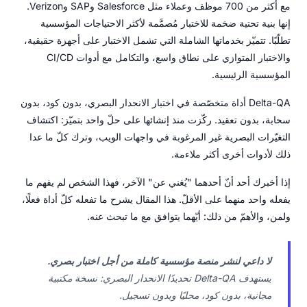
مع أكثر من 700 موظف وعملاء مثل Salesforce وSAP وVerizon.
إنها بنية تحتية ضخمة للاختبار مُصمَّمة لأكثر الاحتياجات المؤسسية
تطلّبًا. تتميّز بخدماتها الشاملة التي تشمل الاختبار على أجهزة حقيقية،
والاختبار المتوازي على نطاق واسع، والتكامل مع أدوات CI/CD
المؤسسية الرئيسية.
Delta-QA أداة متخصّصة في اختبار الانحدار البصري، بدون كود، بدون
سحابة، بدون تعقيد. ركّزت منذ إنشائها على حلّ واحد بتميّز: اكتشاف
التغيّرات البصرية غير المرغوبة في واجهات الويب، وترك كلّ ما عدا
ذلك لأدوات أخرى أكثر ملاءمة.
إذا أخبرك أحد أنّ أحدهما "يُغني عن" الآخر، فهذا الشخص لم يفهم ما
يفعله واحد منهما على الأقلّ. هذا المقال يشرح ما تفعله كلّ أداة فعلًا،
ولمن، والأهمّ من ذلك: أيّهما يتوافق مع ما تبحث عنه.
لا داعي لنشر منصة مؤسسية كاملة من أجل اختبار بصري.
يستهدف Delta-QA تحديدًا الانحدار البصري: نسخة مكتبية
مجانية، بدون كود، محليًا وبدون تسجيل.