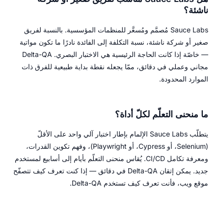
ناشئة؟
Sauce Labs مُصمَّم ومُسعَّر للمنظمات المؤسسية. بالنسبة لفريق
صغير أو شركة ناشئة، نسبة التكلفة إلى الفائدة نادرًا ما تكون مواتية
— خاصّة إذا كانت الحاجة الرئيسية هي الاختبار البصري. Delta-QA
مجاني وعملي في دقائق، ممّا يجعله نقطة بداية طبيعية للفرق ذات
الموارد المحدودة.
ما منحنى التعلّم لكلّ أداة؟
يتطلّب Sauce Labs الإلمام بإطار اختبار آلي واحد على الأقلّ
(Selenium، أو Cypress، أو Playwright)، وفهم تكوين القدرات،
ومعرفة تكامل CI/CD. يُقاس منحنى التعلّم بأيام إلى أسابيع لمستخدم
جديد. يمكن إتقان Delta-QA في دقائق — إذا كنت تعرف كيف تتصفّح
موقع ويب، فأنت تعرف كيف تستخدم Delta-QA.