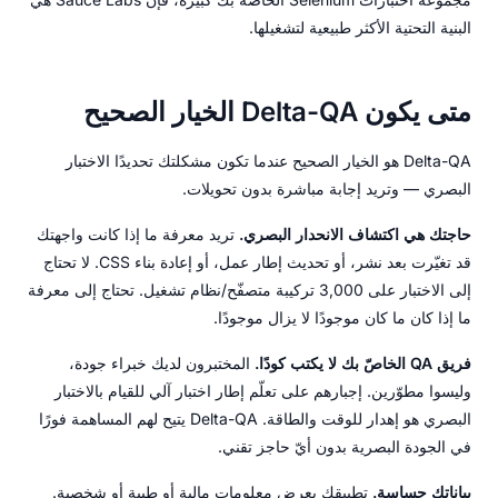
البنية التحتية الأكثر طبيعية لتشغيلها.
متى يكون Delta-QA الخيار الصحيح
Delta-QA هو الخيار الصحيح عندما تكون مشكلتك تحديدًا الاختبار
البصري — وتريد إجابة مباشرة بدون تحويلات.
حاجتك هي اكتشاف الانحدار البصري.
تريد معرفة ما إذا كانت واجهتك
قد تغيّرت بعد نشر، أو تحديث إطار عمل، أو إعادة بناء CSS. لا تحتاج
إلى الاختبار على 3,000 تركيبة متصفّح/نظام تشغيل. تحتاج إلى معرفة
ما إذا كان ما كان موجودًا لا يزال موجودًا.
فريق QA الخاصّ بك لا يكتب كودًا.
المختبرون لديك خبراء جودة،
وليسوا مطوّرين. إجبارهم على تعلّم إطار اختبار آلي للقيام بالاختبار
البصري هو إهدار للوقت والطاقة. Delta-QA يتيح لهم المساهمة فورًا
في الجودة البصرية بدون أيّ حاجز تقني.
بياناتك حساسة.
تطبيقك يعرض معلومات مالية أو طبية أو شخصية.