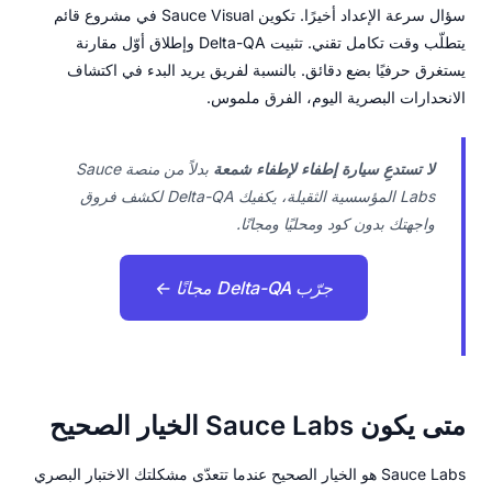
سؤال سرعة الإعداد أخيرًا. تكوين Sauce Visual في مشروع قائم
يتطلّب وقت تكامل تقني. تثبيت Delta-QA وإطلاق أوّل مقارنة
يستغرق حرفيًا بضع دقائق. بالنسبة لفريق يريد البدء في اكتشاف
الانحدارات البصرية اليوم، الفرق ملموس.
لا تستدعِ سيارة إطفاء لإطفاء شمعة
بدلاً من منصة Sauce
Labs المؤسسية الثقيلة، يكفيك Delta-QA لكشف فروق
واجهتك بدون كود ومحليًا ومجانًا.
جرّب Delta-QA مجانًا ←
متى يكون Sauce Labs الخيار الصحيح
Sauce Labs هو الخيار الصحيح عندما تتعدّى مشكلتك الاختبار البصري