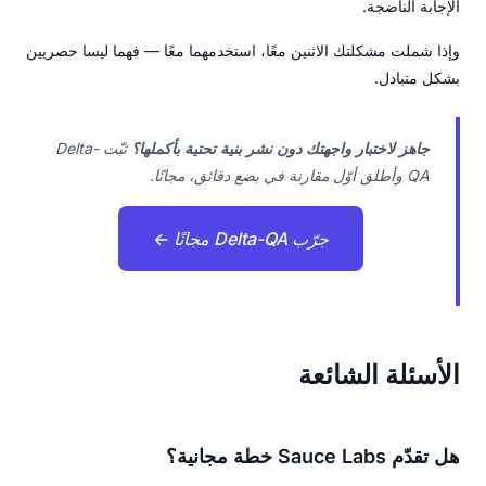
الإجابة الناضجة.
وإذا شملت مشكلتك الاثنين معًا، استخدمهما معًا — فهما ليسا حصريين
بشكل متبادل.
جاهز لاختبار واجهتك دون نشر بنية تحتية بأكملها؟
ثبّت Delta-
QA وأطلق أوّل مقارنة في بضع دقائق، مجانًا.
جرّب Delta-QA مجانًا ←
الأسئلة الشائعة
هل تقدّم Sauce Labs خطة مجانية؟