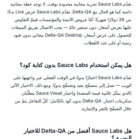
تقدّم Sauce Labs تجربة مجانية محدودة بوقت. لا توجد خطة مجانية
دائمة كما هو الحال مع Delta-QA. تقدّم Sauce Labs عرض Live بدءًا
من 39 دولارًا شهريًا؛ أمّا عروض الأتمتة والمؤسسات فيتمّ التفاوض
عليها بعرض أسعار، دون تسعير عامّ — يجب الاتصال بفريق المبيعات
للحصول على عرض أسعار. Delta-QA Desktop مجاني بدون قيود
زمنية أو على عدد اللقطات.
هل يمكن استخدام Sauce Labs بدون كتابة كود؟
تقدّم Sauce Labs اختبارًا يدويًا في الوقت الفعلي عبر واجهتها على
الويب — تصل إلى متصفّح بعيد وتتصفّح يدويًا. ومع ذلك، الاختبار الآلي
(الذي يمثّل غالبية قيمة المنصة) واختبار Sauce Visual يتطلّبان
سكربتات اختبار. Delta-QA بدون كود بالكامل: كلّ التفاعل يتمّ من
خلال التصفّح بالنقر والإشارة.
هل Sauce Labs أفضل من Delta-QA للاختبار
البصري؟