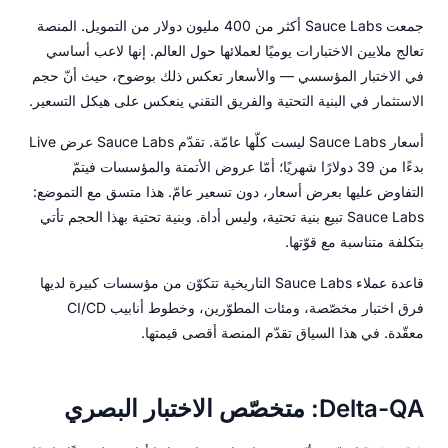
جمعت Sauce Labs أكثر من 400 مليون دولار من التمويل. المنصة
تعالج ملايين الاختبارات يوميًا لعملائها حول العالم. إنها لاعب أساسي
في الاختبار المؤسسي — والأسعار تعكس ذلك بوضوح، حيث أنّ حجم
الاستثمار في البنية التحتية والفريق التقني ينعكس على هيكل التسعير.
أسعار Sauce Labs ليست كلّها عامّة. تقدّم Sauce Labs عرض Live
بدءًا من 39 دولارًا شهريًا؛ أمّا عروض الأتمتة والمؤسسات فيتمّ
التفاوض عليها بعرض أسعار، دون تسعير عامّ. هذا متسق مع التموضع:
Sauce Labs تبيع بنية تحتية، وليس أداة. وبنية تحتية بهذا الحجم تأتي
بتكلفة متناسبة مع قوّتها.
قاعدة عملاء Sauce Labs التاريخية تتكوّن من مؤسسات كبيرة لديها
فرق اختبار مخصّصة، ومئات المطوّرين، وخطوط أنابيب CI/CD
معقّدة. في هذا السياق تقدّم المنصة أقصى قيمتها.
Delta-QA: متخصّص الاختبار البصري