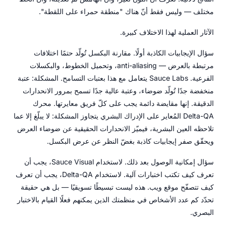
مختلف — وليس فقط أنّ هناك "منطقة حمراء على اللقطة".
الآثار العملية لهذا الاختلاف كبيرة.
سؤال الإيجابيات الكاذبة أولًا. مقارنة البكسل تُولّد حتمًا اختلافات
مرتبطة بالعرض — anti-aliasing، وتحميل الخطوط، والبكسلات
الفرعية. Sauce Labs يتعامل مع هذا بعتبات التسامح. المشكلة: عتبة
منخفضة جدًا تُولّد ضوضاء، وعتبة عالية جدًا تسمح بمرور الانحدارات
الدقيقة. إنها مقايضة دائمة يجب على كلّ فريق معايرتها. محرك
Delta-QA المُعاير على الإدراك البشري يتجاوز المشكلة: لا يبلّغ إلا عما
تلاحظه العين البشرية، فيميّز الانحدارات الحقيقية عن ضوضاء العرض
ويحقّق صفر إيجابيات كاذبة بغضّ النظر عن عرض البكسل.
سؤال إمكانية الوصول بعد ذلك. لاستخدام Sauce Visual، يجب أن
تعرف كيف تكتب اختبارات آلية. لاستخدام Delta-QA، يجب أن تعرف
كيف تتصفّح موقع ويب. هذه ليست تبسيطًا تسويقيًا — بل هي حقيقة
تحدّد كم عدد الأشخاص في منظمتك الذين يمكنهم فعلًا القيام بالاختبار
البصري.