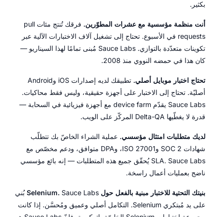
بكثير.
أنت منظمة مؤسسية مع عشرات المطوّرين.
فرقك تُنتج مئات pull
requests في الأسبوع. تحتاج إلى تشغيل آلاف الاختبارات الآلية عبر
تكوينات متعدّدة بالتوازي. Sauce Labs مُبنى تمامًا لهذا السيناريو —
كان هذا في حمضه النووي منذ 2008.
تحتاج اختبار موبايل أصلي.
تطبيقك لديه إصدارات iOS وAndroid
أصليّة. تحتاج إلى الاختبار على أجهزة حقيقية، وليس فقط محاكيات.
Sauce Labs يقدّم device farm مع أجهزة فيزيائية في السحابة —
قدرة لا يغطّيها Delta-QA المركّز على الويب.
لديك متطلبات امتثال مؤسسي.
عملية الشراء الخاصّ بك تتطلّب
شهادات SOC 2 وISO 27001، وDPA متوافق، ودعم مخصّص مع
SLA. Sauce Labs يُحقّق جميع هذه المتطلبات — إنه بائع مؤسسي
ناضج بعمليات أعمال راسخة.
بنيتك التحتية للاختبار مبنية بالفعل حول Selenium.
Sauce Labs بُني
على يد مُبتكري Selenium. التكامل أصلي وعميق ومُحسَّن. إذا كانت
مجموعة اختبارات Selenium الخاصّة بك كبيرة، فإنّ Sauce Labs هي