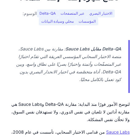
الوسوم:
الاختبار البصري
عبر المتصفحات
Delta-QA
المؤسسات
محلي وسيادة البيانات
Delta-QA مقابل Sauce Labs
: مقارنة بين Sauce Labs،
منصة الاختبار السحابي المؤسسي العريقة التي تقدّم اختبارًا
عبر المتصفّحات وأتمتة واختبارًا بصريًا على نطاق واسع، وبين
Delta-QA، أداة متخصّصة في اختبار الانحدار البصري بدون
كود تعمل بالكامل محليًا.
لنوضح الأمور فورًا منذ البداية: مقارنة Delta-QA وSauce Labs هي
مقارنة أداتين لا تلعبان في نفس الدوري، ولا تستهدفان نفس السوق،
ولا تحلّان نفس المشكلة.
Sauce Labs
من قدامى الاختبار السحابي، تأسست في عام 2008،