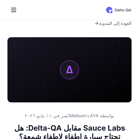
العودة إلى المدونة
بواسطة
Malloum LAYA
نُشر في ١١ مايو ٢٠٢٦
Sauce Labs مقابل Delta-QA: هل
تحتاج سيارة إطفاء لإطفاء شمعة؟