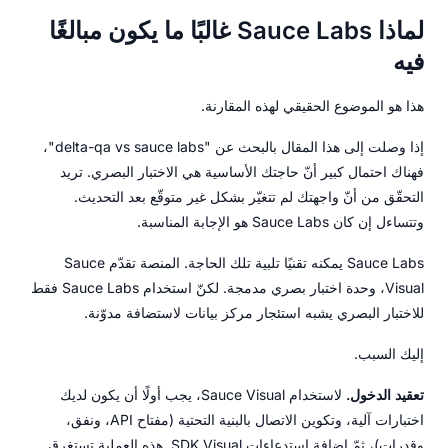
لماذا Sauce Labs غالبًا ما يكون مبالغًا
فيه
هذا هو الموضوع الحقيقي لهذه المقارنة.
إذا وصلت إلى هذا المقال بالبحث عن "delta-qa vs sauce labs"،
فهناك احتمال كبير أنّ حاجتك الأساسية هي الاختبار البصري. تريد
التحقّق من أنّ واجهتك لم تتغيّر بشكل غير متوقّع بعد التحديث.
وتتساءل إن كان Sauce Labs هو الإجابة المناسبة.
Sauce Labs يمكنه تقنيًا تلبية تلك الحاجة. المنصة تقدّم Sauce
Visual، وحدة اختبار بصري مدمجة. لكنّ استخدام Sauce Labs فقط
للاختبار البصري يشبه استئجار مركز بيانات لاستضافة مدوّنة.
إليك السبب.
تعقيد الدخول.
لاستخدام Sauce Visual، يجب أولًا أن يكون لديك
اختبارات آلية، وتكوين الاتصال بالبنية التحتية (مفتاح API، ونفق،
وقدرات)، ثمّ إضافة استدعاءات SDK Visual. هذه العملية تستغرق