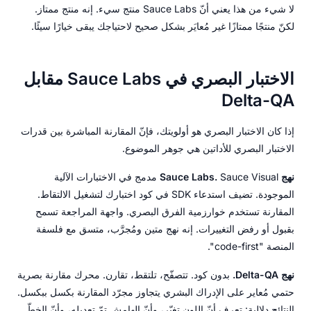
لا شيء من هذا يعني أنّ Sauce Labs منتج سيء. إنه منتج ممتاز.
لكنّ منتجًا ممتازًا غير مُعايَر بشكل صحيح لاحتياجك يبقى خيارًا سيئًا.
الاختبار البصري في Sauce Labs مقابل
Delta-QA
إذا كان الاختبار البصري هو أولويتك، فإنّ المقارنة المباشرة بين قدرات
الاختبار البصري للأداتين هي جوهر الموضوع.
نهج Sauce Labs.
Sauce Visual مدمج في الاختبارات الآلية
الموجودة. تضيف استدعاء SDK في كود اختبارك لتشغيل الالتقاط.
المقارنة تستخدم خوارزمية الفرق البصري. واجهة المراجعة تسمح
بقبول أو رفض التغييرات. إنه نهج متين ومُجرَّب، متسق مع فلسفة
المنصة "code-first".
نهج Delta-QA.
بدون كود. تتصفّح، تلتقط، تقارن. محرك مقارنة بصرية
حتمي مُعاير على الإدراك البشري يتجاوز مجرّد المقارنة بكسل ببكسل.
النتائج دلالية: تعرف أنّ اللون تغيّر، وأنّ الهامش تمّ تعديله، وأنّ الخطّ