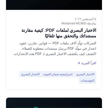
٥ أغسطس ٢٠٢٦
بواسطة Mohamed MCIRDI
الاختبار البصري لملفات PDF: كيفية مقارنة
مستنداتك والتحقق منها تلقائيًا
الشركات تولّد آلاف ملفات PDF — فواتير، تقارير، عقود.
انحدار في مولّد PDF يرسل مستندات معطوبة للعملاء.
اكتشف كيف يكتشف الاختبار البصري لـ PDF هذه الانحدارات
قبل الوصول للإنتاج.
اقرأ المزيد →
الاختبار البصري
استراتيجية ضمان الجودة
الانحدار البصري
المؤسسات