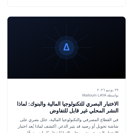
٢٩ يونيو ٢٠٢٦
بواسطة Malloum LAYA
الاختبار البصري للتكنولوجيا المالية والبنوك: لماذا
النشر المحلي غير قابل للتفاوض
في القطاع المصرفي والتكنولوجيا المالية، خلل بصري على
شاشة تحويل أو رصيد قد يثير الذعر. اكتشف لماذا يُعد اختبار
الانحدار البصري بنشر محلي التزامًا تنظيميًا وليس ترفًا.