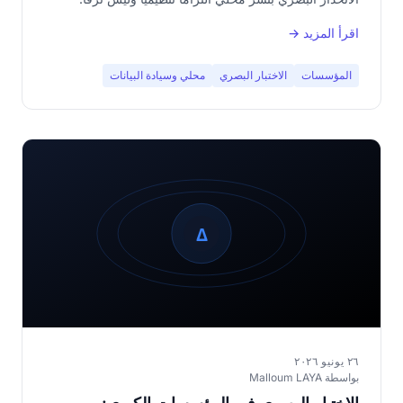
اقرأ المزيد →
المؤسسات
الاختبار البصري
محلي وسيادة البيانات
٢٦ يونيو ٢٠٢٦
بواسطة Malloum LAYA