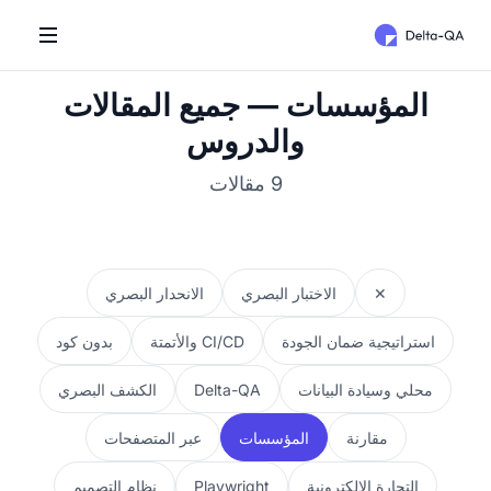
المؤسسات — جميع المقالات
والدروس
9 مقالات
✕
الاختبار البصري
الانحدار البصري
استراتيجية ضمان الجودة
CI/CD والأتمتة
بدون كود
محلي وسيادة البيانات
Delta-QA
الكشف البصري
مقارنة
المؤسسات
عبر المتصفحات
التجارة الإلكترونية
Playwright
نظام التصميم