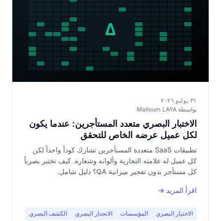
٣١ يوليو ٢٠٢٦
بواسطة Malloum LAYA
الاختبار البصري متعدد المستأجرين: عندما يكون
لكل عميل عرضه الخاص للتحقق
تطبيقات SaaS متعددة المستأجرين تشارك كوداً واحداً لكن
كل عميل له علامته التجارية وألوانه وشعاره. كيف تختبر بصرياً
كل مستأجر بدون تفجير ميزانية QA؟ دليل شامل.
اقرأ المزيد →
الاختبار البصري
المؤسسات
الانحدار البصري
الكشف البصري