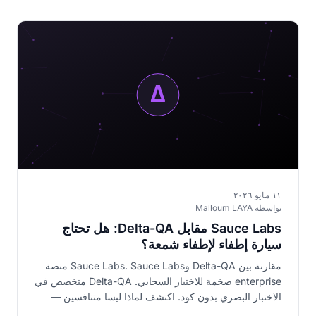
١١ مايو ٢٠٢٦
بواسطة Malloum LAYA
Sauce Labs مقابل Delta-QA: هل تحتاج
سيارة إطفاء لإطفاء شمعة؟
مقارنة بين Delta-QA وSauce Labs. Sauce Labs منصة
enterprise ضخمة للاختبار السحابي. Delta-QA متخصص في
الاختبار البصري بدون كود. اكتشف لماذا ليسا متنافسين —
وأيهما يناسب احتياجك.