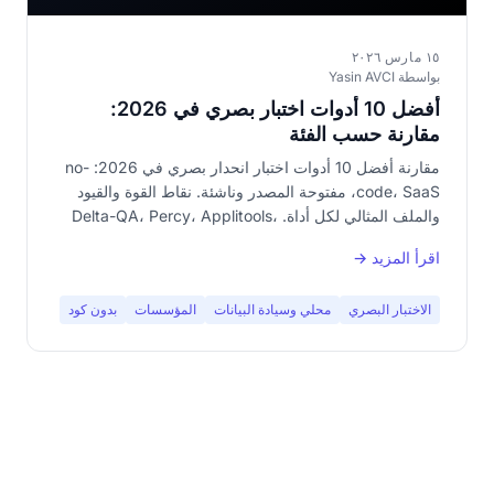
١٥ مارس ٢٠٢٦
بواسطة Yasin AVCI
أفضل 10 أدوات اختبار بصري في 2026:
مقارنة حسب الفئة
مقارنة أفضل 10 أدوات اختبار انحدار بصري في 2026: no-
code، SaaS، مفتوحة المصدر وناشئة. نقاط القوة والقيود
والملف المثالي لكل أداة. Delta-QA، Percy، Applitools،
Chromatic، Playwright، BackstopJS والمزيد.
اقرأ المزيد →
الاختبار البصري
محلي وسيادة البيانات
المؤسسات
بدون كود