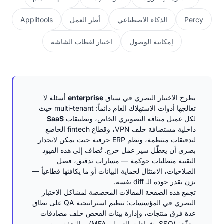
Percy
الذكاء الاصطناعي
أطر العمل
Applitools
إمكانية الوصول
اختبار لقطات الشاشة
يطرح الاختبار البصري في سياق
enterprise
أسئلة لا
تعالجها أدوات الاستهلاك العام دائماً: multi-tenant حيث
لكل عميل ميثاقه التصويري الخاص، وتطبيقات
SaaS
داخلية مستضافة خلف VPN، وقطاع fintech الخاضع
لتدقيقات منتظمة، ونظم ERP حرفية حيث يمكن لانحدار
بصري أن يعطّل سير عمل حرج. تُضاف إلى هذه القيود
التقنية متطلبات حوكمة — مسارات تدقيق، فصل
الصلاحيات، الامتثال لحماية البيانات أو ما يكافئها قطاعياً —
تزن بقدر جودة الـ diff نفسه.
تجمع هذه الصفحة المقالات المخصصة لمشاكل الاختبار
البصري في المؤسسات: تنظيم استراتيجية QA على نطاق
عدة فرق منتجات، وإدارة بيئات الفحص خلف مصادقات
معقّدة (SSO، شهادات العميل، MFA)، والتحقق من