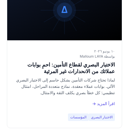
١٠ يونيو ٢٠٢٦
بواسطة Malloum LAYA
الاختبار البصري لقطاع التأمين: احمِ بوابات
عملائك من الانحدارات غير المرئية
لماذا تحتاج شركات التأمين بشكل حاسم إلى الاختبار البصري
الآلي. بوابات عملاء معقدة، نماذج متعددة المراحل، امتثال
تنظيمي: كل خطأ بصري يكلف الثقة والامتثال.
اقرأ المزيد →
الاختبار البصري
المؤسسات