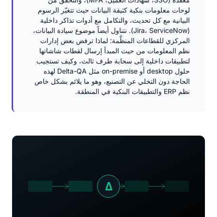
لوحات معلومات بنكية كثيفة البيانات حيث تتغيّر الرسوم
البيانية مع كل تحديث، والتكامل مع أدوات تذاكر داخلية
(Jira، ServiceNow). نتناول أيضاً موضوع سيادة البيانات،
المركزي للقطاعات المنظَّمة: لماذا ترفض بعض إدارات
نظم المعلومات من حيث المبدأ إرسال لقطات شاشاتها
لتطبيقات داخلية إلى سحابة طرف ثالث، وكيف تستجيب
حلول desktop أو on-premise مثل Delta-QA لهذه
الحاجة دون التخلي عن التصنيع، وهو ما يلائم بشكل خاص
نظم ERP والتطبيقات البنكية في المنطقة.