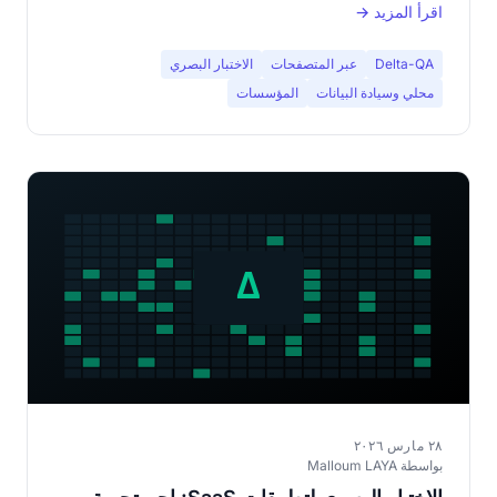
اقرأ المزيد →
Delta-QA
عبر المتصفحات
الاختبار البصري
محلي وسيادة البيانات
المؤسسات
٢٨ مارس ٢٠٢٦
بواسطة Malloum LAYA