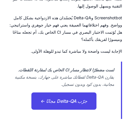
التقنية ويسهل الوصول إليها.
Screenshotbot وDelta-QA يُجسّدان هذه الازدواجية بشكل كامل
وواضح. وفهم اختلافاتهما العميقة يعني فهم خيار جوهري واستراتيجي:
هل تُؤتمت الاختبار البصري في مسار CI الخاص بك، أم تجعله متاحًا
وميسورًا لفريقك بأكمله؟
الإجابة ليست واضحة ولا مباشرة كما تبدو للوهلة الأولى.
لست مضطرًا لانتظار مسار CI الخاص بك لمقارنة اللقطات.
يقارن Delta-QA لقطاتك مباشرة على جهازك، بنسخة مكتبية
مجانية، بدون كود وبدون تسجيل.
جرّب Delta-QA مجانًا ←