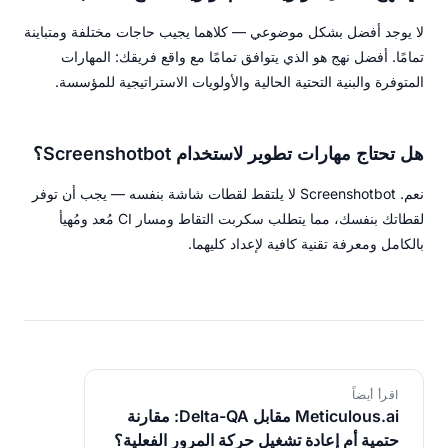
لا يوجد أفضل بشكل موضوعي — كلاهما يجيب حاجات مختلفة ومتباينة
تمامًا. أفضل نهج هو الذي يتوافق تمامًا مع واقع فريقك: المهارات
المتوفرة والبنية التحتية الحالية والأولويات الاستراتيجية للمؤسسة.
هل تحتاج مهارات تطوير لاستخدام Screenshotbot؟
نعم. Screenshotbot لا يلتقط لقطات شاشة بنفسه — يجب أن توفر
لقطاتك بنفسك، مما يتطلب سكربت التقاط ومسار CI مُعد ومُهيأ
بالكامل ومعرفة تقنية كافية لإعداد كليهما.
اقرأ أيضاً
Meticulous.ai مقابل Delta-QA: مقارنة
حتمية أم إعادة تشغيل حركة المرور الفعلية؟