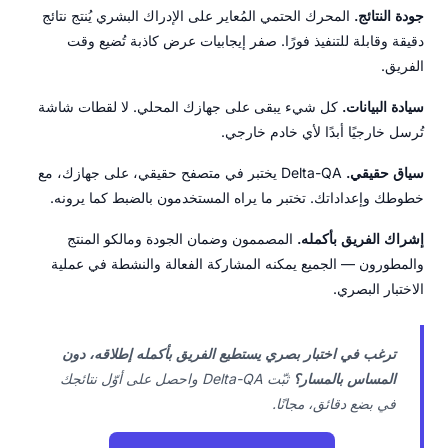
جودة النتائج.
المحرك الحتمي المُعاير على الإدراك البشري يُنتج نتائج
دقيقة وقابلة للتنفيذ فورًا. صفر إيجابيات عرض كاذبة تُضيع وقت
الفريق.
سيادة البيانات.
كل شيء يبقى على جهازك المحلي. لا لقطات شاشة
تُرسل خارجيًا أبدًا لأي خادم خارجي.
سياق حقيقي.
Delta-QA يختبر في متصفح حقيقي، على جهازك، مع
خطوطك وإعداداتك. تختبر ما يراه المستخدمون بالضبط كما يرونه.
إشراك الفريق بأكمله.
المصممون وضمان الجودة ومالكو المنتج
والمطورون — الجميع يمكنه المشاركة الفعالة والنشطة في عملية
الاختبار البصري.
ترغب في اختبار بصري يستطيع الفريق بأكمله إطلاقه، دون
المساس بالمسار؟
ثبّت Delta-QA واحصل على أوّل نتائجك
في بضع دقائق، مجانًا.