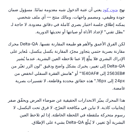
نهج
بدون كود
يعني أن عتبة الدخول شبه معدومة تمامًا. مسؤول ضمان
جودة وظيفي، ومصمم واجهات، ومالك منتج — أي ملف شخصي
يمكنه إطلاق جلسة اختبار بصري كاملة في دقائق معدودة. لا حاجة لـ
"بطل تقني" لإعداد الأداة أو صيانتها أو تحديثها الدورية.
لكن الفرق الأعمق والأهم هو طبيعة المقارنة نفسها. Delta-QA محرك
مقارنة بصرية حتمي يتجاوز مجرّد المقارنة بكسل ببكسل، مُعاير على
الإدراك البشري فلا يبلّغ إلا عما تلاحظه العين البشرية. عندما يُشير
Delta-QA إلى تغيير، يخبرك بشكل واضح ودقيق "لون الزر تغيّر من
#2563EB إلى #1E40AF" أو "هامش الفقرة السفلي انخفض من
24px إلى 16px." هذه حقائق محددة وقاطعة، لا تفسيرات بصرية
غامضة.
هذا المحرك يميّز الانحدارات الحقيقية عن ضوضاء العرض ويحقّق صفر
إيجابيات كاذبة. لا تباين في مكافحة التعرّج، لا فرق تحت البكسل، لا
رسوم متحركة ملتقطة في اللحظة الخاطئة. إذا لم تلاحظ العين
البشرية أيّ تغيير، لا يُبلّغ Delta-QA بشيء على الإطلاق.