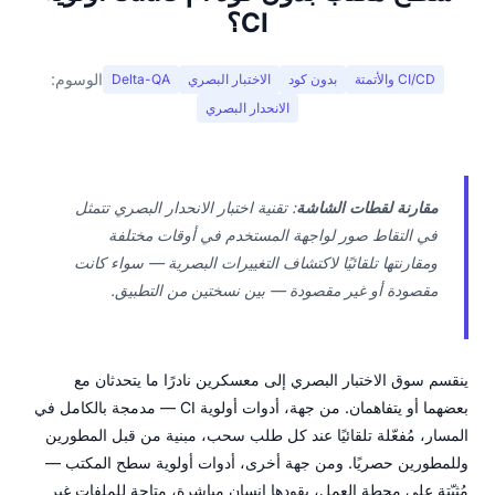
CI؟
الوسوم:
CI/CD والأتمتة
بدون كود
الاختبار البصري
Delta-QA
الانحدار البصري
مقارنة لقطات الشاشة
: تقنية اختبار الانحدار البصري تتمثل
في التقاط صور لواجهة المستخدم في أوقات مختلفة
ومقارنتها تلقائيًا لاكتشاف التغييرات البصرية — سواء كانت
مقصودة أو غير مقصودة — بين نسختين من التطبيق.
ينقسم سوق الاختبار البصري إلى معسكرين نادرًا ما يتحدثان مع
بعضهما أو يتفاهمان. من جهة، أدوات أولوية CI — مدمجة بالكامل في
المسار، مُفعّلة تلقائيًا عند كل طلب سحب، مبنية من قبل المطورين
وللمطورين حصريًا. ومن جهة أخرى، أدوات أولوية سطح المكتب —
مُثبّتة على محطة العمل، يقودها إنسان مباشرة، متاحة للملفات غير