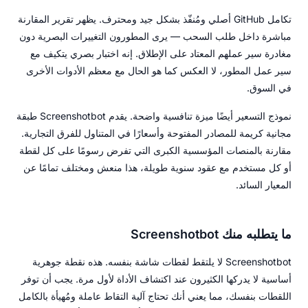
تكامل GitHub أصلي ومُنفّذ بشكل جيد ومحترف. يظهر تقرير المقارنة
مباشرة داخل طلب السحب — يرى المطورون التغييرات البصرية دون
مغادرة سير عملهم المعتاد على الإطلاق. إنه اختبار بصري يتكيف مع
سير عمل المطور، لا العكس كما هو الحال مع معظم الأدوات الأخرى
في السوق.
نموذج التسعير أيضًا ميزة تنافسية واضحة. يقدم Screenshotbot طبقة
مجانية كريمة للمصادر المفتوحة وأسعارًا في المتناول للفرق التجارية.
مقارنة بالمنصات المؤسسية الكبرى التي تفرض رسومًا على كل لقطة
أو كل مستخدم مع عقود سنوية طويلة، هذا منعش ومختلف تمامًا عن
المعيار السائد.
ما يتطلبه منك Screenshotbot
Screenshotbot لا يلتقط لقطات شاشة بنفسه. هذه نقطة جوهرية
أساسية لا يدركها الكثيرون عند اكتشاف الأداة لأول مرة. يجب أن توفر
اللقطات بنفسك، مما يعني أنك تحتاج آلية التقاط عاملة ومُهيأة بالكامل