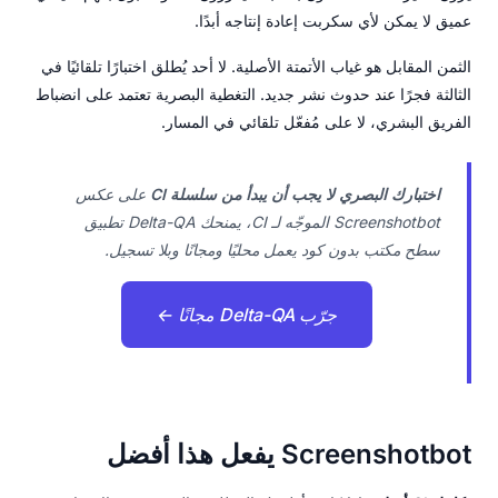
عميق لا يمكن لأي سكربت إعادة إنتاجه أبدًا.
الثمن المقابل هو غياب الأتمتة الأصلية. لا أحد يُطلق اختبارًا تلقائيًا في
الثالثة فجرًا عند حدوث نشر جديد. التغطية البصرية تعتمد على انضباط
الفريق البشري، لا على مُفعّل تلقائي في المسار.
اختبارك البصري لا يجب أن يبدأ من سلسلة CI
على عكس
Screenshotbot الموجّه لـ CI، يمنحك Delta-QA تطبيق
سطح مكتب بدون كود يعمل محليًا ومجانًا وبلا تسجيل.
جرّب Delta-QA مجانًا ←
Screenshotbot يفعل هذا أفضل