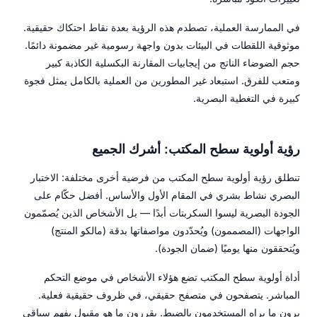
في الممارسة العملية، تصطدم هذه الرؤية بعدة نقاط احتكاك حقيقية.
موثوقية اللقطات في البيئات بدون واجهة رسومية غير مضمونة دائمًا.
حجم الضوضاء الناتج من إيجابيات المقارنة البكسلية الكاذبة كبير
ومتعب للفرق. استبعاد غير المطورين من العملية بالكامل يمثل فجوة
كبيرة في التغطية البصرية.
رؤية أولوية سطح المكتب: أشرك الجميع
تنطلق رؤية أولوية سطح المكتب من فرضية أخرى مختلفة: الاختبار
البصري نشاط بشري في المقام الأول والأساس. أفضل حكّام على
الجودة البصرية ليسوا السكربتات أبدًا — بل الأشخاص الذين يُصمّمون
الواجهات (المصممون) ويُحدّدون مواصفاتها بدقة (مالكو المنتج)
ويُتحققون منها يوميًا (ضمان الجودة).
أداة أولوية سطح المكتب تضع هؤلاء الأشخاص في موضع التحكم
المباشر. يتصفحون في متصفح حقيقي، في ظروف حقيقية فعلية.
يرون ما يراه المستخدمون بالضبط. يقررون ما هو مقبول بفهم سياقي