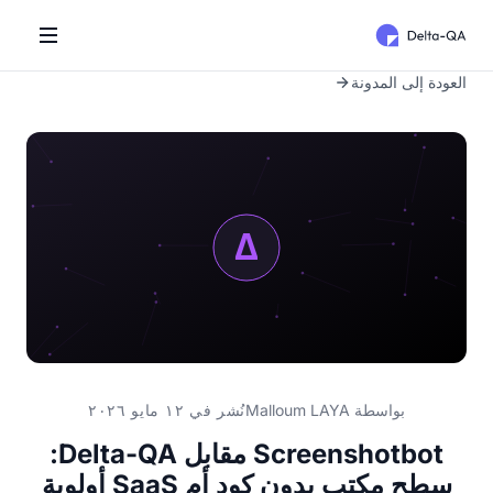
العودة إلى المدونة
بواسطة
Malloum LAYA
نُشر في ١٢ مايو ٢٠٢٦
Screenshotbot مقابل Delta-QA:
سطح مكتب بدون كود أم SaaS أولوية