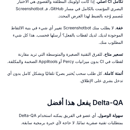
تكامل CI أصلي.
إذا كانت أولويتك المطلقة والقصوى هي الاختبار
البصري المؤتمت بالكامل في مسار GitHub، فـ Screenshotbot
مُصمم وُجه بالضبط لهذا الغرض المحدد.
خفة.
لا يطلب منك Screenshotbot تغيير أي شيء في بنية الالتقاط
الموجودة لديك. لديك لقطات بالفعل؟ أرسلها فحسب. هذا كل شيء
المطلوب منك.
تسعير متاح.
للفرق التقنية الصغيرة والمتوسطة التي تريد مقارنة
لقطات في CI بدون ميزانيات Percy أو Applitools الضخمة والمكلفة.
أتمتة كاملة.
كل طلب سحب يُختبر بصريًا تلقائيًا وبشكل كامل بدون أي
تدخل بشري على الإطلاق.
Delta-QA يفعل هذا أفضل
سهولة الوصول.
أي عضو في الفريق يمكنه استخدام Delta-QA
بمتطلبات تقنية صفرية تمامًا. لا حاجة لأي خبرة برمجية سابقة.