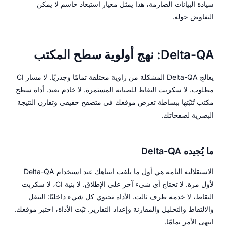
سيادة البيانات الصارمة، هذا يمثل معيار استبعاد حاسم لا يمكن
التفاوض حوله.
Delta-QA: نهج أولوية سطح المكتب
يعالج Delta-QA المشكلة من زاوية مختلفة تمامًا وجذريًا. لا مسار CI
مطلوب. لا سكربت التقاط للصيانة المستمرة. لا خادم بعيد. أداة سطح
مكتب تُثبّتها ببساطة تعرض موقعك في متصفح حقيقي وتقارن النتيجة
البصرية لصفحاتك.
ما يُجيده Delta-QA
الاستقلالية التامة هي أول ما يلفت انتباهك عند استخدام Delta-QA
لأول مرة. لا تحتاج أي شيء آخر على الإطلاق. لا بنية CI، لا سكربت
التقاط، لا خدمة طرف ثالث. الأداة تحتوي كل شيء داخليًا: التنقل
والالتقاط والتحليل والمقارنة وإعداد التقارير. ثبّت الأداة، اختبر موقعك.
انتهى الأمر تمامًا.