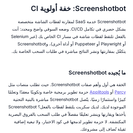
Screenshotbot: خفة أولوية CI
Screenshotbot خدمة SaaS لمقارنة لقطات الشاشة متخصصة
بشكل حصري في تكامل CI/CD. وضعه السوقي واضح ومحدد: أنت
بالفعل تلتقط لقطات شاشة في مسار CI الخاص بك (عبر Selenium
أو Playwright أو Puppeteer أو أداة أخرى)، وScreenshotbot
يتكفّل بمقارنتها ونشر النتائج مباشرة في طلبات السحب الخاصة بك.
ما يُجيده Screenshotbot
الخفة هي أول وأهم صفات Screenshotbot. حيث تطلب منصات مثل
Percy
أو
Applitools
حزمة تطوير برمجية خاصة وتكوينًا معقدًا وتعلمًا
كبيرًا واستثمارًا زمنيًا، يتّصل Screenshotbot مباشرة بالبنية التحتية
الموجودة لديك. لديك سكربت يلتقط لقطات بالفعل؟ Screenshotbot
يأخذها ويقارنها وينشر تعليقًا مفصلاً في طلب السحب بالفروق البصرية
المكتشفة. لا حزمة تطوير لدمجها في كود الاختبار، ولا تبعية إضافية
ثقيلة تُضاف إلى مشروعك.