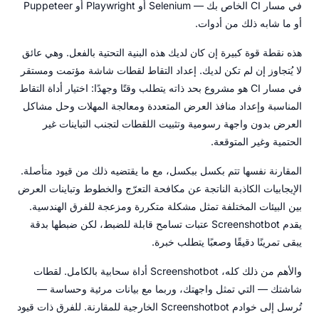
في مسار CI الخاص بك — Selenium أو Playwright أو Puppeteer
أو ما شابه ذلك من أدوات.
هذه نقطة قوة كبيرة إن كان لديك هذه البنية التحتية بالفعل. وهي عائق
لا يُتجاوز إن لم تكن لديك. إعداد التقاط لقطات شاشة مؤتمت ومستقر
في مسار CI هو مشروع بحد ذاته يتطلب وقتًا وجهدًا: اختيار أداة التقاط
المناسبة وإعداد منافذ العرض المتعددة ومعالجة المهلات وحل مشاكل
العرض بدون واجهة رسومية وتثبيت اللقطات لتجنب التباينات غير
الحتمية وغير المتوقعة.
المقارنة نفسها تتم بكسل ببكسل، مع ما يقتضيه ذلك من قيود متأصلة.
الإيجابيات الكاذبة الناتجة عن مكافحة التعرّج والخطوط وتباينات العرض
بين البيئات المختلفة تمثل مشكلة متكررة ومزعجة للفرق الهندسية.
يقدم Screenshotbot عتبات تسامح قابلة للضبط، لكن ضبطها بدقة
يبقى تمرينًا دقيقًا وصعبًا يتطلب خبرة.
والأهم من ذلك كله، Screenshotbot أداة سحابية بالكامل. لقطات
شاشتك — التي تمثل واجهتك، وربما مع بيانات مرئية وحساسة —
تُرسل إلى خوادم Screenshotbot الخارجية للمقارنة. للفرق ذات قيود