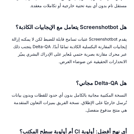
مستقل تام بدون أي بنية تحتية خارجية أو تكاملات معقدة.
هل Screenshotbot يتعامل مع الإيجابيات الكاذبة؟
يقدم Screenshotbot عتبات تسامح قابلة للضبط لكن لا يمكنه إزالة
إيجابيات المقارنة البكسلية الكاذبة تمامًا أبدًا. Delta-QA يتجنب ذلك
عبر محرك مقارنة بصرية حتمي مُعاير على الإدراك البشري يميّز
الانحدارات الحقيقية عن ضوضاء العرض.
هل Delta-QA مجاني؟
النسخة المكتبية مجانية بالكامل بدون أي حدود للقطات وبدون بيانات
تُرسل خارجيًا على الإطلاق. نسخة الفريق بميزات التعاون المتقدمة
هي منتج مدفوع منفصل.
أي نهج أفضل: أولوية CI أم أولوية سطح المكتب؟