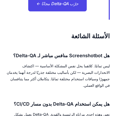
جرّب Delta-QA مجانًا ←
الأسئلة الشائعة
هل Screenshotbot منافس مباشر لـ Delta-QA؟
ليس تمامًا. كلاهما يحل نفس المشكلة الأساسية — اكتشاف
الانحدارات البصرية — لكن بأساليب مختلفة جذريًا لدرجة أنهما يخدمان
جمهورًا وسياقات استخدام مختلفة تمامًا. يتكاملان أكثر مما يتنافسان
في الواقع العملي.
هل يمكن استخدام Delta-QA بدون مسار CI/CD؟
نعم، وهذه إحدى مزاياه الرئيسية والقوية. Delta-QA يعمل بشكل