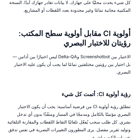
كل شيء يحدث محليًا على جهازك. لا بيانات تغادر جهازك أبدًا. النسخة
المكتبية مجانية تمامًا وغير محدودة بعدد اللقطات أو المشاريع.
أولوية CI مقابل أولوية سطح المكتب:
رؤيتان للاختبار البصري
الاختيار بين Screenshotbot وDelta-QA ليس اختيارًا بين أداتين —
بل اختيار بين رؤيتين مختلفتين تمامًا لما يجب أن يكون عليه الاختبار
البصري.
رؤية أولوية CI: أتمت كل شيء
تنطلق رؤية أولوية CI من فرضية أساسية: يجب أن يكون الاختبار
البصري مؤتمتًا بالكامل ومدمجًا في المسار ومنفّذًا بدون أي تدخل
بشري. كل طلب سحب يُفعّل تلقائيًا التقاط اللقطات والمقارنة التلقائية
وتوليد تقرير مفصل. يرى المطورون التغييرات البصرية في نفس تدفق
تغييرات الكود مباشرة.