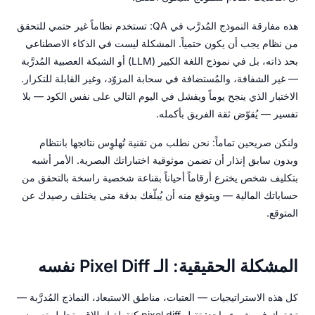
هذه مفارقة النموذج المُدرَّب في QA: تستخدم نظاماً غير حتمي للتحقق
من نظام يجب أن يكون حتمياً. المشكلة ليست في الذكاء الاصطناعي
بحد ذاته، بل في نموذج اللغة الكبير (LLM) أو الشبكة العصبية المُدرَّبة
— غير الشفافة، والمُستضافة في سحابة المزوّد، وغير القابلة للتكرار.
الاختبار الذي ينجح يوماً ويفشل في اليوم التالي على نفس الكود — بلا
تفسير — يُقوّض ثقة الفريق بأكمله.
ولنكن صريحين تماماً: نحن نطلب من تقنية تُهلوِس نتائجها بانتظام
وبدون سابق إنذار أن تضمن موثوقية اختباراتك البصرية. الأمر أشبه
بتكليف شخص يخترع أرقاماً أحياناً بقناعة شخصية راسخة بالتحقق من
حساباتك المالية — ويتوقع منه أن يُبلّغك بدقة متى يختلف رصيدك عن
المتوقع.
المشكلة الحقيقية: الـ Pixel Diff نفسه
كل هذه الاستراتيجيات — العتبات، مناطق الاستبعاد، النماذج المُدرَّبة —
تشترك في شيء واحد: تقبل pixel diff كنقطة انطلاق وتحاول تعويض