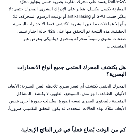
Delta-QA يعتمد على محرك مقارنة بصرية حتمي يتجاوز مجرّد
المقارنة بكسل ببكسل، مُعاير على الإدراك البشري. المحرك حتمي: لا
يتغيّر حسب GPU أو anti-aliasing أو توقيت الرسوم المتحركة، فلا
يبلّغ إلا عما تلاحظه العين البشرية. تُكتشف فقط الانحدارات البصرية
الحقيقية. هذه النتيجة تم التحقق منها على 429 حالة اختبار تشمل
صفحات تحتوي رسوماً متحركة ومحتوى ديناميكي وعرض عبر
المتصفحات.
هل يكتشف المحرك الحتمي جميع أنواع الانحدارات
البصرية؟
المحرك الحتمي يكتشف أي تغيير بصري تلاحظه العين البشرية: الأبعاد،
الألوان، الطباعة، الهوامش، التموضع، الظهور. لا يكتشف المشاكل
المتعلقة بالمحتوى البصري نفسه (صورة استُبدلت بصورة أخرى بنفس
الأبعاد، مثلاً). لهذه الحالات المحددة، قد يكون التحقق التكميلي ضرورياً.
كم من الوقت يُضاع فعلياً في فرز النتائج الإيجابية