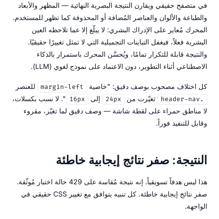
في متصفح حقيقي ويقارن النتيجة البصرية النهائية — المظهر والأبعاد
والطباعة والألوان والعناصر المُضافة أو المحذوفة كما تظهر للمستخدم.
المحرك مُعاير على الإدراك البشري: لا يبلّغ إلا عما تلاحظه العين
البشرية فعلاً، فيغفل التباينات التجميلية التي لا تمثل تغييرًا حقيقيًا.
والنتيجة قابلة للتكرار تمامًا، ويُحسَّن المحرك باستمرار بالذكاء
الاصطناعي أثناء التطوير، دون الاعتماد على نموذج لغوي (LLM).
كل اختلاف مصحوب بوصف دقيق: "خاصية
للعنصر
margin-left
تغيّرت من
إلى
". لا نسب بكسلات،
16px
24px
.header-nav
لا مناطق حمراء على لقطة شاشة — وصف دقيق لما تغيّر، مقروء
وقابل للتنفيذ فوراً.
النتيجة: صفر نتائج إيجابية خاطئة
هذا ليس هدفاً تسويقياً. إنه نتيجة مُقاسة على 429 حالة اختبار مُوثّقة.
صفر نتائج إيجابية خاطئة. كل تنبيه يتوافق مع تغيير CSS حقيقي في
الواجهة.