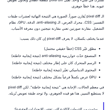
عيوبه. هذا خطأ جوهري.
الـ pixel diff يُقارن صوراً. الصورة هي النتيجة النهائية لعشرات طبقات
التفسير: CSS، محرك العرض، الـ anti-aliasing، الدقة، GPU، نظام
التشغيل. مقارنة صورتين تعني مقارنة نتيجتين دون معرفة الأسباب.
عندما يختلف بكسلان، لا يعرف pixel diff إن كان ذلك بسبب:
مطوّر غيّر CSS (خطأ حقيقي محتمل)
المتصفح حدّث خوارزمية anti-aliasing (نتيجة إيجابية خاطئة)
الرسم المتحرك كان على إطار مختلف (نتيجة إيجابية خاطئة)
المحتوى الديناميكي تغيّر (نتيجة إيجابية خاطئة)
GPU عرض بكسلاً فرعياً بشكل مختلف (نتيجة إيجابية خاطئة)
في معظم الحالات، الإجابة هي "نتيجة إيجابية خاطئة". لكن pixel diff
لا يستطيع التمييز. هذا هو قيده الجوهري، ولا توجد طبقة تعويض تُزيله.
سئمت من التنبيهات الكاذبة التي تخفي الانحدارات الحقيقية؟