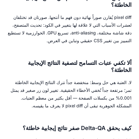
الخاطئة؟
pixel diff يُقارن صوراً نهائية دون فهم ما أنتجها. صورتان قد تختلفان
لعشرات الأسباب التي لا علاقة لها بتغيير في الكود: تحديث المتصفح،
دقة شاشة مختلفة، anti-aliasing، تسريع GPU. الخوارزمية لا تستطيع
التمييز بين تغيير CSS حقيقي وتباين في العرض.
ألا تكفي عتبات التسامح لتصفية النتائج الإيجابية
الخاطئة؟
لا. العتبة هي حل وسط: منخفضة جداً تترك النتائج الإيجابية الخاطئة
تمر؛ مرتفعة جداً تُخفي الأخطاء الحقيقية. تغيير لون زر صغير قد يمثل
0.001% من بكسلات الصفحة — أقل بكثير من معظم العتبات.
المشكلة الجوهرية تبقى أن pixel diff لا يعرف ما يقيسه.
كيف يحقق Delta-QA صفر نتائج إيجابية خاطئة؟