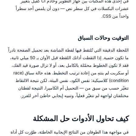
في إحدى هذه المكتبات بين جهاز التطوير وخادم CI كفيل بتغيير
عشرات البكسلات في كل سطر نص — دون أن يلمس أحد سطراً
واحداً من CSS.
التوقيت وحالات السباق
اللحظة الدقيقة التي تُلتقط فيها لقطة الشاشة بعد تحميل الصفحة نادراً
ما تكون حتمية. إذا التقطت أداتك اللقطة قبل الأوان بـ 50 ميلي ثانية،
فقد لا تكون الخطوط محمّلة بالكامل بعد، أو لا تزال صورة قيد الفك،
أو سكربت لم ينتهِ من إعادة ترتيب التخطيط. هذه حالة سباق (race
condition) كلاسيكية: نفس الكود، نفس البيئة، لكن نتيجة الالتقاط
تتغيّر حسب من سبق من — التحميل أم الكاميرا. النتيجة لقطتان
مختلفتان لواجهة لم تتغيّر فعلياً، وتنبيه إيجابي خاطئ آخر للفرز.
كيف تحاول الأدوات حل المشكلة
في مواجهة هذا الطوفان من النتائج الإيجابية الخاطئة، طوّرت كل أداة