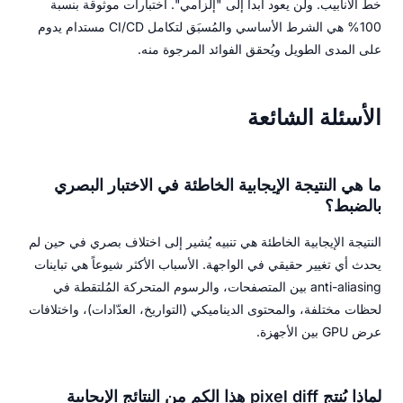
خط الأنابيب. ولن يعود أبداً إلى "إلزامي". اختبارات موثوقة بنسبة
100% هي الشرط الأساسي والمُسبَق لتكامل CI/CD مستدام يدوم
على المدى الطويل ويُحقق الفوائد المرجوة منه.
الأسئلة الشائعة
ما هي النتيجة الإيجابية الخاطئة في الاختبار البصري
بالضبط؟
النتيجة الإيجابية الخاطئة هي تنبيه يُشير إلى اختلاف بصري في حين لم
يحدث أي تغيير حقيقي في الواجهة. الأسباب الأكثر شيوعاً هي تباينات
anti-aliasing بين المتصفحات، والرسوم المتحركة المُلتقطة في
لحظات مختلفة، والمحتوى الديناميكي (التواريخ، العدّادات)، واختلافات
عرض GPU بين الأجهزة.
لماذا يُنتج pixel diff هذا الكم من النتائج الإيجابية