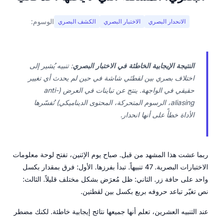
الوسوم:
الانحدار البصري
الاختبار البصري
الكشف البصري
النتيجة الإيجابية الخاطئة في الاختبار البصري
: تنبيه يُشير إلى
اختلاف بصري بين لقطتَي شاشة في حين لم يحدث أي تغيير
حقيقي في الواجهة. ينتج عن تباينات في العرض (anti-
aliasing، الرسوم المتحركة، المحتوى الديناميكي) تُفسّرها
الأداة خطأً على أنها انحدار.
ربما عشت هذا المشهد من قبل. صباح يوم الإثنين، تفتح لوحة معلومات
الاختبارات البصرية. 47 تنبيهاً. تبدأ بفرزها. الأول: فرق بمقدار بكسل
واحد على حافة زر. الثاني: ظل مُعرَض بشكل مختلف قليلاً. الثالث:
نص تغيّر تباعد حروفه بربع بكسل بين لقطتين.
عند التنبيه العشرين، تعلم أنها جميعها نتائج إيجابية خاطئة. لكنك مضطر