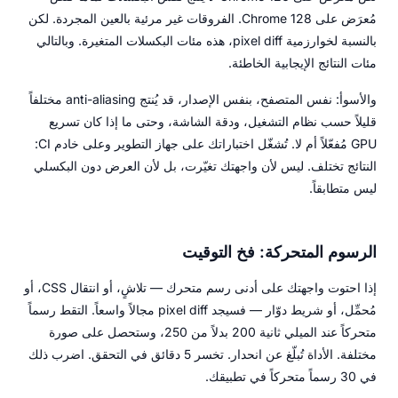
مُعرَض على Chrome 128. الفروقات غير مرئية بالعين المجردة. لكن
بالنسبة لخوارزمية pixel diff، هذه مئات البكسلات المتغيرة. وبالتالي
مئات النتائج الإيجابية الخاطئة.
والأسوأ: نفس المتصفح، بنفس الإصدار، قد يُنتج anti-aliasing مختلفاً
قليلاً حسب نظام التشغيل، ودقة الشاشة، وحتى ما إذا كان تسريع
GPU مُفعّلاً أم لا. تُشغّل اختباراتك على جهاز التطوير وعلى خادم CI:
النتائج تختلف. ليس لأن واجهتك تغيّرت، بل لأن العرض دون البكسلي
ليس متطابقاً.
الرسوم المتحركة: فخ التوقيت
إذا احتوت واجهتك على أدنى رسم متحرك — تلاشٍ، أو انتقال CSS، أو
مُحمِّل، أو شريط دوّار — فسيجد pixel diff مجالاً واسعاً. التقط رسماً
متحركاً عند الميلي ثانية 200 بدلاً من 250، وستحصل على صورة
مختلفة. الأداة تُبلّغ عن انحدار. تخسر 5 دقائق في التحقق. اضرب ذلك
في 30 رسماً متحركاً في تطبيقك.