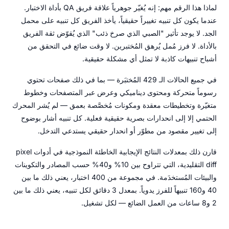
لماذا هذا الرقم مهم: إنه يُغيّر جوهرياً علاقة فريق QA بأداة الاختبار.
عندما يكون كل تنبيه تغييراً حقيقياً، يأخذ الفريق كل تنبيه على محمل
الجد. لا يوجد تأثير "الصبي الذي صرخ ذئب" الذي يُقوّض ثقة الفريق
بالأداة. لا فرز مُمل يُرهق المُختبرين. لا وقت ضائع في التحقق من
أشباح تنبيهات كاذبة لا تمثل أي مشكلة حقيقية.
في جميع الحالات الـ 429 المُختبَرة — بما في ذلك صفحات تحتوي
رسوماً متحركة ومحتوى ديناميكي وعرض عبر المتصفحات وخطوط
متغيّرة وتخطيطات معقدة ومكونات مُخصَّصة بعمق — لم يُشر المحرك
الحتمي إلا إلى انحدارات بصرية حقيقية فعلية. كل تنبيه أشار بوضوح
إلى تغيير مقصود من مطوّر أو انحدار حقيقي يستدعي التدخل.
قارن ذلك بمعدلات النتائج الإيجابية الخاطئة النموذجية في أدوات pixel
diff التقليدية، التي تتراوح بين 10% و40% حسب المصادر والتكوينات
والبيئات المُستخدَمة. في مجموعة من 400 اختبار، يعني ذلك ما بين
40 و160 تنبيهاً للفرز يدوياً. بمعدل 3 دقائق لكل تنبيه، يعني ذلك ما بين
2 و8 ساعات من العمل الضائع — لكل تشغيل.