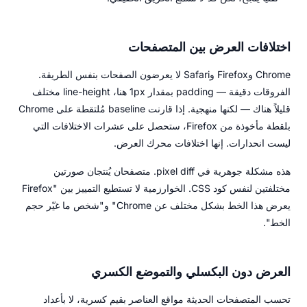
اختلافات العرض بين المتصفحات
Chrome وFirefox وSafari لا يعرضون الصفحات بنفس الطريقة.
الفروقات دقيقة — padding بمقدار 1px هنا، line-height مختلف
قليلاً هناك — لكنها منهجية. إذا قارنت baseline مُلتقطة على Chrome
بلقطة مأخوذة من Firefox، ستحصل على عشرات الاختلافات التي
ليست انحدارات. إنها اختلافات محرك العرض.
هذه مشكلة جوهرية في pixel diff. متصفحان يُنتجان صورتين
مختلفتين لنفس كود CSS. الخوارزمية لا تستطيع التمييز بين "Firefox
يعرض هذا الخط بشكل مختلف عن Chrome" و"شخص ما غيّر حجم
الخط".
العرض دون البكسلي والتموضع الكسري
تحسب المتصفحات الحديثة مواقع العناصر بقيم كسرية، لا بأعداد