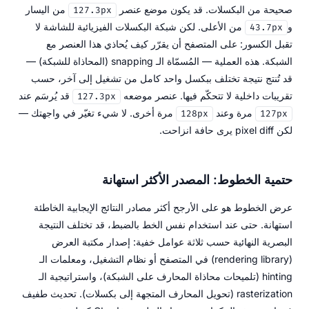
صحيحة من البكسلات. قد يكون موضع عنصر
من اليسار
127.3px
و
من الأعلى. لكن شبكة البكسلات الفيزيائية للشاشة لا
43.7px
تقبل الكسور: على المتصفح أن يقرّر كيف يُحاذي هذا العنصر مع
الشبكة. هذه العملية — المُسمّاة الـ snapping (المحاذاة للشبكة) —
قد تُنتج نتيجة تختلف ببكسل واحد كامل من تشغيل إلى آخر، حسب
تقريبات داخلية لا تتحكّم فيها. عنصر موضعه
قد يُرسَم عند
127.3px
مرة وعند
مرة أخرى. لا شيء تغيّر في واجهتك —
128px
127px
لكن pixel diff يرى حافة انزاحت.
حتمية الخطوط: المصدر الأكثر استهانة
عرض الخطوط هو على الأرجح أكثر مصادر النتائج الإيجابية الخاطئة
استهانة. حتى عند استخدام نفس الخط بالضبط، قد تختلف النتيجة
البصرية النهائية حسب ثلاثة عوامل خفية: إصدار مكتبة العرض
(rendering library) في المتصفح أو نظام التشغيل، ومعلمات الـ
hinting (تلميحات محاذاة المحارف على الشبكة)، واستراتيجية الـ
rasterization (تحويل المحارف المتجهة إلى بكسلات). تحديث طفيف