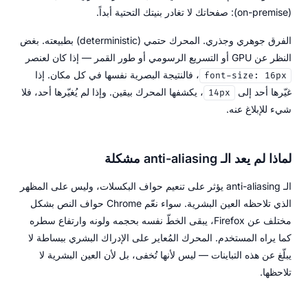
(on-premise): صفحاتك لا تغادر بنيتك التحتية أبداً.
الفرق جوهري وجذري. المحرك حتمي (deterministic) بطبيعته. بغض
النظر عن GPU أو التسريع الرسومي أو طور القمر — إذا كان لعنصر
، فالنتيجة البصرية نفسها في كل مكان. إذا
font-size: 16px
غيّرها أحد إلى
، يكشفها المحرك بيقين. وإذا لم يُغيّرها أحد، فلا
14px
شيء للإبلاغ عنه.
لماذا لم يعد الـ anti-aliasing مشكلة
الـ anti-aliasing يؤثر على تنعيم حواف البكسلات، وليس على المظهر
الذي تلاحظه العين البشرية. سواء نعّم Chrome حواف النص بشكل
مختلف عن Firefox، يبقى الخطّ نفسه بحجمه ولونه وارتفاع سطره
كما يراه المستخدم. المحرك المُعاير على الإدراك البشري ببساطة لا
يبلّغ عن هذه التباينات — ليس لأنها تُخفى، بل لأن العين البشرية لا
تلاحظها.