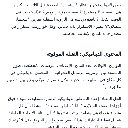
بعض الأدوات تقترح انتظار "استقرار" الصفحة قبل الالتقاط. لكن ما
هي الصفحة "المستقرة"؟ صفحة بمؤشر يومض؟ عدّاد يتحدث في
الوقت الفعلي؟ نافذة دردشة في الزاوية السفلية تعرض "شخصان
متصلان"؟ مفهوم الاستقرار ذاته ضبابي، وكل خوارزمية استقرار هي
مصدر جديد للنتائج الإيجابية الخاطئة.
المحتوى الديناميكي: القنبلة الموقوتة
التواريخ، الأوقات، عدد النتائج، الإعلانات، التوصيات المُخصّصة، صور
المستخدمين الرمزية، الرسائل العشوائية — المحتوى الديناميكي في
كل مكان في التطبيقات الحديثة. وكل عنصر ديناميكي يتغيّر بين لقطتين
يُطلق تنبيهاً.
الحل المعتاد: إخفاء المناطق الديناميكية. تُرسَم مستطيلات سوداء فوق
أجزاء الصفحة المتغيّرة. تُنشَأ "مناطق استبعاد". المشكلة أن كل
منطقة مُخفاة هي منطقة لم تعد تختبرها. تُقلّل النتائج الإيجابية الخاطئة
بتقليل تغطية اختباراتك. هذا كخفض صوت إنذار الحريق حتى لا يُزعجك
— تقنياً ينجح، لكن قد لا تسمع الحريق الحقيقي.