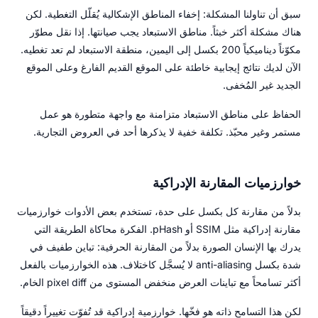
سبق أن تناولنا المشكلة: إخفاء المناطق الإشكالية يُقلّل التغطية. لكن
هناك مشكلة أكثر خبثاً. مناطق الاستبعاد يجب صيانتها. إذا نقل مطوّر
مكوّناً ديناميكياً 200 بكسل إلى اليمين، منطقة الاستبعاد لم تعد تغطيه.
الآن لديك نتائج إيجابية خاطئة على الموقع القديم الفارغ وعلى الموقع
الجديد غير المُخفى.
الحفاظ على مناطق الاستبعاد متزامنة مع واجهة متطورة هو عمل
مستمر وغير محبّذ. تكلفة خفية لا يذكرها أحد في العروض التجارية.
خوارزميات المقارنة الإدراكية
بدلاً من مقارنة كل بكسل على حدة، تستخدم بعض الأدوات خوارزميات
مقارنة إدراكية مثل SSIM أو pHash. الفكرة محاكاة الطريقة التي
يدرك بها الإنسان الصورة بدلاً من المقارنة الحرفية: تباين طفيف في
شدة بكسل anti-aliasing لا يُسجَّل كاختلاف. هذه الخوارزميات بالفعل
أكثر تسامحاً مع تباينات العرض منخفض المستوى من pixel diff الخام.
لكن هذا التسامح ذاته هو فخّها. خوارزمية إدراكية قد تُفوّت تغييراً دقيقاً