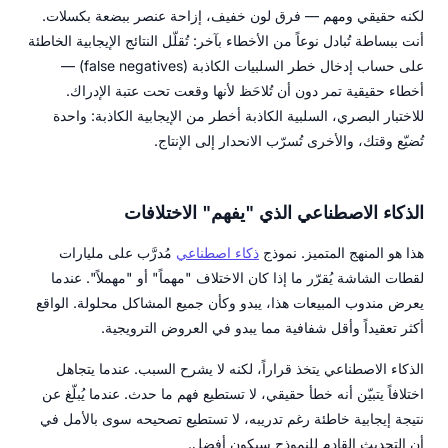
لكنه حقيقي ومهم — فرق لون خفيف، إزاحة عنصر ببضعة بكسلات.
أنت ببساطة تُبادل نوعاً من الأخطاء بآخر: تُقلّل النتائج الإيجابية الخاطئة
على حساب إدخال خطر السلبيات الكاذبة (false negatives) —
أخطاء حقيقية تمر دون أن تُلاحَظ لأنها وقعت تحت عتبة الإدراك.
للاختبار البصري، السلبية الكاذبة أخطر من الإيجابية الكاذبة: واحدة
تُضيّع وقتك، والأخرى تُسرّب الانحدار إلى الإنتاج.
الذكاء الاصطناعي الذي "يفهم" الاختلافات
هذا هو المنهج المتميز. نموذج
ذكاء اصطناعي
مُدرَّب على مليارات
لقطات الشاشة يُقرّر ما إذا كان الاختلاف "مهماً" أو "مهملاً". عندما
يعرض مندوب المبيعات هذا، يبدو وكأن جميع المشاكل محلولة. الواقع
أكثر تعقيداً وأقل شفافية مما يبدو في العروض الترويجية.
الذكاء الاصطناعي يتخذ قراراً، لكنه لا يشرح السبب. عندما يتجاهل
اختلافاً يتبيّن أنه خطأ حقيقي، لا تستطيع فهم ما حدث. عندما يُبلّغ عن
نتيجة إيجابية خاطئة رغم تدريبه، لا تستطيع تصحيحه سوى بالأمل في
أن التحديث القادم للنموذج سيكون أفضل.