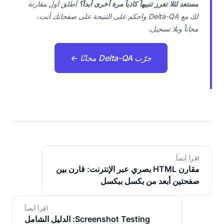
مستعد لئلا تفرز تنبيهاً كاذباً مرة أخرى أبداً؟
أطلق أول مقارنة
لك مع Delta-QA واحكم على النتيجة على صفحاتك أنت،
مجاناً وبلا تسجيل.
جرّب Delta-QA مجانًا ←
اقرأ أيضاً
مقارن HTML بصري عبر الإنترنت: قارن بين
صفحتين أبعد من بكسل ببكسل
اقرأ أيضاً
Screenshot Testing: الدليل الشامل