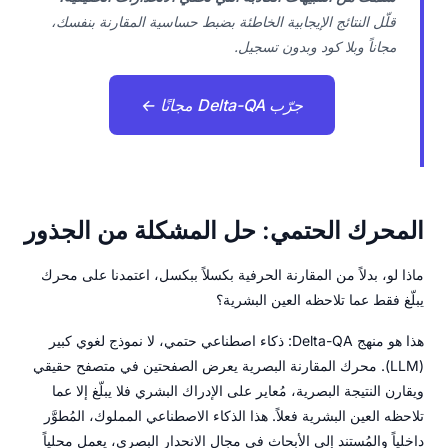
قلّل النتائج الإيجابية الخاطئة بضبط حساسية المقارنة بنفسك،
مجاناً وبلا كود وبدون تسجيل.
جرّب Delta-QA مجانًا ←
المحرك الحتمي: حل المشكلة من الجذور
ماذا لو، بدلاً من المقارنة الحرفية بكسلاً ببكسل، اعتمدنا على محرك
يبلّغ فقط عما تلاحظه العين البشرية؟
هذا هو منهج Delta-QA: ذكاء اصطناعي حتمي، لا نموذج لغوي كبير
(LLM). محرك المقارنة البصرية يعرض الصفحتين في متصفح حقيقي
ويقارن النتيجة البصرية، مُعاير على الإدراك البشري فلا يبلّغ إلا عما
تلاحظه العين البشرية فعلاً. هذا الذكاء الاصطناعي المملوك، المُطوَّر
داخلياً والمُستند إلى الأبحاث في مجال الانحدار البصري، يعمل محلياً