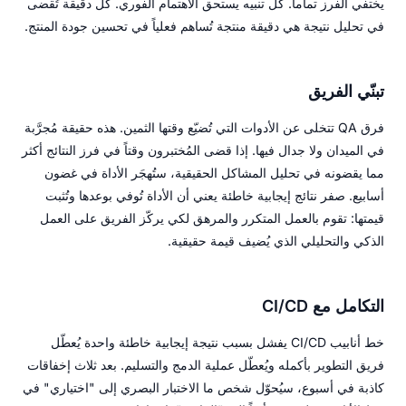
يختفي الفرز تماماً. كل تنبيه يستحق الاهتمام الفوري. كل دقيقة تُقضى
في تحليل نتيجة هي دقيقة منتجة تُساهم فعلياً في تحسين جودة المنتج.
تبنّي الفريق
فرق QA تتخلى عن الأدوات التي تُضيّع وقتها الثمين. هذه حقيقة مُجرَّبة
في الميدان ولا جدال فيها. إذا قضى المُختبرون وقتاً في فرز النتائج أكثر
مما يقضونه في تحليل المشاكل الحقيقية، ستُهجَر الأداة في غضون
أسابيع. صفر نتائج إيجابية خاطئة يعني أن الأداة تُوفي بوعدها وتُثبت
قيمتها: تقوم بالعمل المتكرر والمرهق لكي يركّز الفريق على العمل
الذكي والتحليلي الذي يُضيف قيمة حقيقية.
التكامل مع CI/CD
خط أنابيب CI/CD يفشل بسبب نتيجة إيجابية خاطئة واحدة يُعطّل
فريق التطوير بأكمله ويُعطّل عملية الدمج والتسليم. بعد ثلاث إخفاقات
كاذبة في أسبوع، سيُحوّل شخص ما الاختبار البصري إلى "اختياري" في