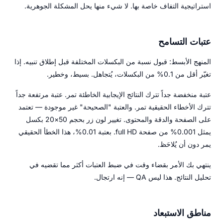
استراتيجية التفاف خاصة بها. لا شيء منها يحل المشكلة الجوهرية.
عتبات التسامح
المنهج الأبسط: قبول نسبة من البكسلات المختلفة قبل إطلاق تنبيه. إذا
تغيّر أقل من 0.1% من البكسلات، يُتجاهل. بسيط، وخطير.
عتبة منخفضة جداً تترك النتائج الإيجابية الخاطئة تمر. عتبة مرتفعة جداً
تترك الأخطاء الحقيقية تمر. والعتبة "الصحيحة" غير موجودة — تعتمد
على الصفحة والدقة والمحتوى. تغيير لون زر بحجم 50×20 بكسل
يمثل 0.001% من صفحة full HD. بعتبة 0.01%، هذا الخطأ الحقيقي
يمر دون أن يُلاحَظ.
ينتهي بك الأمر بقضاء وقت في ضبط العتبات أكثر مما تقضيه في
تحليل النتائج. هذا ليس QA — إنه ارتجال.
مناطق الاستبعاد