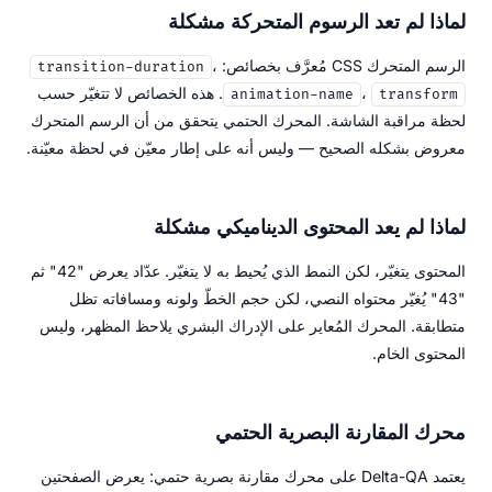
لماذا لم تعد الرسوم المتحركة مشكلة
الرسم المتحرك CSS مُعرَّف بخصائص:
،
transition-duration
،
. هذه الخصائص لا تتغيّر حسب
animation-name
transform
لحظة مراقبة الشاشة. المحرك الحتمي يتحقق من أن الرسم المتحرك
معروض بشكله الصحيح — وليس أنه على إطار معيّن في لحظة معيّنة.
لماذا لم يعد المحتوى الديناميكي مشكلة
المحتوى يتغيّر، لكن النمط الذي يُحيط به لا يتغيّر. عدّاد يعرض "42" ثم
"43" يُغيّر محتواه النصي، لكن حجم الخطّ ولونه ومسافاته تظل
متطابقة. المحرك المُعاير على الإدراك البشري يلاحظ المظهر، وليس
المحتوى الخام.
محرك المقارنة البصرية الحتمي
يعتمد Delta-QA على محرك مقارنة بصرية حتمي: يعرض الصفحتين