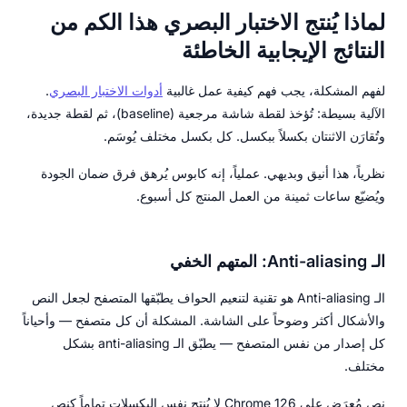
لماذا يُنتج الاختبار البصري هذا الكم من
النتائج الإيجابية الخاطئة
لفهم المشكلة، يجب فهم كيفية عمل غالبية
أدوات الاختبار البصري
.
الآلية بسيطة: تُؤخذ لقطة شاشة مرجعية (baseline)، ثم لقطة جديدة،
وتُقارَن الاثنتان بكسلاً ببكسل. كل بكسل مختلف يُوسَم.
نظرياً، هذا أنيق وبديهي. عملياً، إنه كابوس يُرهق فرق ضمان الجودة
ويُضيّع ساعات ثمينة من العمل المنتج كل أسبوع.
الـ Anti-aliasing: المتهم الخفي
الـ Anti-aliasing هو تقنية لتنعيم الحواف يطبّقها المتصفح لجعل النص
والأشكال أكثر وضوحاً على الشاشة. المشكلة أن كل متصفح — وأحياناً
كل إصدار من نفس المتصفح — يطبّق الـ anti-aliasing بشكل
مختلف.
نص مُعرَض على Chrome 126 لا يُنتج نفس البكسلات تماماً كنص