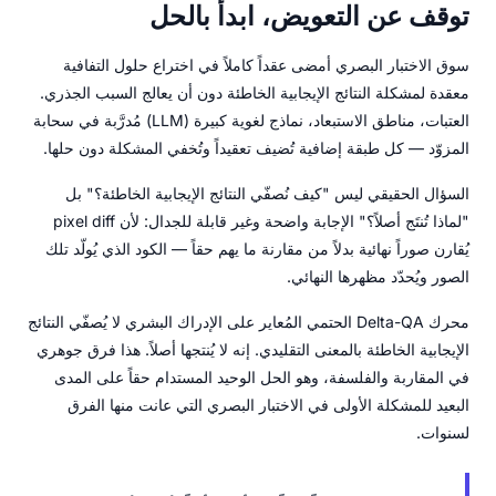
توقف عن التعويض، ابدأ بالحل
سوق الاختبار البصري أمضى عقداً كاملاً في اختراع حلول التفافية
معقدة لمشكلة النتائج الإيجابية الخاطئة دون أن يعالج السبب الجذري.
العتبات، مناطق الاستبعاد، نماذج لغوية كبيرة (LLM) مُدرَّبة في سحابة
المزوّد — كل طبقة إضافية تُضيف تعقيداً وتُخفي المشكلة دون حلها.
السؤال الحقيقي ليس "كيف نُصفّي النتائج الإيجابية الخاطئة؟" بل
"لماذا تُنتَج أصلاً؟" الإجابة واضحة وغير قابلة للجدال: لأن pixel diff
يُقارن صوراً نهائية بدلاً من مقارنة ما يهم حقاً — الكود الذي يُولّد تلك
الصور ويُحدّد مظهرها النهائي.
محرك Delta-QA الحتمي المُعاير على الإدراك البشري لا يُصفّي النتائج
الإيجابية الخاطئة بالمعنى التقليدي. إنه لا يُنتجها أصلاً. هذا فرق جوهري
في المقاربة والفلسفة، وهو الحل الوحيد المستدام حقاً على المدى
البعيد للمشكلة الأولى في الاختبار البصري التي عانت منها الفرق
لسنوات.