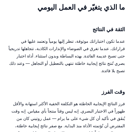
ما الذي يتغيّر في العمل اليومي
الثقة في النتائج
عندما تكون اختباراتك موثوقة، تنظر إليها يومياً وتعتمد عليها في
قراراتك. عندما تغرق في الضوضاء والإنذارات الكاذبة، تتجاهلها تدريجياً
حتى تصبح عديمة الفائدة. بهذه البساطة وبدون استثناء. أداة اختبار
بصري تُنتج نتائج إيجابية خاطئة تنتهي بالتعطيل أو التجاهل — وعند ذلك
تصبح بلا فائدة.
وقت الفرز
فرز النتائج الإيجابية الخاطئة هو التكلفة الخفية الأكثر استهانة والأقل
ظهوراً في الاختبار البصري. إنه ليس وقتاً منتجاً بأي مقياس. إنه وقت
يُنفَق في تأكيد أن كل شيء على ما يرام — عمل روتيني كان من
المفترض أن تُؤتمته الأداة منذ البداية. مع صفر نتائج إيجابية خاطئة،