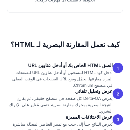
كيف تعمل المقارنة البصرية لـ HTML؟
الصق HTML الخاص بك أو أدخل عناوين URL
1
أدخل كود HTML للنسختين أو أدخل عناوين URL للصفحات
المراد مقارنتها. يحمّل وضع URL الصفحات في الوقت الفعلي
في متصفح Chromium.
عرض وتحليل تلقائي
2
يعرض Delta-QA كل صفحة في متصفح حقيقي، ثم يقارن
النتيجة البصرية بمحرك مقارنة بصرية حتمي مُعاير على الإدراك
البشري.
عرض الاختلافات المميزة
3
تُعرض النتائج جنباً إلى جنب مع تمييز العناصر المعدّلة مباشرة