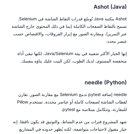
Ashot (Java)
Ashot مكتبة Java تُوسّع قدرات التقاط الشاشة في Selenium.
تسمح بالتقاط الصفحات الكاملة (بما في ذلك المحتوى خارج الشاشة
عبر التمرير)، ومقارنة الصور مع إبراز الفروقات، والاقتصاص حسب
عنصر محدد.
إنها الخيار الأكثر شعبية في بيئة Java/Selenium، لكنها تبقى أداة
منخفضة المستوى. لديك الطوب، لكن البيت عليك بناؤه بنفسك.
needle (Python)
needle إضافة pytest تدمج Selenium مع مقارنة الصور. تقارن
لقطات الشاشة لصفحات كاملة أو عناصر محددة، تستخدم Pillow
للمقارنة، وتتكامل بسلاسة مع pytest.
شهد المشروع فترات من عدم النشاط، والتوثيق قد يكون ناقصًا. إنه
خيار مقبول لاحتياجات متواضعة، لكنه يُظهر حدوده في المشاريع