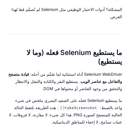
المشكلة؟ أدوات الاختبار الوظيفي مثل Selenium لم تُصمَّم قط لهذا
الغرض.
ما يستطيع Selenium فعله (وما لا
يستطيع)
Selenium WebDriver أداة استثنائية لما صُمِّم من أجله:
قيادة متصفح
والتفاعل مع عناصر الويب
. يستطيع النقر والكتابة والتنقل والانتظار
والتحقق من وجود العناصر أو محتواها في DOM.
ما يستطيع Selenium فعله على الصعيد البصري يتلخص في شيء
واحد بالضبط:
. هذه الطريقة تلتقط الحالة
takeScreenshot()
الحالية للمتصفح كصورة PNG. هذا كل شيء. لا مقارنة، لا فروقات، لا
عتبات تسامح، لا إخفاء للمناطق الديناميكية.