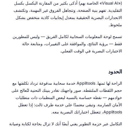
(«Visual AI» الخاصة بهم) أذكى بكثير من المقارنة البكسل بكسل
التقليدية. تفهم بنية الصفحة، وتتجاهل الفروق غير المهمة، وتكتشف
الانحدارات البصرية الحقيقية بمعدل إيجابيات كاذبة منخفض بشكل
ملحوظ.
تسمح لوحة المعلومات السحابية لكامل الفريق — وليس للمطورين
فقط — برؤية النتائج، والموافقة على التغييرات، ومتابعة حالة
الاختبارات البصرية في الوقت الفعلي.
الحدود
الراحة لها ثمنها. Applitools خدمة سحابية مدفوعة تزداد تكلفتها مع
حجم اللقطات الملتقطة. صور واجهتك تغادر بنيتك التحتية لتُعالج على
خوادمهم — نقطة حساسة بالنسبة لبعض المنظمات ذات متطلبات
الأمان الصارمة. وتبقى معتمدًا على خدمة طرف ثالث: إذا تعطل
Applitools، تتعطل اختباراتك البصرية معه.
التكامل عبر حزمة التطوير يعني أيضًا أنك لا تزال بحاجة لكتابة وصيانة