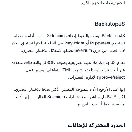
الحقيقية ذات الحجم الكبير.
BackstopJS
BackstopJS ليست بالضبط إضافة Selenium — إنها أداة مستقلة
تستخدم Puppeteer أو Playwright في الخلفية. لكنها تستحق الذكر
لأن العديد من فرق Selenium تضيفها كمكمّل للاختبار البصري.
تقدم BackstopJS تهيئة تصريحية بصيغة JSON، والتقاطات متعددة
عبر أبعاد عرض مختلفة، وتقرير HTML تفاعلي، وسير عمل
approve/reject لإدارة التغييرات.
إنها على الأرجح الأداة مفتوحة المصدر الأكثر نضجًا للاختبار البصري.
لكنها لا تتكامل مباشرة مع اختبارات Selenium الحالية — إنها أداة
منفصلة بخط أنابيب خاص بها.
الحدود المشتركة للإضافات