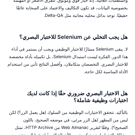
والمتطلبات العالية، إنه خيار قوي وموثوق. للفرق الأصغر أو المهتمة
بخصوصية البيانات، قد تكون التكاليف والاعتماد على السحابة عائقًا
حقيقيًا. توجد بدائل محلية مجانية مثل Delta-QA.
هل يجب التخلي عن Selenium للاختبار البصري؟
لا. يبقى Selenium ممتازًا للاختبار الوظيفي ويجب أن يستمر في أداء
هذا الدور. الفكرة ليست استبدال Selenium، بل تكميله بأداة مخصصة
للاختبار البصري. التخصصان متكاملان، وأفضل النتائج تأتي من استخدام
الأداة المناسبة لكل حاجة.
هل الاختبار البصري ضروري حقًا إذا كانت لديك
اختبارات وظيفية شاملة؟
بالتأكيد. تتحقق الاختبارات الوظيفية من السلوك (هل يعمل الزر؟) لكن
ليس من المظهر (هل الزر مرئي، في موضعه الصحيح، باللون
الصحيح؟). وفقًا لتقرير Web Almanac من HTTP Archive، تمثل
مشاكل التخطيط حصة كبيرة من الأخطاء التي يُبلغ عنها المستخدمون