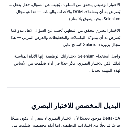
الاختبار الوظيفي يتحقق من السلوك. يُجيب عن السؤال: «هل يفعل ما
يُفترض به أن يفعله؟». DOM والأحداث والبيانات — هذا هو مجال
Selenium، وفيه يتفوق بلا منازع.
الاختبار البصري يتحقق من المظهر. يُجيب عن السؤال: «هل يبدو كما
يُفترض به أن يبدو؟». البكسلات والتخطيطات والعرض المرئي — هذا
مجال يزوره Selenium كسائح عابر.
واصل استخدام Selenium لاختباراتك الوظيفية. إنها الأداة المناسبة
لذلك. لكن للاختبار البصري، فكّر جديًا في أداة صُمِّمت من الأساس
لهذه المهمة تحديدًا.
البديل المخصص للاختبار البصري
Delta-QA
موجود تحديدًا لأن الاختبار البصري لا ينبغي أن يكون منتجًا
فرعيًا مُرتجلًا من اختباراتك الوظيفية. إنها أداة مخصصة، صُمِّمت من