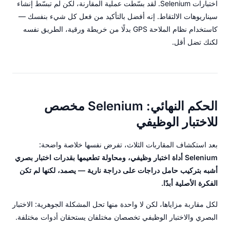
اختبارات Selenium. لقد بسّطت عملية المقارنة، لكن لم تبسّط إنشاء
سيناريوهات الالتقاط. إنه أفضل بالتأكيد من فعل كل شيء بنفسك —
كاستخدام نظام الملاحة GPS بدلًا من خريطة ورقية، الطريق نفسه
لكنك تضل أقل.
الحكم النهائي: Selenium مخصص
للاختبار الوظيفي
بعد استكشاف المقاربات الثلاث، تفرض نفسها خلاصة واضحة:
Selenium أداة اختبار وظيفي، ومحاولة تطعيمها بقدرات اختبار بصري
أشبه بتركيب حامل دراجات على دراجة نارية — يصمد، لكنها لم تكن
الفكرة الأصلية أبدًا.
لكل مقاربة مزاياها، لكن لا واحدة منها تحل المشكلة الجوهرية: الاختبار
البصري والاختبار الوظيفي تخصصان مختلفان يستحقان أدوات مختلفة.