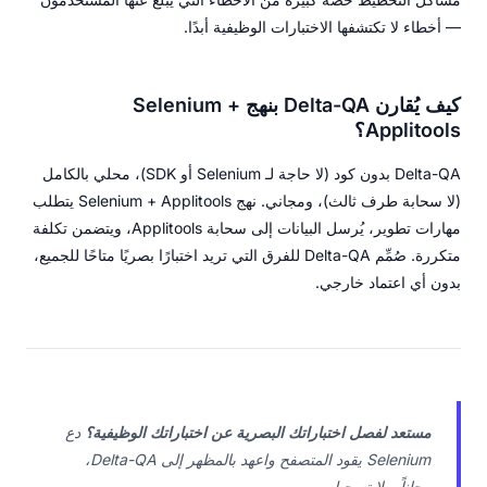
— أخطاء لا تكتشفها الاختبارات الوظيفية أبدًا.
كيف يُقارن Delta-QA بنهج Selenium +
Applitools؟
Delta-QA بدون كود (لا حاجة لـ Selenium أو SDK)، محلي بالكامل
(لا سحابة طرف ثالث)، ومجاني. نهج Selenium + Applitools يتطلب
مهارات تطوير، يُرسل البيانات إلى سحابة Applitools، ويتضمن تكلفة
متكررة. صُمِّم Delta-QA للفرق التي تريد اختبارًا بصريًا متاحًا للجميع،
بدون أي اعتماد خارجي.
مستعد لفصل اختباراتك البصرية عن اختباراتك الوظيفية؟
دع
Selenium يقود المتصفح واعهد بالمظهر إلى Delta-QA،
مجاناً وبلا تسجيل.