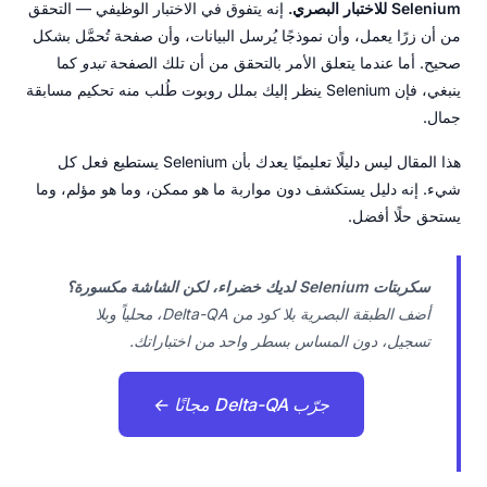
Selenium للاختبار البصري.
إنه يتفوق في الاختبار الوظيفي — التحقق
من أن زرًا يعمل، وأن نموذجًا يُرسل البيانات، وأن صفحة تُحمَّل بشكل
صحيح. أما عندما يتعلق الأمر بالتحقق من أن تلك الصفحة
تبدو
كما
ينبغي، فإن Selenium ينظر إليك بملل روبوت طُلب منه تحكيم مسابقة
جمال.
هذا المقال ليس دليلًا تعليميًا يعدك بأن Selenium يستطيع فعل كل
شيء. إنه دليل يستكشف دون مواربة ما هو ممكن، وما هو مؤلم، وما
يستحق حلًا أفضل.
سكربتات Selenium لديك خضراء، لكن الشاشة مكسورة؟
أضف الطبقة البصرية بلا كود من Delta-QA، محلياً وبلا
تسجيل، دون المساس بسطر واحد من اختباراتك.
جرّب Delta-QA مجانًا ←