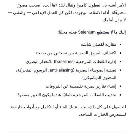
الأمر أشبه بأن يُعطوك كاميرا ويُقال لك: «ها أنت، أصبحت مصورًا
محترفًا». أداة الالتقاط موجودة، لكن كل العمل الإبداعي — والتقني —
لا يزال أمامك.
إليك ما
لا يستطيع
Selenium فعله محليًا:
مقارنة لقطتَي شاشة
اكتشاف الفروق البصرية بين نسختين من صفحة
إدارة اللقطات المرجعية (baselines) للانحدار البصري
تصفية الضوضاء البصرية (anti-aliasing، الرسوم المتحركة،
المحتوى الديناميكي)
إنشاء تقارير بصرية تفصيلية عن الفروقات
تحديث اللقطات المرجعية تلقائيًا عندما يكون التغيير مقصودًا
للحصول على كل ذلك، يجب عليك البناء أو التكامل مع أدوات خارجية.
لنستعرض الخيارات المتاحة.