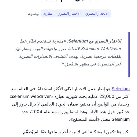
الوسوم:
الانحدار البصري
الاختبار البصري
مقارنة
الاختبار البصري مع Selenium
:
«مقاربة تستخدم إطار عمل
Selenium WebDriver لالتقاط صور واجهات الويب ومقارنتها
بلقطات مرجعية بصرية، بهدف اكتشاف الانحدارات البصرية
غير المقصودة في مظهر التطبيق.»
Selenium
هو إطار عمل الاختبار الآلي الأكثر استخدامًا في العالم. مع
أكثر من 22,000 عملية بحث شهرية لعبارة «selenium webdriver»
وحدها، من الواضح أن مجتمع ضمان الجودة العالمي لا يزال يدور إلى
حد كبير حول هذه الأداة. وهذا له ما يبرره: منذ عام 2004، حدد
Selenium معنى «أتمتة المتصفح».
لكن هنا تكمن المشكلة التي لا يريد أحد سماعها حقًا:
لم يُصمَّم