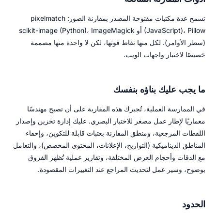
تسمح عدة مكتبات مفتوحة المصدر بمقارنة الصور: pixelmatch
(JavaScript)، Pillow أو scikit-image (Python)، ImageMagick
(سطر الأوامر). لكل منها نقاط قوتها، لكن لا واحدة منها مصممة
خصيصًا لاختبار واجهات الويب.
ما يجب عليك بناؤه بنفسك
في الممارسة العملية، تُجبرك هذه المقاربة على أن تصبح مهندسًا
معماريًا لإطار عمل مصغر للاختبار البصري. عليك إدارة تخزين وإصدار
اللقطات المرجعية، ومنطق المقارنة بعتبات قابلة للتكوين، وإخفاء
المناطق الديناميكية (التواريخ، الإعلانات، المحتوى المخصص)، والتعامل
مع الدقات وأحجام العرض المختلفة، وتقارير عملية تُظهر الفروق
بوضوح، وسير عمل لتحديث المراجع عند التغييرات المقصودة.
الحدود