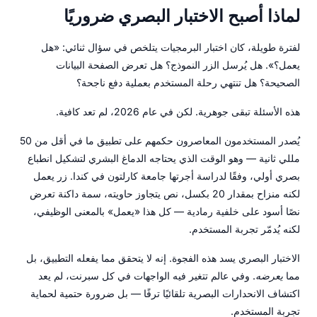
لماذا أصبح الاختبار البصري ضروريًا
لفترة طويلة، كان اختبار البرمجيات يتلخص في سؤال ثنائي: «هل
يعمل؟». هل يُرسل الزر النموذج؟ هل تعرض الصفحة البيانات
الصحيحة؟ هل تنتهي رحلة المستخدم بعملية دفع ناجحة؟
هذه الأسئلة تبقى جوهرية. لكن في عام 2026، لم تعد كافية.
يُصدر المستخدمون المعاصرون حكمهم على تطبيق ما في أقل من 50
مللي ثانية — وهو الوقت الذي يحتاجه الدماغ البشري لتشكيل انطباع
بصري أولي، وفقًا لدراسة أجرتها جامعة كارلتون في كندا. زر يعمل
لكنه منزاح بمقدار 20 بكسل، نص يتجاوز حاويته، سمة داكنة تعرض
نصًا أسود على خلفية رمادية — كل هذا «يعمل» بالمعنى الوظيفي،
لكنه يُدمّر تجربة المستخدم.
الاختبار البصري يسد هذه الفجوة. إنه لا يتحقق مما يفعله التطبيق، بل
مما
يعرضه
. وفي عالم تتغير فيه الواجهات في كل سبرنت، لم يعد
اكتشاف الانحدارات البصرية تلقائيًا ترفًا — بل ضرورة حتمية لحماية
تجربة المستخدم.