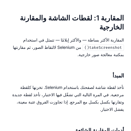
المقاربة 1: لقطات الشاشة والمقارنة
الخارجية
المقاربة الأكثر بساطة — والأكثر إيلامًا — تتمثل في استخدام
من Selenium لالتقاط الصور، ثم مقارنتها
takeScreenshot()
بمكتبة معالجة صور خارجية.
المبدأ
تأخذ لقطة شاشة لصفحتك باستخدام Selenium. تخزنها كلقطة
مرجعية. في المرة التالية التي تشغّل فيها الاختبار، تأخذ لقطة جديدة
وتقارنها بكسل بكسل مع المرجع. إذا تجاوزت الفروق عتبة معينة،
يفشل الاختبار.
أدوات المقارنة الشائعة