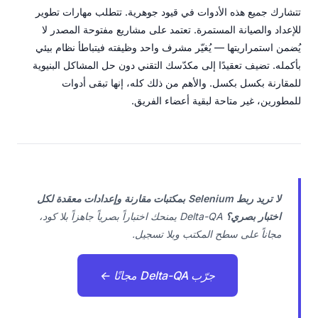
تتشارك جميع هذه الأدوات في قيود جوهرية. تتطلب مهارات تطوير
للإعداد والصيانة المستمرة. تعتمد على مشاريع مفتوحة المصدر لا
يُضمن استمراريتها — يُغيّر مشرف واحد وظيفته فيتباطأ نظام بيئي
بأكمله. تضيف تعقيدًا إلى مكدّسك التقني دون حل المشاكل البنيوية
للمقارنة بكسل بكسل. والأهم من ذلك كله، إنها تبقى أدوات
للمطورين، غير متاحة لبقية أعضاء الفريق.
لا تريد ربط Selenium بمكتبات مقارنة وإعدادات معقدة لكل
اختبار بصري؟
Delta-QA يمنحك اختباراً بصرياً جاهزاً بلا كود،
مجاناً على سطح المكتب وبلا تسجيل.
جرّب Delta-QA مجانًا ←