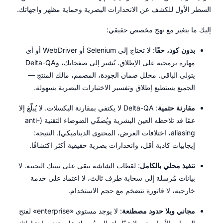
السطر الأول للكشف عن الانحدارات البصرية وحماية مظهر واجهاتك.
إليك ما يتغير مع نهج مخصص حقيقي:
بدون كود، حقًا
: لا تحتاج إلى Selenium أو WebDriver أو أي
مهارة برمجية على الإطلاق. تُشير إلى صفحاتك، وDelta-QA
يتولى الباقي. محلل ضمان الجودة، المصمم، مالك المنتج —
الجميع يستطيع إطلاق وتفسير الاختبارات البصرية بسهولة.
مقارنة حتمية
: Delta-QA لا يكتفي بمقارنة البكسلات. لا يُبلّغ إلا
عمّا قد تلاحظه العين البشرية ويُصفّي الضوضاء التقنية (anti-
aliasing، اختلافات العرض، المحتوى الديناميكي). النتيجة:
إيجابيات كاذبة أقل، وانحدارات بصرية حقيقية أكثر اكتشافًا.
تنفيذ محلي بالكامل
: لقطات الشاشة تبقى على بنيتك التحتية. لا
بيانات مُرسلة إلى سحابة طرف ثالث، لا اعتماد على خدمة
خارجية، لا فاتورة تتضخم مع حجم الاستخدام.
مجاني وبلا حدود مصطنعة
: لا يوجد مستوى «enterprise» لفتح