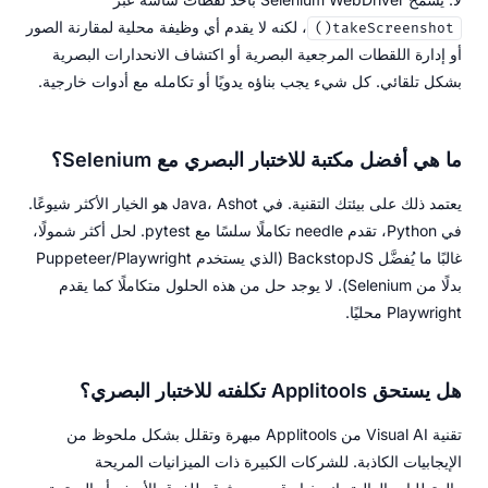
، لكنه لا يقدم أي وظيفة محلية لمقارنة الصور
takeScreenshot()
أو إدارة اللقطات المرجعية البصرية أو اكتشاف الانحدارات البصرية
بشكل تلقائي. كل شيء يجب بناؤه يدويًا أو تكامله مع أدوات خارجية.
ما هي أفضل مكتبة للاختبار البصري مع Selenium؟
يعتمد ذلك على بيئتك التقنية. في Java، Ashot هو الخيار الأكثر شيوعًا.
في Python، تقدم needle تكاملًا سلسًا مع pytest. لحل أكثر شمولًا،
غالبًا ما يُفضَّل BackstopJS (الذي يستخدم Puppeteer/Playwright
بدلًا من Selenium). لا يوجد حل من هذه الحلول متكاملًا كما يقدم
Playwright محليًا.
هل يستحق Applitools تكلفته للاختبار البصري؟
تقنية Visual AI من Applitools مبهرة وتقلل بشكل ملحوظ من
الإيجابيات الكاذبة. للشركات الكبيرة ذات الميزانيات المريحة