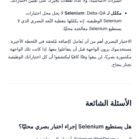
الميزات الأساسية، ولا عدّاد لقطات يُجبرك على تقنين اختباراتك.
مكمّل لـ Selenium
: Delta-QA لا يحل محل اختبارات
Selenium الوظيفية. إنه يكمّلها بتغطية البُعد البصري الذي لا
يستطيع Selenium معالجته محليًا.
الاختبار البصري أهم من أن يُعامل كإضافة مُلحقة في اللحظة الأخيرة.
مستخدموك يرون الواجهة قبل أن يتفاعلوا معها. إذا كانت تلك الواجهة
مكسورة بصريًا، لن يبقوا وقتًا كافيًا ليكتشفوا أن كل اختباراتك الوظيفية
تجتاز بنجاح.
الأسئلة الشائعة
هل يستطيع Selenium إجراء اختبار بصري محليًا؟
لا. يسمح Selenium WebDriver بأخذ لقطات شاشة عبر