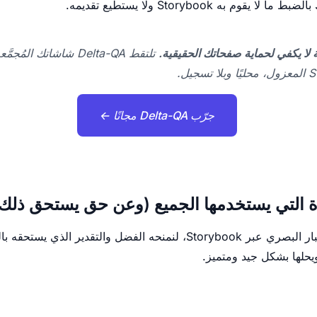
وم به Storybook ولا يستطيع تقديمه.
ة لا يكفي لحماية صفحاتك الحقيقية.
تلتقط Delta-QA شاشاتك 
جرّب Delta-QA مجانًا ←
حلها بشكل جيد ومتميز.