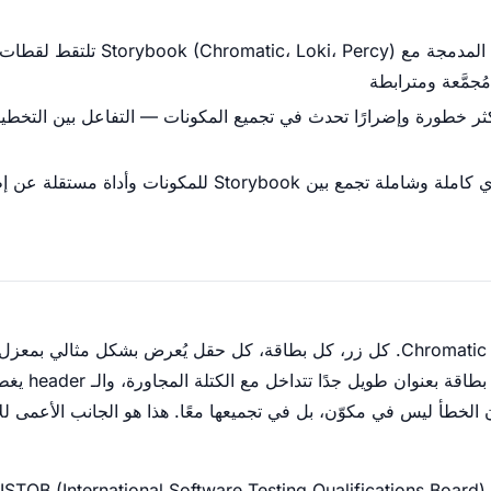
أدوات الاختبار البصري المدمجة مع ercy
جمَّعة ومترابطة
أكثر خطورة وإضرارًا تحدث في تجميع المكونات — التفاعل بين التخط
استراتيجية اختبار بصري كاملة وشاملة تجمع بين Storybook للمك
كل مكوناتك تجتاز اختبارات Chromatic. كل زر، كل بطاقة، كل حقل يُعرض بشكل مثا
الرئيسية منهارة 
ن الخطأ ليس في مكوّن، بل في تجميعها معًا. هذا هو الجانب الأعمى ل
لى