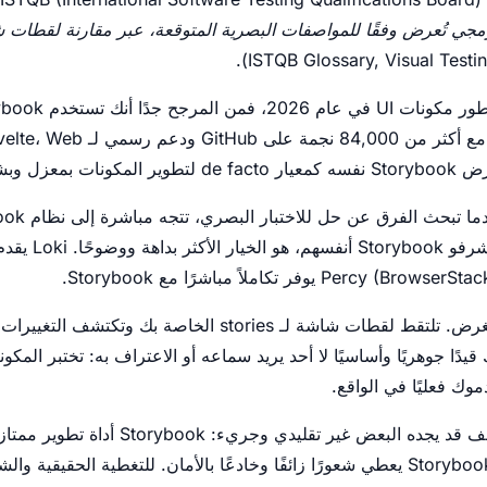
مجي تُعرض وفقًا للمواصفات البصرية المتوقعة، عبر مقارنة لقطات 
فكرت فيه بجدية ودراسته. مع أكثر 
Chromatic، الذي أنشأ
هذه الأدوات تعمل وتؤدي الغرض. تلتقط لقطات شاشة لـ stories الخاصة
 قيدًا جوهريًا وأساسيًا لا أحد يريد سماعه أو الاعتراف به: تختبر المك
وك فعليًا في الواقع.
سيدافع هذا المقال عن موقف قد يجده البعض غير تقل
البصري المبني فقط على Storybook يعطي شعورًا زائفًا وخادعًا بالأمان. للتغطية الحقي