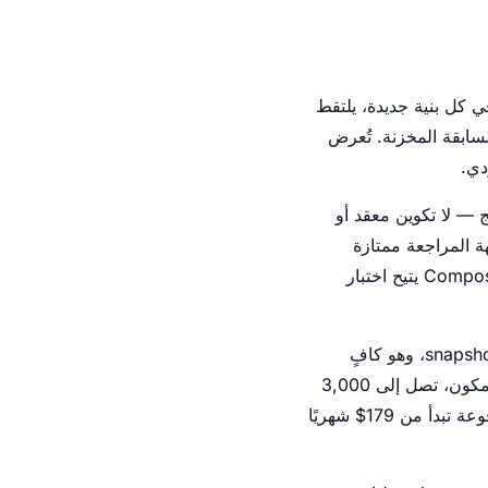
سيطة ومباشرة: في كل بنية جديدة، يلتقط
تقاطات السابقة المخزنة. تُعرض
دي.
تقليل من شأنها. التكامل مع Storybook أصلي ومدمج — لا تكوين معقد أو
جهة المراجعة ممتازة
ومصقولة، مع مقارنة جنباً إلى جنب، شريط تمرير تفاعلي، وفروقات مُبرَزة وواضحة. دعم Composition يتيح اختبار
نموذج تسعير Chromatic مبني على عدد الـ snapshots شهريًا. الخطة المجانية تقدم 5,000 snapshots، وهو كافٍ
لمشروع صغير. لكن لنظام تصميم متوسط الحجم بـ 200 مكون، 3 viewports، و5 حالات لكل مكون، تصل إلى 3,000
snapshots لكل بنية — مما يستنفد حصتك بالكامل في أقل من اثنتين من البنيات. الخطط المدفوعة تبدأ من 179$ شهريًا