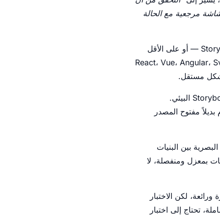
شاشة مرجعية مع الحالة
فاز. إذا كنت تطور مكونات UI في عام 2026، فمن المرجح جدًا أنك تستخدم Storybook — أو على الأقل
من 84,000 نجمة على GitHub ودعم رسمي لـ React، Vue، Angular، Svelte، Web
وبشكل طبيعي ومتوقع، عندما تبحث الفرق عن حل للاختبار البصري، تتجه مباشرة إلى نظام Storybook البيئي.
ه مشرفو Storybook أنفسهم، هو الخيار الأكثر بداهة ووضوحًا. Loki يقدم بديلاً مفتوح المصدر
 بك وتكتشف التغييرات البصرية بين البنيات
ونات بمعزل ومنفصلة، لا
يدي وجريء: Storybook أداة تطوير ممتازة ورائعة، لكن الاختبار
قية والشاملة، تحتاج إلى اختبار