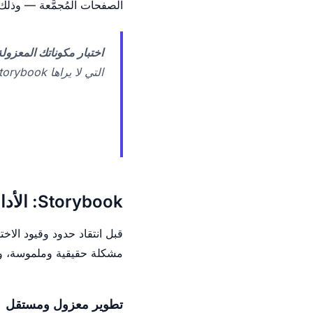
الصفحات المُجمَّعة — وذلك بالضبط ما لا يق
اختبار مكوناتك المعزول
التي لا يراها Storybook المعزول، محليًا وبلا تسجيل.
Storybook: الأداة التي يستخدمها الجميع (وعن حق يستحق ذلك)
مشكلة حقيقية وملموسة، وي
تطوير معزول ومستقل