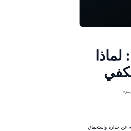
ي: لماذا
يكفي
سوم:
ر مكونات UI بمعزل — وذلك يستحقه عن جدارة واستحقاق