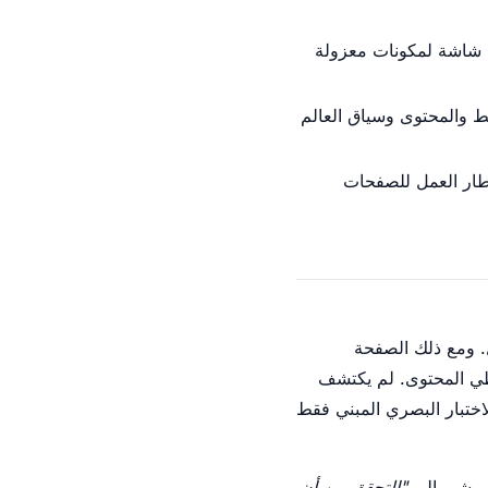
Storybook (Chromatic، Loki، P) تلتقط لقطات شاشة لمكونات معزولة
يط والمحتوى وسياق العالم
ونات وأداة مستقلة عن إطار العمل للصفحات
لي بمعزل. ومع ذلك الصفحة
في الإنتاج: بطاقة بعنوان طويل جدًا تتداخل مع الكتلة المجاورة، والـ header يغطي المحتوى. لم يكتشف
لاختبار البصري المبني فقط
"التحقق من أن