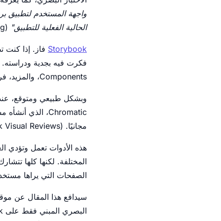
واجهة المستخدم لتطبيق بر
الحالية الفعلية للتطبيق"
(ISTQB Glossary, Visual Testing).
Storybook
Components، والمزيد، فرض Storybook نفسه كمعيار de facto لتطوير المكونات بمعزل وبشكل مستقل.
مجانيًا. Percy (BrowserStack Visual Reviews) يوفر تكاملاً مباشرًا مع Storybook.
المختلفة. لكنها كلها تتشارك
الصفحات التي يراها مستخدم