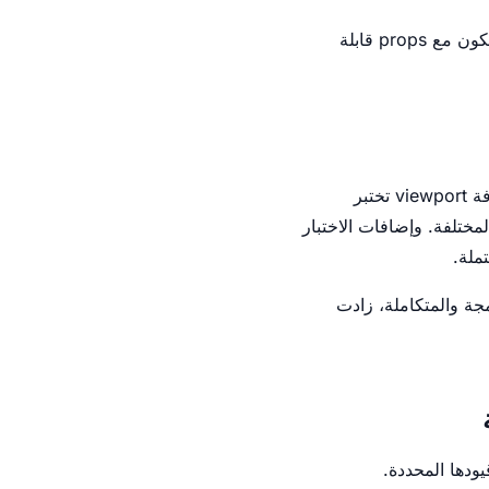
قيمة التوثيق هذه حقيقية وثمينة جدًا. لا README ثابت وثابت يحل محل مثيل تفاعلي حي لكل مكون مع props قابلة
نظام Storybook البيئي غني ومتنوع. إضافة a11y تتحقق من إمكانية وصول مكونك للجميع. إضافة viewport تختبر
in تحاكي تفاعلات المستخدم المختلفة. وإضافات الاختبار
ما زادت الأدوات المدمجة والمتكاملة، زادت