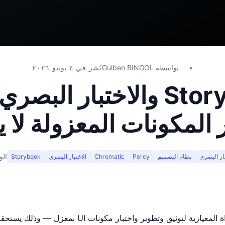
بواسطة
Gulben BINGOL
نُشر في ٤ يونيو ٢٠٢٦
Storybook والاختبار البصر
ر المكونات المعزولة لا 
الو
دار البصري
نظام التصميم
Percy
Chromatic
الاختبار البصري
Storybook
أصبح Storybook الأداة المعيارية لتوثيق وتطوير واختبا