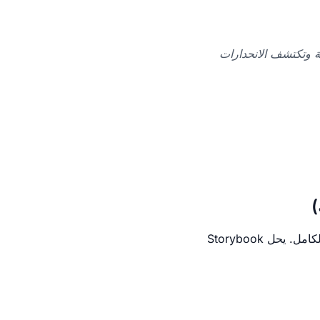
المُجمَّعة وتكتشف الانحدارات
قبل انتقاد حدود وقيود الاختبار البصري عبر Storybook، لنمنحه الفضل والتقدير الذي يستحقه بالكامل. يحل Storybook