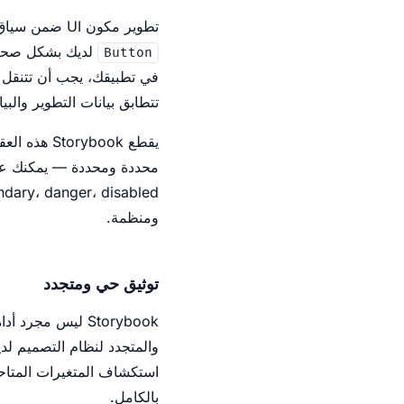
تطوير مكون UI ضمن سياق تطبيقك الكامل يعني الإبحار في محيط واسع ومعقد من التبعيات والاعتماديات. هل يعمل مكون
Button
في تطبيقك، يجب أن تتنقل إ
تتطابق بيانات التطوير والبي
محددة ومحددة — يمكنك عرضه
ومنظمة.
توثيق حي ومتجدد
والمتجدد لنظام التصميم لد
استكشاف المتغيرات المتاحة
بالكامل.