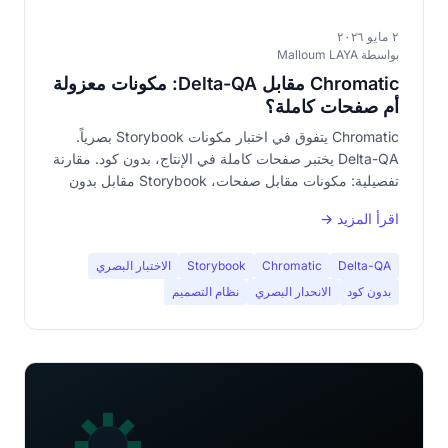
٢ مايو ٢٠٢٦
بواسطة Malloum LAYA
Chromatic مقابل Delta-QA: مكونات معزولة
أم صفحات كاملة؟
Chromatic يتفوق في اختبار مكونات Storybook بصرياً.
Delta-QA يختبر صفحات كاملة في الإنتاج، بدون كود. مقارنة
تفصيلية: مكونات مقابل صفحات، Storybook مقابل بدون
كود، تكاملية.
اقرأ المزيد →
Delta-QA
Chromatic
Storybook
الاختبار البصري
بدون كود
الانحدار البصري
نظام التصميم