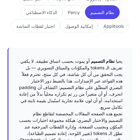
نظام التصميم
Percy
الذكاء الاصطناعي
Applitools
إمكانية الوصول
اختبار لقطات الشاشة
يحيا
نظام التصميم
أو يموت بحسب اتساق تطبيقه. لا يكفي
تعريف الـ tokens والمكوّنات والميثاق التصويري — بل
يجب التحقق من أن كل شاشة، في كل منتج، تحترم فعلاً
هذه القواعد عبر الإصدارات. هذا بالضبط دور الاختبار
البصري المطبَّق على نظام التصميم: اكتشاف أن padding
انحرف، أو أن متغيراً من زر تم تكراره محلياً بدلاً من إعادة
استخدامه، أو أن لون علامة تجارية استُبدل بقيمة ثابتة في
تكامل سريع.
تجمع هذه الصفحة المقالات المخصصة لتقاطع نظام
التصميم والاختبار البصري: هيكلة مجموعة اختبارات بحسب
المكوّن وبحسب الصفحة، وإدارة اللقطات المرجعية عند
تطوّر الـ tokens (تغيير اللوحة، إعادة تصميم الطباعة)،
والتنسيق بين التحقق على مستوى المكوّن (Storybook +