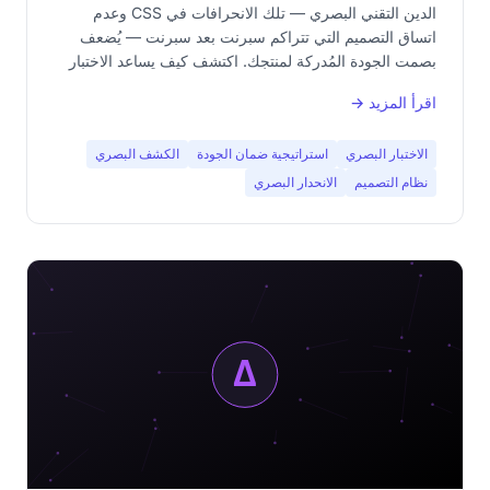
الدين التقني البصري — تلك الانحرافات في CSS وعدم
اتساق التصميم التي تتراكم سبرنت بعد سبرنت — يُضعف
بصمت الجودة المُدركة لمنتجك. اكتشف كيف يساعد الاختبار
البصري في اكتشافه وسداده.
اقرأ المزيد →
الاختبار البصري
استراتيجية ضمان الجودة
الكشف البصري
نظام التصميم
الانحدار البصري