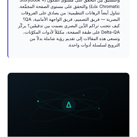
Chromatic عادةً) والتحقق على مستوى الصفحة المجمَّعة.
نتناول أيضاً الرهانات التنظيمية: من يصادق على الفروقات
البصرية — فريق التصميم، فريق الواجهة الأمامية، QA؟
كيف نتجنب تراكم الدَّين البصري بصمت بين تدقيقَين؟ يركّز
Delta-QA على طبقة الصفحة، مكمّلاً لأدوات المكوّنات،
وتسعى هذه المقالات إلى تقديم رؤية شاملة بدلاً من
الترويج لسلسلة أدوات واحدة.