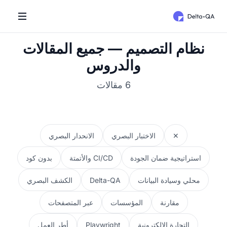
نظام التصميم — جميع المقالات
والدروس
6 مقالات
✕
الاختبار البصري
الانحدار البصري
استراتيجية ضمان الجودة
CI/CD والأتمتة
بدون كود
محلي وسيادة البيانات
Delta-QA
الكشف البصري
مقارنة
المؤسسات
عبر المتصفحات
التجارة الإلكترونية
Playwright
أطر العمل