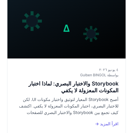
٤ يونيو ٢٠٢٦
بواسطة Gulben BINGOL
Storybook والاختبار البصري: لماذا اختبار
المكونات المعزولة لا يكفي
أصبح Storybook المعيار لتوثيق واختبار مكونات UI. لكن
للاختبار البصري، اختبار المكونات المعزولة لا يكفي. اكتشف
كيف تجمع بين Storybook والاختبار البصري للصفحات
الكاملة لتغطية حقيقية.
اقرأ المزيد →