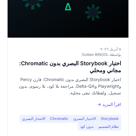
٥ أبريل ٢٠٢٦
بواسطة Gulben BINGOL
اختبار Storybook البصري بدون Chromatic:
مجاني ومحلي
اختبار Storybook البصري بدون Chromatic: قارن Percy
وPlaywright وDelta-QA. مراجعة بلا كود، بلا رسوم، بدون
تسجيل، ولقطاتك تبقى محلية.
اقرأ المزيد →
Storybook
الاختبار البصري
Chromatic
الانحدار البصري
نظام التصميم
بدون كود