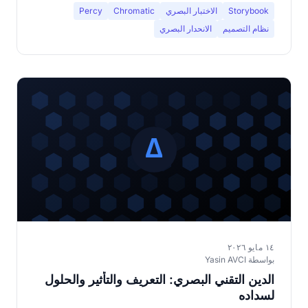
Storybook
الاختبار البصري
Chromatic
Percy
نظام التصميم
الانحدار البصري
١٤ مايو ٢٠٢٦
بواسطة Yasin AVCI
الدين التقني البصري: التعريف والتأثير والحلول
لسداده