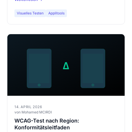
Ergänzung.
Visuelles Testen
Applitools
14. APRIL 2026
von Mohamed MCIRDI
WCAG-Test nach Region:
Konformitätsleitfaden