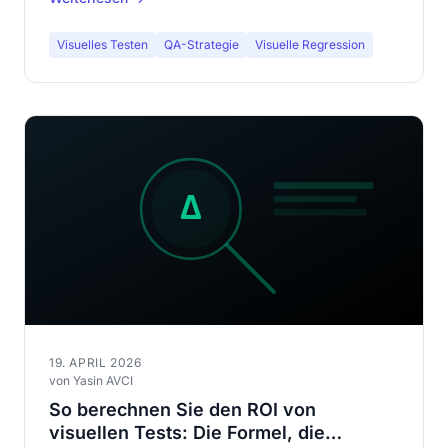
Der Artikel, den Ihr QA-Team bookmarken wird.
Visuelles Testen
QA-Strategie
Visuelle Regression
19. APRIL 2026
von Yasin AVCI
So berechnen Sie den ROI von
visuellen Tests: Die Formel, die