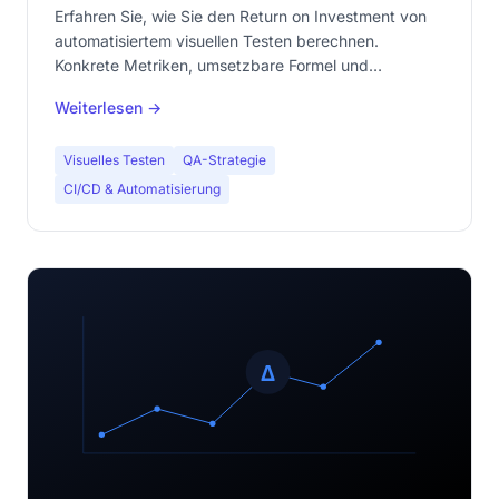
Entscheider überzeugt
Erfahren Sie, wie Sie den Return on Investment von
automatisiertem visuellen Testen berechnen.
Konkrete Metriken, umsetzbare Formel und
belegbare Argumente, um die Investition gegenüber
Weiterlesen →
Ihrer Geschäftsführung zu rechtfertigen.
Visuelles Testen
QA-Strategie
CI/CD & Automatisierung