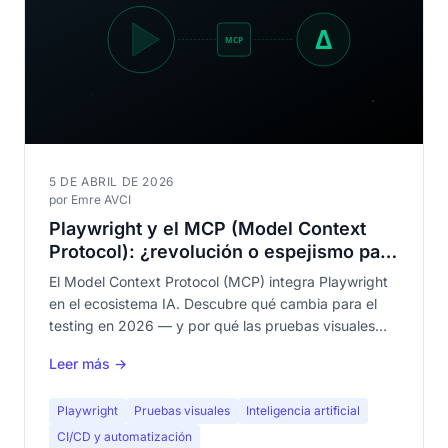
5 DE ABRIL DE 2026
por Emre AVCI
Playwright y el MCP (Model Context
Protocol): ¿revolución o espejismo para
las pruebas visuales?
El Model Context Protocol (MCP) integra Playwright
en el ecosistema IA. Descubre qué cambia para el
testing en 2026 — y por qué las pruebas visuales
deterministas siguen siendo indispensables.
Leer más →
Playwright
Pruebas visuales
Inteligencia artificial
CI/CD y automatización