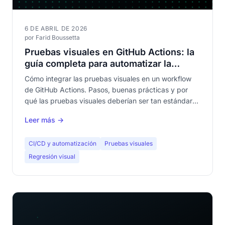
6 DE ABRIL DE 2026
por Farid Boussetta
Pruebas visuales en GitHub Actions: la
guía completa para automatizar la
detección de regresiones visuales
Cómo integrar las pruebas visuales en un workflow
de GitHub Actions. Pasos, buenas prácticas y por
qué las pruebas visuales deberían ser tan estándar
como los tests unitarios en tu CI.
Leer más →
CI/CD y automatización
Pruebas visuales
Regresión visual