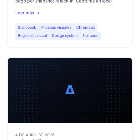
pago por snapshot ni lock-in. Capturas en local.
Leer más →
Storybook
Pruebas visuales
Chromatic
Regresión visual
Design system
No-code
4 DE ABRIL DE 2026