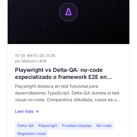
10 DE MAYO DE 2026
por Malloum LAYA
Playwright vs Delta-QA: no-code
especializado o framework E2E en
2026
Playwright destaca en test funcional para
desarrolladores TypeScript. Delta-QA domina el test
visual no-code. Comparativa detallada, casos de uso
y por qué ambos son complementarios.
Leer más →
Delta-QA
Playwright
Pruebas visuales
No-code
Regresión visual