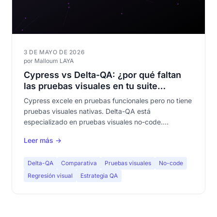
3 DE MAYO DE 2026
por Malloum LAYA
Cypress vs Delta-QA: ¿por qué faltan
las pruebas visuales en tu suite
Cypress?
Cypress excele en pruebas funcionales pero no tiene
pruebas visuales nativas. Delta-QA está
especializado en pruebas visuales no-code.
Descubre por qué combinarlos da una cobertura QA
Leer más →
completa.
Delta-QA
Comparativa
Pruebas visuales
No-code
Regresión visual
Estrategia QA