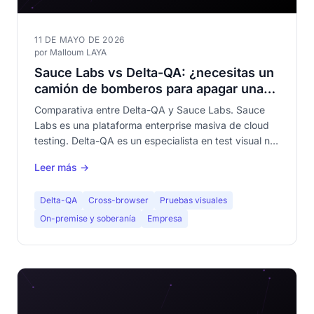
11 DE MAYO DE 2026
por Malloum LAYA
Sauce Labs vs Delta-QA: ¿necesitas un
camión de bomberos para apagar una
vela?
Comparativa entre Delta-QA y Sauce Labs. Sauce
Labs es una plataforma enterprise masiva de cloud
testing. Delta-QA es un especialista en test visual no-
code. Descubre por qué no son competidores — y
Leer más →
cuál se adapta a tu necesidad.
Delta-QA
Cross-browser
Pruebas visuales
On-premise y soberanía
Empresa