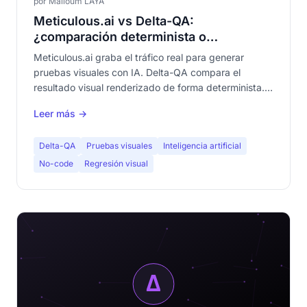
por Malloum LAYA
Meticulous.ai vs Delta-QA:
¿comparación determinista o
reproducción del tráfico real?
Meticulous.ai graba el tráfico real para generar
pruebas visuales con IA. Delta-QA compara el
resultado visual renderizado de forma determinista.
Dos filosofías radicalmente diferentes. Comparativa
Leer más →
completa.
Delta-QA
Pruebas visuales
Inteligencia artificial
No-code
Regresión visual