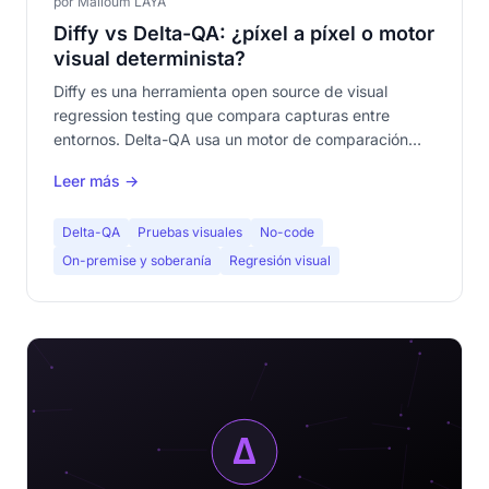
por Malloum LAYA
Diffy vs Delta-QA: ¿píxel a píxel o motor
visual determinista?
Diffy es una herramienta open source de visual
regression testing que compara capturas entre
entornos. Delta-QA usa un motor de comparación
visual determinista, no-code. Comparativa detallada
Leer más →
para elegir la herramienta adecuada.
Delta-QA
Pruebas visuales
No-code
On-premise y soberanía
Regresión visual