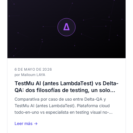
6 DE MAYO DE 2026
por Malloum LAYA
TestMu AI (antes LambdaTest) vs Delta-
QA: dos filosofías de testing, un solo
objetivo de calidad
Comparativa por caso de uso entre Delta-QA y
TestMu AI (antes LambdaTest). Plataforma cloud
todo-en-uno vs especialista en testing visual no-
code local. Descubre qué enfoque se adapta a tu
Leer más →
equipo.