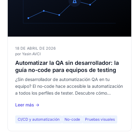
18 DE ABRIL DE 2026
por Yasin AVCI
Automatizar la QA sin desarrollador: la
guía no-code para equipos de testing
¿Sin desarrollador de automatización QA en tu
equipo? El no-code hace accesible la automatización
a todos los perfiles de tester. Descubre cómo
automatizar tus pruebas visuales sin escribir una sola
Leer más →
línea de código.
CI/CD y automatización
No-code
Pruebas visuales