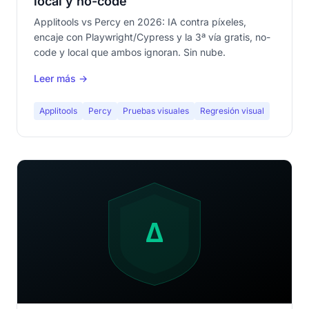
local y no-code
Applitools vs Percy en 2026: IA contra píxeles,
encaje con Playwright/Cypress y la 3ª vía gratis, no-
code y local que ambos ignoran. Sin nube.
Leer más →
Applitools
Percy
Pruebas visuales
Regresión visual