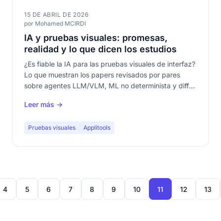
15 DE ABRIL DE 2026
por Mohamed MCIRDI
IA y pruebas visuales: promesas,
realidad y lo que dicen los estudios
¿Es fiable la IA para las pruebas visuales de interfaz?
Lo que muestran los papers revisados por pares
sobre agentes LLM/VLM, ML no determinista y diff
perceptual — y por qué determinista primero, IA
Leer más →
como complemento.
Pruebas visuales
Applitools
4
5
6
7
8
9
10
11
12
13