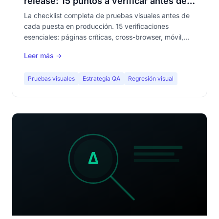
release: 15 puntos a verificar antes de
cada despliegue
La checklist completa de pruebas visuales antes de
cada puesta en producción. 15 verificaciones
esenciales: páginas críticas, cross-browser, móvil,
baselines, contenido dinámico, formularios, túnel de
Leer más →
compra. El artículo que tu equipo QA va a guardar en
favoritos.
Pruebas visuales
Estrategia QA
Regresión visual