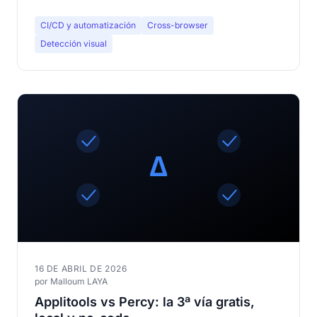
CI/CD y automatización
Cross-browser
Detección visual
16 DE ABRIL DE 2026
por Malloum LAYA
Applitools vs Percy: la 3ª vía gratis,