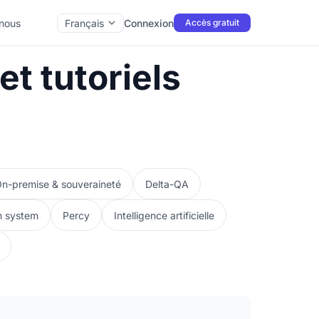
nous
Français
Connexion
Accès gratuit
et tutoriels
n-premise & souveraineté
Delta-QA
n system
Percy
Intelligence artificielle