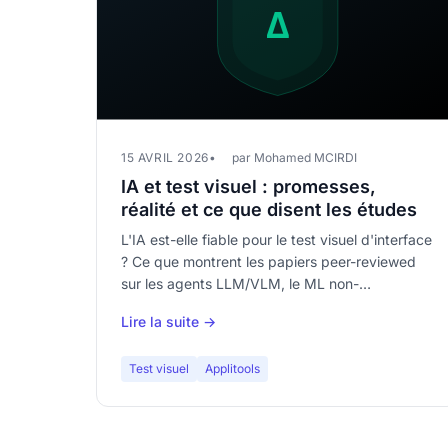
15 AVRIL 2026
par Mohamed MCIRDI
IA et test visuel : promesses,
réalité et ce que disent les études
L'IA est-elle fiable pour le test visuel d'interface
? Ce que montrent les papiers peer-reviewed
sur les agents LLM/VLM, le ML non-
déterministe et le diff perceptuel — et pourquoi
Lire la suite →
déterministe d'abord, IA en complément.
Test visuel
Applitools