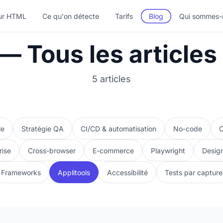
ur HTML
Ce qu'on détecte
Tarifs
Blog
Qui sommes-
— Tous les articles 
5 articles
le
Stratégie QA
CI/CD & automatisation
No-code
O
rise
Cross-browser
E-commerce
Playwright
Desig
Frameworks
Applitools
Accessibilité
Tests par capture