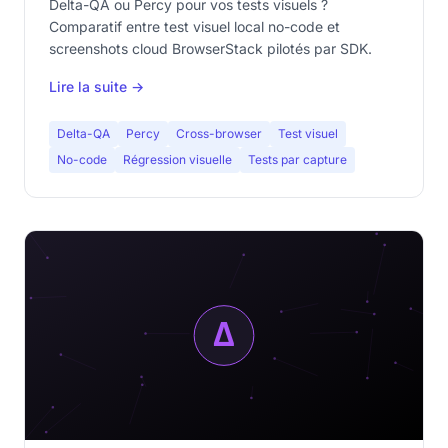
Delta-QA ou Percy pour vos tests visuels ?
Comparatif entre test visuel local no-code et
screenshots cloud BrowserStack pilotés par SDK.
Lire la suite →
Delta-QA
Percy
Cross-browser
Test visuel
No-code
Régression visuelle
Tests par capture