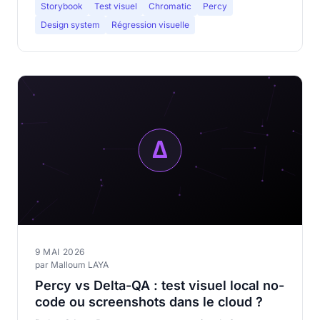
Storybook
Test visuel
Chromatic
Percy
Design system
Régression visuelle
9 MAI 2026
par Malloum LAYA
Percy vs Delta-QA : test visuel local no-
code ou screenshots dans le cloud ?