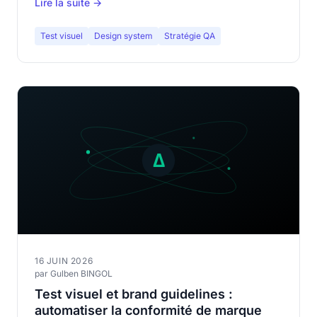
Lire la suite →
l'intention design avec le résultat livré.
Test visuel
Design system
Stratégie QA
16 JUIN 2026
par Gulben BINGOL
Test visuel et brand guidelines :
automatiser la conformité de marque