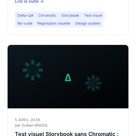
Lire la suite →
Delta-QA
Chromatic
Storybook
Test visuel
No-code
Régression visuelle
Design system
5 AVRIL 2026
par Gulben BINGOL
Test visuel Storybook sans Chromatic :