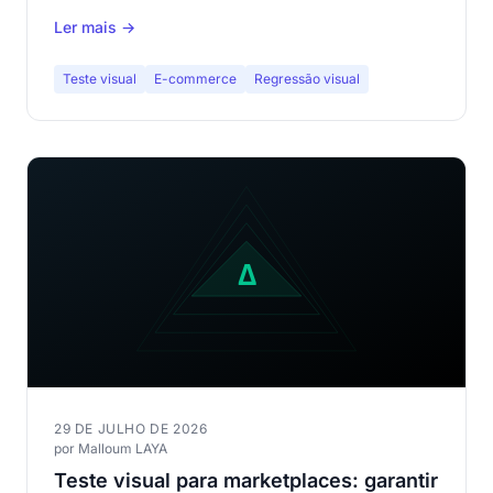
traz finalmente uma solução de teste visual no-code
Ler mais →
adaptada ao ecossistema PrestaShop.
Teste visual
E-commerce
Regressão visual
29 DE JULHO DE 2026
por Malloum LAYA
Teste visual para marketplaces: garantir