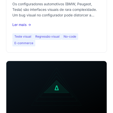
interface influencia uma decisão de
Os configuradores automotivos (BMW, Peugeot,
40.000 euros
Tesla) são interfaces visuais de rara complexidade.
Um bug visual no configurador pode distorcer a
decisão de compra. O teste visual é uma
Ler mais →
necessidade, não um luxo.
Teste visual
Regressão visual
No-code
E-commerce