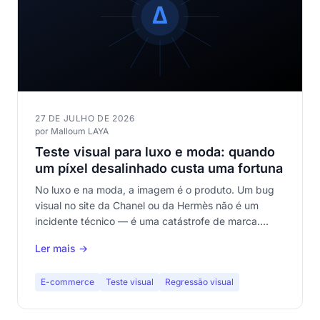
27 DE JULHO DE 2026
por Malloum LAYA
Teste visual para luxo e moda: quando
um píxel desalinhado custa uma fortuna
No luxo e na moda, a imagem é o produto. Um bug
visual no site da Chanel ou da Hermès não é um
incidente técnico — é uma catástrofe de marca.
Descubra por que o teste visual é inegociável no
Ler mais →
fashion e-commerce.
E-commerce
Teste visual
Regressão visual