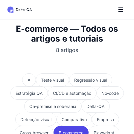
E-commerce — Todos os
artigos e tutoriais
8 artigos
✕
Teste visual
Regressão visual
Estratégia QA
CI/CD e automação
No-code
On-premise e soberania
Delta-QA
Detecção visual
Comparativo
Empresa
Cross-browser
E-commerce
Playwright