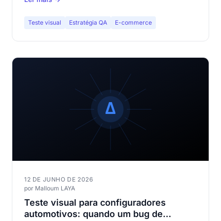
impacto em toda sua estratégia QA.
Teste visual
Estratégia QA
E-commerce
12 DE JUNHO DE 2026
por Malloum LAYA
Teste visual para configuradores
automotivos: quando um bug de