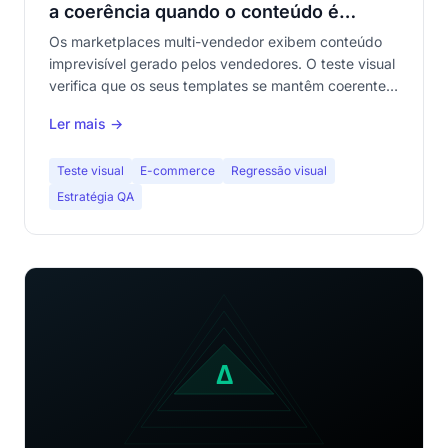
a coerência quando o conteúdo é
imprevisível
Os marketplaces multi-vendedor exibem conteúdo
imprevisível gerado pelos vendedores. O teste visual
verifica que os seus templates se mantêm coerentes
apesar da variabilidade. Guia completo para equipas
Ler mais →
QA de e-commerce.
Teste visual
E-commerce
Regressão visual
Estratégia QA