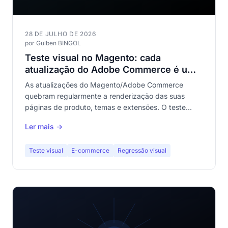
28 DE JULHO DE 2026
por Gulben BINGOL
Teste visual no Magento: cada
atualização do Adobe Commerce é um
risco para a sua vitrine
As atualizações do Magento/Adobe Commerce
quebram regularmente a renderização das suas
páginas de produto, temas e extensões. O teste
visual automatizado é a única proteção confiável
Ler mais →
contra regressões visuais num catálogo de centenas
de páginas.
Teste visual
E-commerce
Regressão visual