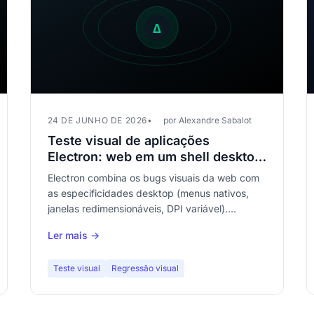
24 DE JUNHO DE 2026
por Alexandre Sabalot
Teste visual de aplicações
Electron: web em um shell desktop,
bugs incluídos
Electron combina os bugs visuais da web com
as especificidades desktop (menus nativos,
janelas redimensionáveis, DPI variável).
Descubra como testar visualmente uma
Ler mais →
aplicação Electron para detectar as regressões
que seus testes web padrão não veem.
Teste visual
Regressão visual