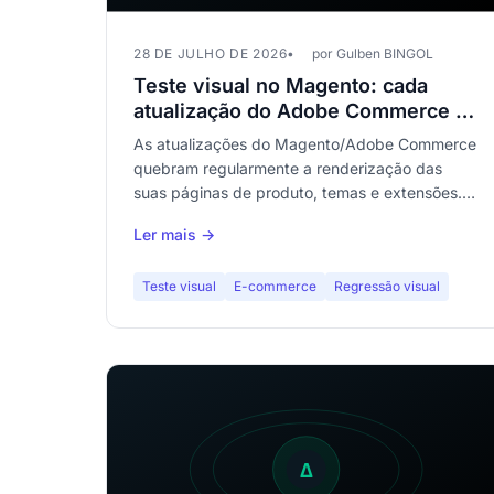
28 DE JULHO DE 2026
por Gulben BINGOL
Teste visual no Magento: cada
atualização do Adobe Commerce é
um risco para a sua vitrine
As atualizações do Magento/Adobe Commerce
quebram regularmente a renderização das
suas páginas de produto, temas e extensões.
O teste visual automatizado é a única proteção
Ler mais →
confiável contra regressões visuais num
catálogo de centenas de páginas.
Teste visual
E-commerce
Regressão visual