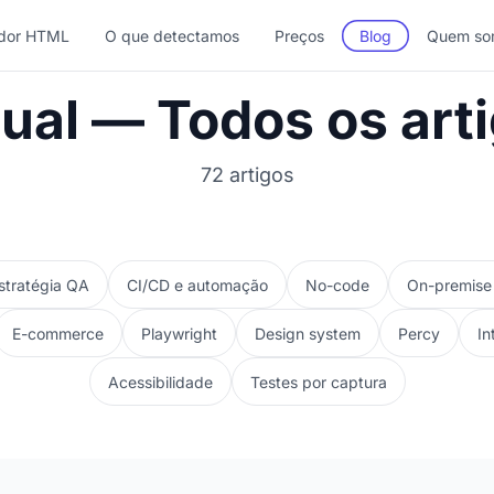
dor HTML
O que detectamos
Preços
Blog
Quem so
ual — Todos os artig
72 artigos
stratégia QA
CI/CD e automação
No-code
On-premise 
E-commerce
Playwright
Design system
Percy
In
Acessibilidade
Testes por captura