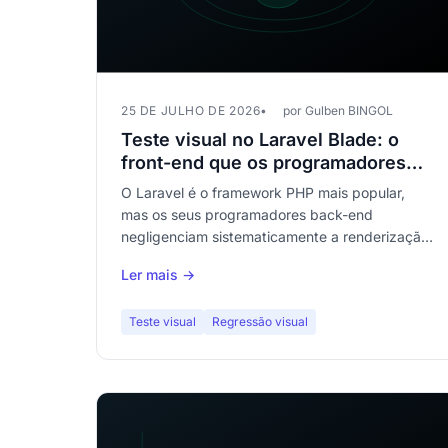
25 DE JULHO DE 2026
por Gulben BINGOL
Teste visual no Laravel Blade: o
front-end que os programadores
back-end esquecem de testar
O Laravel é o framework PHP mais popular,
mas os seus programadores back-end
negligenciam sistematicamente a renderização
front-end dos templates Blade. O teste visual
Ler mais →
automatizado preenche esta lacuna enorme na
qualidade das suas aplicações.
Teste visual
Regressão visual