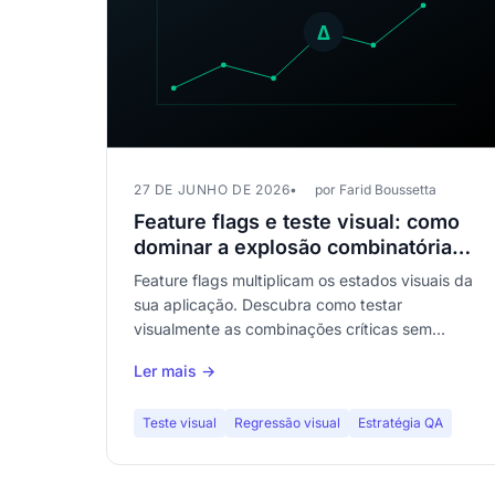
27 DE JUNHO DE 2026
por Farid Boussetta
Feature flags e teste visual: como
dominar a explosão combinatória
das suas interfaces
Feature flags multiplicam os estados visuais da
sua aplicação. Descubra como testar
visualmente as combinações críticas sem
perder o controle.
Ler mais →
Teste visual
Regressão visual
Estratégia QA