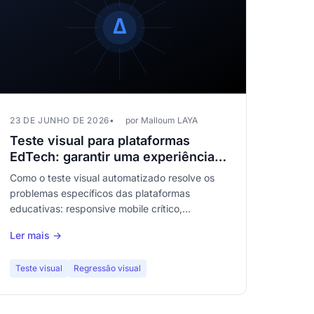
23 DE JUNHO DE 2026
por Malloum LAYA
Teste visual para plataformas
EdTech: garantir uma experiência
sem bugs da sala de aula ao
Como o teste visual automatizado resolve os
smartphone
problemas específicos das plataformas
educativas: responsive mobile crítico,
diversidade de conteúdos e tolerância zero a
Ler mais →
bugs por parte de estudantes e professores.
Teste visual
Regressão visual