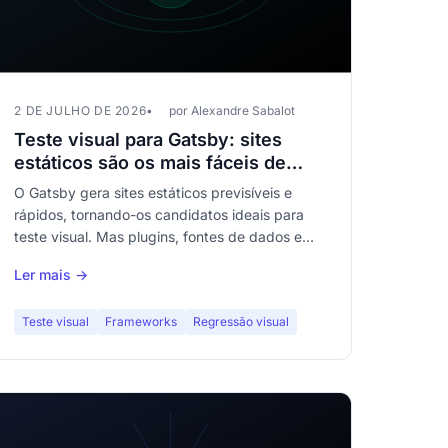
2 DE JULHO DE 2026
por Alexandre Sabalot
Teste visual para Gatsby: sites
estáticos são os mais fáceis de
testar — veja como
O Gatsby gera sites estáticos previsíveis e
rápidos, tornando-os candidatos ideais para
teste visual. Mas plugins, fontes de dados e
atualizações de dependências podem quebrar
Ler mais →
a renderização silenciosamente.
Teste visual
Frameworks
Regressão visual