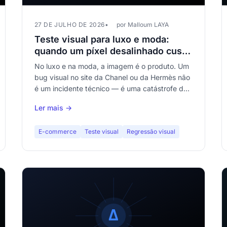
27 DE JULHO DE 2026
por Malloum LAYA
Teste visual para luxo e moda:
quando um píxel desalinhado custa
uma fortuna
No luxo e na moda, a imagem é o produto. Um
bug visual no site da Chanel ou da Hermès não
é um incidente técnico — é uma catástrofe de
marca. Descubra por que o teste visual é
Ler mais →
inegociável no fashion e-commerce.
E-commerce
Teste visual
Regressão visual