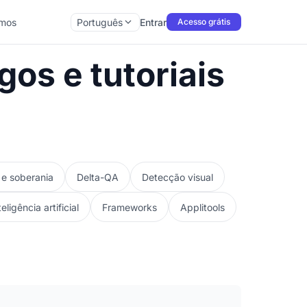
mos
Português
Entrar
Acesso grátis
os e tutoriais
e soberania
Delta-QA
Detecção visual
teligência artificial
Frameworks
Applitools