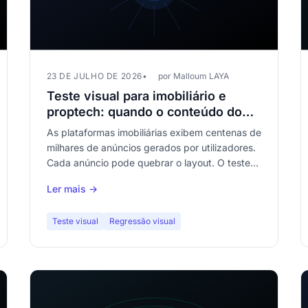
23 DE JULHO DE 2026
por Malloum LAYA
Teste visual para imobiliário e
proptech: quando o conteúdo do
utilizador quebra os seus templates
As plataformas imobiliárias exibem centenas de
milhares de anúncios gerados por utilizadores.
Cada anúncio pode quebrar o layout. O teste
de regressão visual verifica automaticamente
Ler mais →
que os seus templates resistem à diversidade
do conteúdo.
Teste visual
Regressão visual