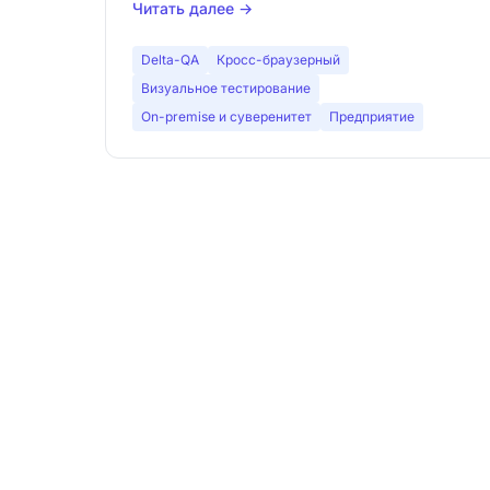
Читать далее →
тестированию без кода. Узнайте, почему они
не конкуренты — и что подходит именно
Delta-QA
Кросс-браузерный
вам.
Визуальное тестирование
On-premise и суверенитет
Предприятие