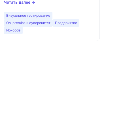
Читать далее →
идеальный профиль для каждого
инструмента. Delta-QA, Percy, Applitools,
Визуальное тестирование
Chromatic, Playwright, BackstopJS и другие.
On-premise и суверенитет
Предприятие
No-code