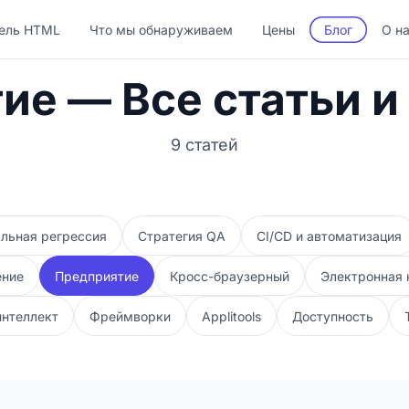
ель HTML
Что мы обнаруживаем
Цены
Блог
О н
ие — Все статьи и
9 статей
льная регрессия
Стратегия QA
CI/CD и автоматизация
ение
Предприятие
Кросс-браузерный
Электронная
интеллект
Фреймворки
Applitools
Доступность