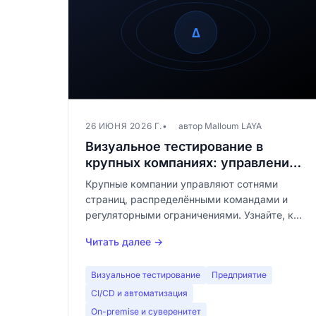
26 ИЮНЯ 2026 Г.
автор Malloum LAYA
Визуальное тестирование в
крупных компаниях: управление,
соответствие и масштабирование
Крупные компании управляют сотнями
страниц, распределёнными командами и
регуляторными ограничениями. Узнайте, как
визуальное тестирование интегрируется в
Читать далее →
enterprise QA-стратегию с управлением
baselines, CI/CD и соответствием GDPR.
Визуальное тестирование
Предприятие
CI/CD и автоматизация
On-premise и суверенитет