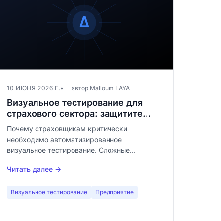
10 ИЮНЯ 2026 Г.
автор Malloum LAYA
Визуальное тестирование для
страхового сектора: защитите
клиентские порталы от
Почему страховщикам критически
невидимых регрессий
необходимо автоматизированное
визуальное тестирование. Сложные
клиентские порталы, многоступенчатые
Читать далее →
формы, регуляторное соответствие: каждый
визуальный баг стоит доверия и
Визуальное тестирование
Предприятие
соответствия.