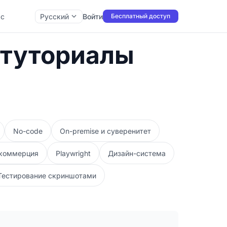
ас
Русский
Войти
Бесплатный доступ
 туториалы
No-code
On-premise и суверенитет
 коммерция
Playwright
Дизайн-система
Тестирование скриншотами