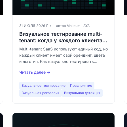
31 ИЮЛЯ 2026 Г.
автор Malloum LAYA
Визуальное тестирование multi-
tenant: когда у каждого клиента
свой рендеринг
Multi-tenant SaaS используют единый код, но
каждый клиент имеет свой брендинг, цвета
и логотип. Как визуально тестировать
каждого тенанта без взрыва QA-бюджета?
Читать далее →
Полное руководство по визуальному
тестированию multi-tenant.
Визуальное тестирование
Предприятие
Визуальная регрессия
Визуальная детекция