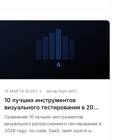
15 МАРТА 2026 Г.
автор Yasin AVCI
10 лучших инструментов
визуального тестирования в 2026
году: сравнение по категориям
Сравнение 10 лучших инструментов
визуального регрессионного тестирования в
2026 году: no-code, SaaS, open source и
новые. Сильные стороны, ограничения и