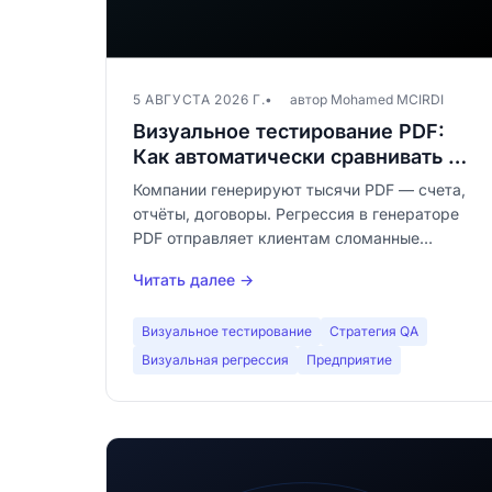
5 АВГУСТА 2026 Г.
автор Mohamed MCIRDI
Визуальное тестирование PDF:
Как автоматически сравнивать и
валидировать документы
Компании генерируют тысячи PDF — счета,
отчёты, договоры. Регрессия в генераторе
PDF отправляет клиентам сломанные
документы. Узнайте, как визуальное
Читать далее →
тестирование PDF обнаруживает эти
регрессии до продакшена.
Визуальное тестирование
Стратегия QA
Визуальная регрессия
Предприятие