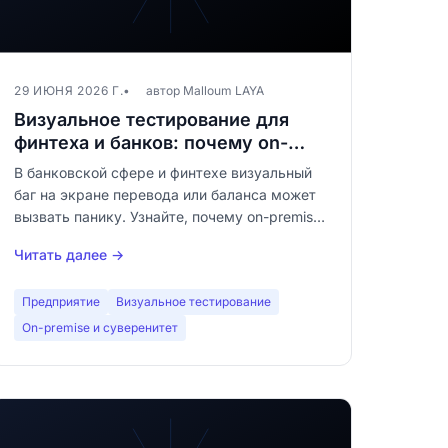
29 ИЮНЯ 2026 Г.
автор Malloum LAYA
Визуальное тестирование для
финтеха и банков: почему on-
premise — это безальтернативно
В банковской сфере и финтехе визуальный
баг на экране перевода или баланса может
вызвать панику. Узнайте, почему on-premise
визуальное регрессионное тестирование —
Читать далее →
это регуляторное требование, а не роскошь.
Предприятие
Визуальное тестирование
On-premise и суверенитет