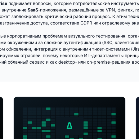
rise
поднимает вопросы, которые потребительские инструменты н
, внутренние
SaaS
-приложения, размещённые за VPN, финтех, 
может заблокировать критический рабочий процесс. К этим те
азграничение доступа, соответствие GDPR или отраслевому экв
ные корпоративным проблемам визуального тестирования: орга
и окружениями за сложной аутентификацией (SSO, клиентские 
 обновлении, интеграция с внутренними тикет-системами (Jira
улируемых отраслей: почему некоторые ИТ-департаменты принц
й облачный сервис и как desktop- или on-premise-решения вро