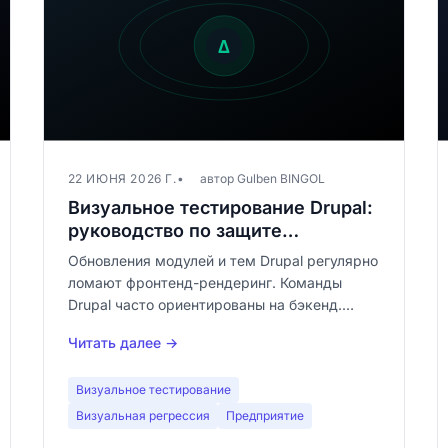
22 ИЮНЯ 2026 Г.
автор Gulben BINGOL
Визуальное тестирование Drupal:
руководство по защите
рендеринга вашей корпоративной
Обновления модулей и тем Drupal регулярно
CMS
ломают фронтенд-рендеринг. Команды
Drupal часто ориентированы на бэкенд.
Визуальное тестирование заполняет этот
Читать далее →
пробел. Полное руководство для Drupal
10/11.
Визуальное тестирование
Визуальная регрессия
Предприятие